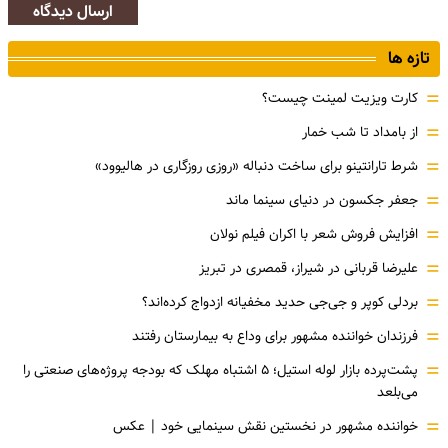
ارسال دیدگاه
تازه ها
=
کارت ویزیت لمینت چیست؟
=
از بامداد تا شب خمار
=
شرط تارانتینو برای ساخت دنباله «روزی روزگاری در هالیوود»
=
جعفر جکسون در دنیای سینما ماند
=
افزایش فروش شعر با اکران فیلم نولان
=
علیرضا قربانی در شیراز، قمصری در تبریز
=
بردلی کوپر و جی‌جی حدید مخفیانه ازدواج کرده‌اند؟
=
فرزندان خواننده مشهور برای وداع به بیمارستان رفتند
=
پشت‌پرده بازار لوله استیل؛ ۵ اشتباه مهلک که بودجه پروژه‌های صنعتی را
می‌بلعد
=
خواننده مشهور در نخستین نقش سینمایی خود |‌ عکس