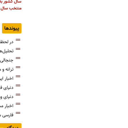
سال کشور به
منتخب سال 1403 اعطا شد
پیوندها
در لحظه
تحلیل‌ه
جنجالی‌
ترانه و
اخبار ای
دنیای ف
دنیای و
اخبار م
فارسی 