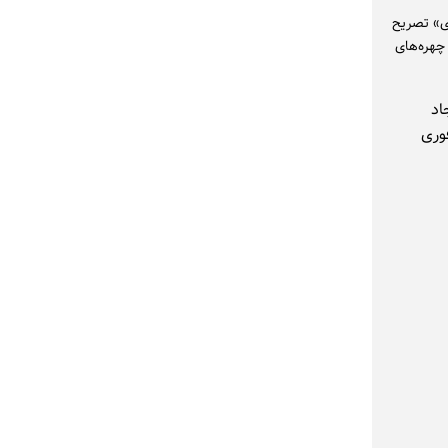
ری» تصریح
چهره‌های
اد
وری