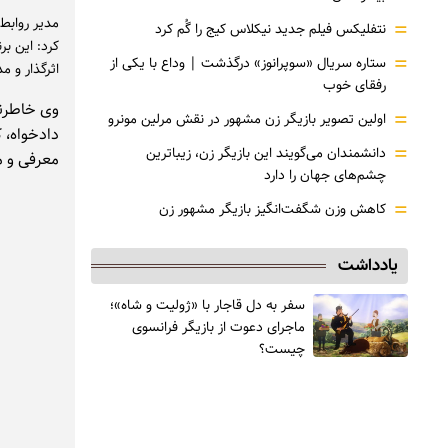
مدیر روابط 
=
نتفلیکس فیلم جدید نیکلاس کیج را گُم کرد
کرد: این ب
=
ستاره سریال «سوپرانوز» درگذشت | وداع با یکی از
اثرگذار و 
رفقای خوب
وی خاطرنش
=
اولین تصویر بازیگر زن مشهور در نقش مرلین مونرو
دادخواه، 
=
دانشمندان می‌گویند این بازیگر زن، زیباترین
معرفی و مو
چشم‌های جهان را دارد
=
کاهش وزن شگفت‌انگیز بازیگر مشهور زن
یادداشت
سفر به دل قاجار با «ژولیت و شاه»؛
ماجرای دعوت از ‌بازیگر فرانسوی
چیست؟