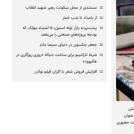
=
مستندی از محل سکونت رهبر شهید انقلاب
=
از بامداد تا شب خمار
=
پشت‌پرده بازار لوله استیل؛ ۵ اشتباه مهلک که
بودجه پروژه‌های صنعتی را می‌بلعد
=
جعفر جکسون در دنیای سینما ماند
=
شرط تارانتینو برای ساخت دنباله «روزی روزگاری در
هالیوود»
=
افزایش فروش شعر با اکران فیلم نولان
تش
عنوان
طات حضوری