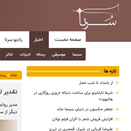
صفحه نخست
اخبار
رادیو سرنا
سینما
موسیقی
رسانه
ادبیات
تئاتر
تازه ها
خانه
رسان
=
از بامداد تا شب خمار
تقدیر از
=
شرط تارانتینو برای ساخت دنباله «روزی روزگاری در
هالیوود»
مدیر روابط
=
جعفر جکسون در دنیای سینما ماند
دیگر از س
=
افزایش فروش شعر با اکران فیلم نولان
=
علیرضا قربانی در شیراز، قمصری در تبریز