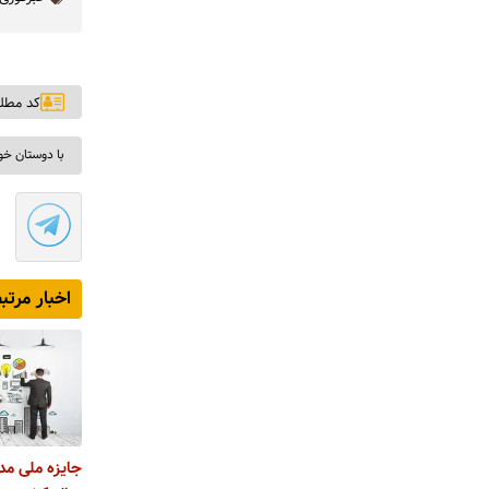
کد مطلب: ۲
با دوستان خو
اخبار مرتب
جایزه ملی م