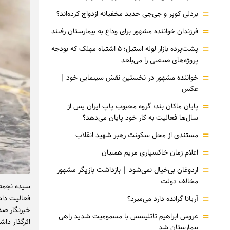
=
بردلی کوپر و جی‌جی حدید مخفیانه ازدواج کرده‌اند؟
=
فرزندان خواننده مشهور برای وداع به بیمارستان رفتند
=
پشت‌پرده بازار لوله استیل؛ ۵ اشتباه مهلک که بودجه
پروژه‌های صنعتی را می‌بلعد
=
خواننده مشهور در نخستین نقش سینمایی خود |‌
عکس
=
پایان ماکان بند؛ گروه محبوب پاپ ایران پس از
سال‌ها فعالیت به کار خود پایان می‌دهد؟
=
مستندی از محل سکونت رهبر شهید انقلاب
=
اعلام زمان خاکسپاری مریم همتیان
=
اردوغان بی‌خیال نمی‌شود | بازداشت بازیگر مشهور
مخالف دولت
سیده نجمه 
=
فعالیت داشت
آریانا گرانده دارد می‌میرد؟
خبرنگار صدا
=
عروس ابراهیم تاتلیسس با مسمومیت شدید راهی
اثرگذار دا
بیمارستان شد