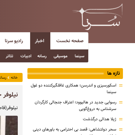
صفحه نخست
اخبار
رادیو سرنا
سینما
موسیقی
رسانه
ادبیات
تئاتر
تازه ها
خانه
رسان
=
اسکورسیزی و اندرسن؛ همکاری غافلگیرکننده دو غول
سینما
نیلوفر 
=
رسوایی جدید در هالیوود؛ اعتراف جنجالی کارگردان
نیلوفر(فاطمه) حد
سرشناس به دروغ‌گویی
=
ژیلا هدائی درگذشت
=
سحر دولتشاهی: قصد بی احترامی به باورهای دینی