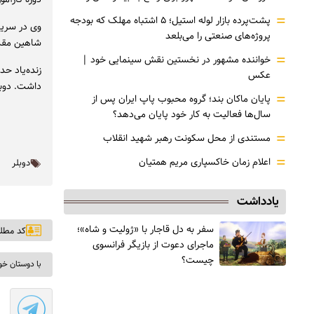
=
پشت‌پرده بازار لوله استیل؛ ۵ اشتباه مهلک که بودجه
وی در سریال
پروژه‌های صنعتی را می‌بلعد
شاهین مقدم
=
خواننده مشهور در نخستین نقش سینمایی خود |‌
زنده‌یاد حد
عکس
داشت. دوبل
=
پایان ماکان بند؛ گروه محبوب پاپ ایران پس از
سال‌ها فعالیت به کار خود پایان می‌دهد؟
=
مستندی از محل سکونت رهبر شهید انقلاب
=
اعلام زمان خاکسپاری مریم همتیان
دوبلر
یادداشت
سفر به دل قاجار با «ژولیت و شاه»؛
کد مطلب: ۰
ماجرای دعوت از ‌بازیگر فرانسوی
چیست؟
با دوستان خو