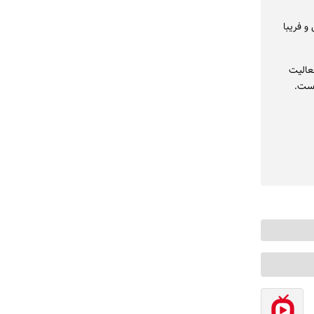
و فریبا
فعالیت
وست.