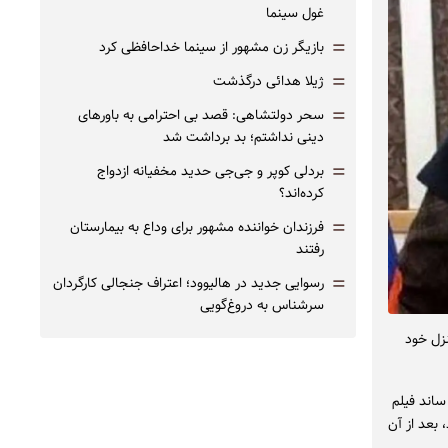
غول سینما
=
بازیگر زن مشهور از سینما خداحافظی کرد
=
ژیلا هدائی درگذشت
=
سحر دولتشاهی: قصد بی احترامی به باورهای
دینی نداشتم؛ بد برداشت شد
=
بردلی کوپر و جی‌جی حدید مخفیانه ازدواج
کرده‌اند؟
=
فرزندان خواننده مشهور برای وداع به بیمارستان
رفتند
=
رسوایی جدید در هالیوود؛ اعتراف جنجالی کارگردان
سرشناس به دروغ‌گویی
ست قلبی در منزل خود
استودیو ساند فیلم
 بعد از آن