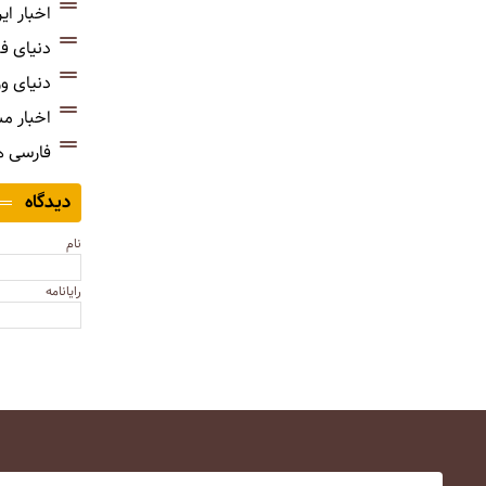
اخبار ای
دنیای ف
دنیای و
اخبار م
فارسی 
دیدگاه
نام
رایانامه