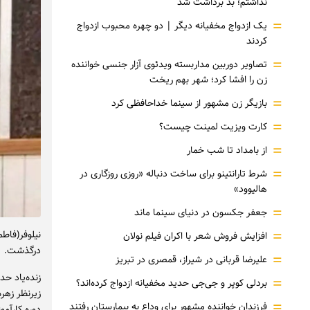
نداشتم؛ بد برداشت شد
=
یک ازدواج مخفیانه دیگر | دو چهره محبوب ازدواج
کردند
=
تصاویر دوربین مداربسته ویدئوی آزار جنسی خواننده
زن را افشا کرد؛ شهر بهم ریخت
=
بازیگر زن مشهور از سینما خداحافظی کرد
=
کارت ویزیت لمینت چیست؟
=
از بامداد تا شب خمار
=
شرط تارانتینو برای ساخت دنباله «روزی روزگاری در
هالیوود»
=
جعفر جکسون در دنیای سینما ماند
=
افزایش فروش شعر با اکران فیلم نولان
درگذشت. مر
=
علیرضا قربانی در شیراز، قمصری در تبریز
=
بردلی کوپر و جی‌جی حدید مخفیانه ازدواج کرده‌اند؟
زیرنظر زهر
=
فرزندان خواننده مشهور برای وداع به بیمارستان رفتند
دوره کارآمو