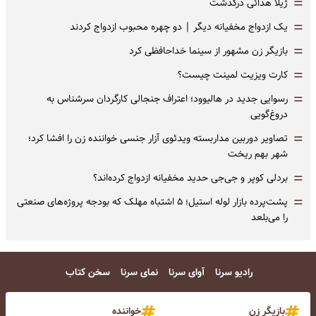
=
ژیلا هدائی درگذشت
=
یک ازدواج مخفیانه دیگر | دو چهره محبوب ازدواج کردند
=
بازیگر زن مشهور از سینما خداحافظی کرد
=
کارت ویزیت لمینت چیست؟
=
رسوایی جدید در هالیوود؛ اعتراف جنجالی کارگردان سرشناس به
دروغ‌گویی
=
تصاویر دوربین مداربسته ویدئوی آزار جنسی خواننده زن را افشا کرد؛
شهر بهم ریخت
=
بردلی کوپر و جی‌جی حدید مخفیانه ازدواج کرده‌اند؟
=
پشت‌پرده بازار لوله استیل؛ ۵ اشتباه مهلک که بودجه پروژه‌های صنعتی
را می‌بلعد
رادیو سرنا
آوای سرنا
نمای سرنا
سخن کتاب
بازیگر زن
خواننده