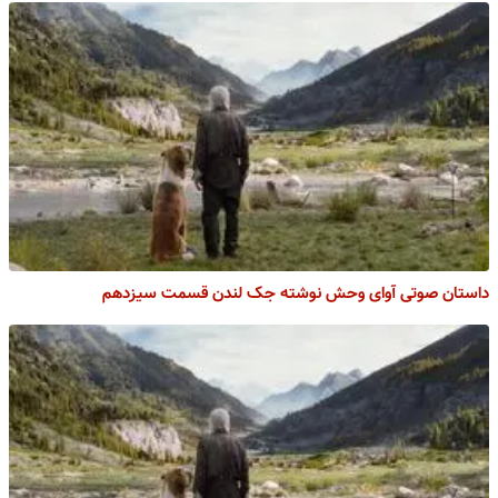
داستان صوتی آوای وحش نوشته جک لندن قسمت سیزدهم