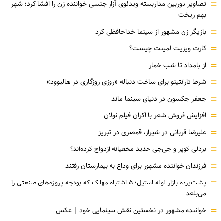
=
تصاویر دوربین مداربسته ویدئوی آزار جنسی خواننده زن را افشا کرد؛ شهر
بهم ریخت
=
بازیگر زن مشهور از سینما خداحافظی کرد
=
کارت ویزیت لمینت چیست؟
=
از بامداد تا شب خمار
=
شرط تارانتینو برای ساخت دنباله «روزی روزگاری در هالیوود»
=
جعفر جکسون در دنیای سینما ماند
=
افزایش فروش شعر با اکران فیلم نولان
=
علیرضا قربانی در شیراز، قمصری در تبریز
=
بردلی کوپر و جی‌جی حدید مخفیانه ازدواج کرده‌اند؟
=
فرزندان خواننده مشهور برای وداع به بیمارستان رفتند
=
پشت‌پرده بازار لوله استیل؛ ۵ اشتباه مهلک که بودجه پروژه‌های صنعتی را
می‌بلعد
=
خواننده مشهور در نخستین نقش سینمایی خود |‌ عکس