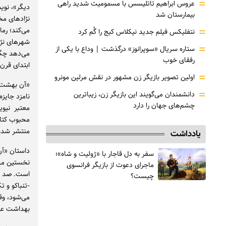
=
عروس ابراهیم تاتلیسس با مسمومیت شدید راهی
دیگر»، نویس
بیمارستان شد
نژادهای مخت
=
می‌کند؛ رما
نتفلیکس فیلم جدید نیکلاس کیج را گُم کرد
شهرهای نژا
=
ستاره سریال «سوپرانوز» درگذشت | وداع با یکی از
می‌دهد چگو
رفقای خوب
ابتدای قرن 
=
اولین تصویر بازیگر زن مشهور در نقش مرلین مونرو
=
دانشمندان می‌گویند این بازیگر زن، زیباترین
چشم‌های جهان را دارد
معتبر نیویو
محبوب کتاب
منتشر شده
یادداشت
داستان «آن
سفر به دل قاجار با «ژولیت و شاه»؛
نخستین مها
ماجرای دعوت از ‌بازیگر فرانسوی
است. صد سا
چیست؟
-تنباکو و ت
می‌شود، وقت
بهداشت عمو