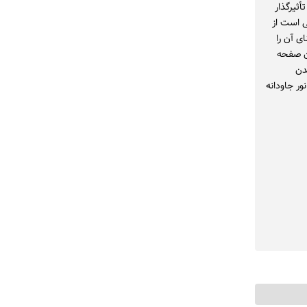
ثیرگذار
ی است از
ی آن را
ن صفحه
دن
ور جاودانه