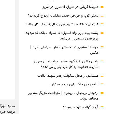
=
علیرضا قربانی در شیراز، قمصری در تبریز
=
بردلی کوپر و جی‌جی حدید مخفیانه ازدواج کرده‌اند؟
=
فرزندان خواننده مشهور برای وداع به بیمارستان رفتند
=
پشت‌پرده بازار لوله استیل؛ ۵ اشتباه مهلک که بودجه
پروژه‌های صنعتی را می‌بلعد
=
خواننده مشهور در نخستین نقش سینمایی خود |‌
عکس
=
پایان ماکان بند؛ گروه محبوب پاپ ایران پس از
سال‌ها فعالیت به کار خود پایان می‌دهد؟
=
مستندی از محل سکونت رهبر شهید انقلاب
=
اعلام زمان خاکسپاری مریم همتیان
=
اردوغان بی‌خیال نمی‌شود | بازداشت بازیگر مشهور
مخالف دولت
سمیه مهرگان
=
آریانا گرانده دارد می‌میرد؟
ترجمه فرزا