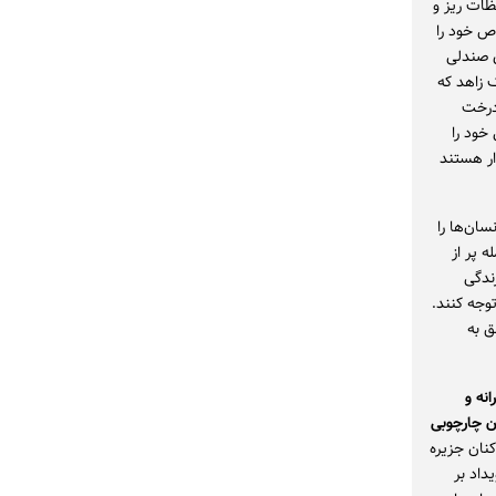
ظات ریز و
اص خود را
ی صندلی
ک زاهد که
درخت
خود را
وار هستند
ان‌ها را
 پر از
ندگی
توجه کنند.
ق به
نه و
ن چارچوبی
نان جزیره
داد بر