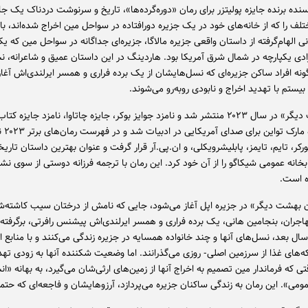
نده برنده جایزه پولیتزر برای رمان «دوره‌گرده‌ها»، تاریخ و سرنوشت دردناک یک ج
لف را که از خانه‌های خود در یک جزیره دورافتاده در سواحل مین اخراج شده‌اند، باز
نی الهام‌گرفته از داستان واقعی جزیره مالاگا، جزیره‌ای جداگانه در سواحل مین که یک
دی یکپارچه در شمال ‌شرق آمریکا بود. هاردینگ در این داستان عمیق و شاعرانه، ن
نه افراد ساکن جزیره‌ای که نسل‌هایشان از یک برده فراری و همسر ایرلندی‌اش آغاز
بیستم با تهدید اخراج و نابودی روبه‌رو می‌شوند.
«آن بهشت دیگر» در سال ۲۰۲۳ منتشر شد و نامزد جوایز بوکر، جایزه چاتاوا، نامزد جایزه ک
نامزد جایزه 
رکر، تایم، تایمز، پابلیشرویکلی، و ان‌.پی‌.آر قرار گرفت و عنوان بهترین داستان تاری
خانه عمومی شیکاگو را از آن خود کرد. این رمان با ترجمه فرزانه دوستی از سوی نش
 است.
 بهشت دیگر» در جزیره اپل آغاز می‌شود، جایی که نامش از درختان سیب کاشته‌
جران، بنجامین هانی، یک برده فراری و همسر ایرلندی‌اش پیشنس رافرتی، برگرفته
ل بعد، نسل‌های آنها و چند خانواده همسایه در جزیره زندگی می‌کنند و با منابع 
که‌های غذا از سرزمین اصلی- روزی می‌گذرانند. اما وضعیت شکننده آنها به زودی تهد
ی که فرماندار مین تصمیم به اخراج آنها از زمین‌های ارثی‌شان می‌گیرد، به بهانه «ا
می». این رمان به زندگی ساکنان جزیره می‌پردازد، آرزوهایشان و فاجعه‌ای که حت