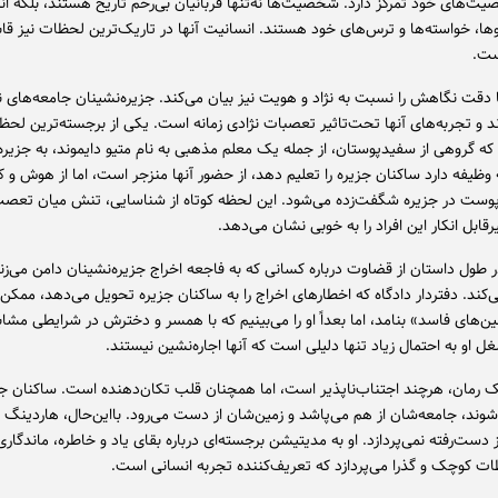
ت‌های خود تمرکز دارد. شخصیت‌ها نه‌تنها قربانیان بی‌رحم تاریخ هستند، بلکه ان
وها، خواسته‌ها و ترس‌های خود هستند. انسانیت آنها در تاریک‌ترین لحظات نیز قا
ست.
 دقت نگاهش را نسبت به نژاد و هویت نیز بیان می‌کند. جزیره‌نشینان جامعه‌های ن
د و تجربه‌های آنها تحت‌تاثیر تعصبات نژادی زمانه است. یکی از برجسته‌ترین لحظ
ه گروهی از سفیدپوستان، از جمله یک معلم مذهبی به نام متیو دایموند، به جزیره 
ه وظیفه دارد ساکنان جزیره را تعلیم دهد، از حضور آنها منزجر است، اما از هوش و
پوست در جزیره شگفت‌زده می‌شود. این لحظه کوتاه از شناسایی، تنش میان تعصب
قابل انکار این افراد را به خوبی نشان می‌دهد.
 طول داستان از قضاوت درباره کسانی که به فاجعه اخراج جزیره‌نشینان دامن می‌زنن
‌کند. دفتردار دادگاه که اخطارهای اخراج را به ساکنان جزیره تحویل می‌دهد، ممکن
شین‌های فاسد» بنامد، اما بعداً او را می‌بینیم که با همسر و دخترش در شرایطی مشاب
ل او به احتمال زیاد تنها دلیلی است که آنها اجاره‌نشین نیستند.
یک رمان، هرچند اجتناب‌ناپذیر است، اما همچنان قلب ‌تکان‌دهنده است. ساکنان جز
شوند، جامعه‌شان از هم می‌پاشد و زمین‌شان از دست می‌رود. بااین‌حال، هاردینگ ت
ست‌رفته نمی‌پردازد. او به مدیتیشن برجسته‌ای درباره بقای یاد و خاطره، ماندگار
ات کوچک و گذرا می‌پردازد که تعریف‌کننده تجربه انسانی است.