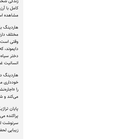
زندگی شخصی
کامل با آرز
مشاهده ا
هاردینگ با
مختلف دارن
وقتی است ک
دایموند، ک
دختر سیاه‌
انسانیت غیر
هاردینگ در
خودداری می
را «اجاره‌ن
می‌کند و شغ
پایان تراژ
پراکنده می‌
سرنوشت از د
زیبایی لحظ