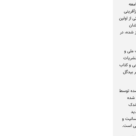
امعه
آفرینی
ی از اولین
شان
 شده، در
تاب ملی و
مارک تواین برای صدای آمریکایی در ادبیات شد و در فهرست رمان‌های برتر ۲۰۲۳ نشریات
خی و کتاب
ر بیدگل
شده توسط
 شده
اندک
ید
نسانیت و
می است.