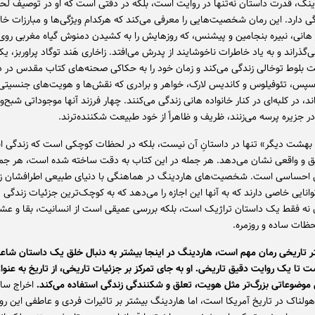
دینگ، قدرت داستان نه‌تنها در روایت است، بلکه در دقتی است که او در توصیف لح
گی دارد. این رمان شخصیت‌هایی را معرفی می‌کند که هرکدام ویژگی‌ها و مبارزات خ
ر هانی، نبیره بنجامین و پیشنس، که روزهایش را به کشیدن دمنوش گیاه مغربی رو
‌گذراند و به یاد خاطرات ناخوشایند از پدرش می‌افتد. زاخاری هَند توگاد پراوربز، ی
ت بلوط توخالی زندگی می‌کند و زمان خود را به حکاکی صحنه‌های کتاب مقدس در 
 سپس، تئوفیلوس و کاندیس لارک، خواهر و برادری که نقش‌ها و هویت‌های جنسیتی 
د، در کلبه‌ای در کنار خانواده هانی زندگی می‌کنند. چهار فرزند آنها موجوداتی شبح‌
ر جزیره پرسه می‌زنند، ظریف و ظاهراً از خود طبیعت شکننده‌ترند.
ن بهشت دیگر» تنها در داستانِ آن نیست، بلکه در لحظات کوچکی است که زندگی انس
ق و واقعی نشان می‌دهد. هر جمله در این کتاب به دقت ساخته شده است، هر جمله
ق احساسی است. شخصیت‌های هاردینگ در هماهنگی با دنیای طبیعی اطرافشان ز
وانایی خاصی دارند که به آنها این اجازه را می‌دهد که به کوچک‌ترین جزئیات زندگی 
 نه فقط یک داستان تراژیک است، بلکه بررسی‌ عمیقی است از انسانیت، بقا و عش
حظات ساده و روزمره.
 تاریخی رمان مهم است، هاردینگ در اینجا بیشتر به دنبال خلق یک داستان شاعرا
 تا یک روایت دقیق تاریخی. او به جای تمرکز بر جزئیات تاریخی، از تاریخ به عنوا
 موضوعاتی بزرگ‌تر مثل هویت، تعلق و شکنندگی زندگی استفاده می‌کند.
اخراج ساک
لناک در تاریخ آمریکا است، اما هاردینگ بیشتر بر تاثیرات فردی و عاطفی این روی