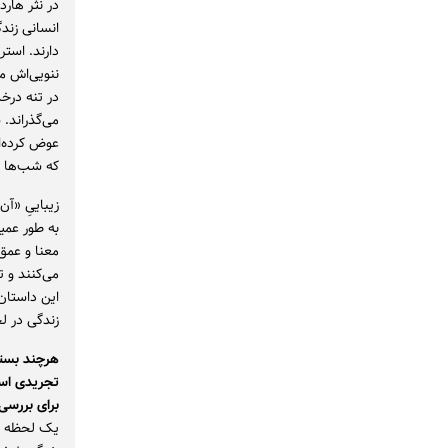
در نثر هار
انسانی زند
دارند. است
ننویی‌اش می
در تنه درخ
می‌گذراند.
عوض کرده‌ان
که شب‌ها د
زیباییِ «آ
به طور عمی
معنا و عم
می‌کنند و ت
این داستان
زندگی در ل
هرچند بستر
تجریدی است
برای بررسی
یک لحظه هو