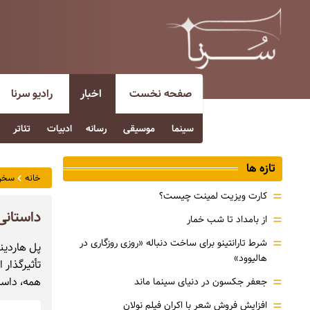
صفحه نخست
اخبار
رادیو سرنا
سینما
موسیقی
رسانه
ادبیات
تئاتر
تازه ها
خانه
سخن
=
کارت ویزیت لمینت چیست؟
داستانی
=
از بامداد تا شب خمار
=
شرط تارانتینو برای ساخت دنباله «روزی روزگاری در
پل هاردین
هالیوود»
تأثیرگذار 
=
همه، داست
جعفر جکسون در دنیای سینما ماند
=
افزایش فروش شعر با اکران فیلم نولان