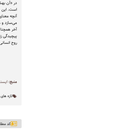
در «آن بهش
است. این دا
آنچه معنای
می‌سازد و 
آخر همچنان
پیچیدگی زند
روح انسانی
منبع:
ايسنا
تازه های
کد مطلب: ۵