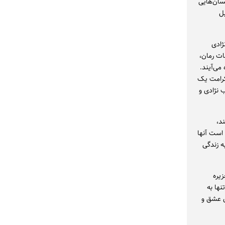
سان‌هایی
بل
ژادی
ات رمان،
می‌آیند.
 کرامت یک
 نژادی و
د،
 است آنها
ه زندگی
یره
نها به
ی عشق و