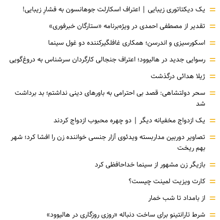
=
یک دیکتاتوری زیبایی | اعتراف اسکارلت جوهانسون به فشارِ زیبایی!
=
تقدیر از مصطفی احمدی در ویژه‌برنامه «ستارگان خبرفوری»
=
اسکورسیزی و اندرسن؛ همکاری غافلگیرکننده دو غول سینما
=
رسوایی جدید در هالیوود؛ اعتراف جنجالی کارگردان سرشناس به دروغ‌گویی
=
ژیلا هدائی درگذشت
=
سحر دولتشاهی: قصد بی احترامی به باورهای دینی نداشتم؛ بد برداشت
شد
=
یک ازدواج مخفیانه دیگر | دو چهره محبوب ازدواج کردند
=
تصاویر دوربین مداربسته ویدئوی آزار جنسی خواننده زن را افشا کرد؛ شهر
بهم ریخت
=
بازیگر زن مشهور از سینما خداحافظی کرد
=
کارت ویزیت لمینت چیست؟
=
از بامداد تا شب خمار
=
شرط تارانتینو برای ساخت دنباله «روزی روزگاری در هالیوود»