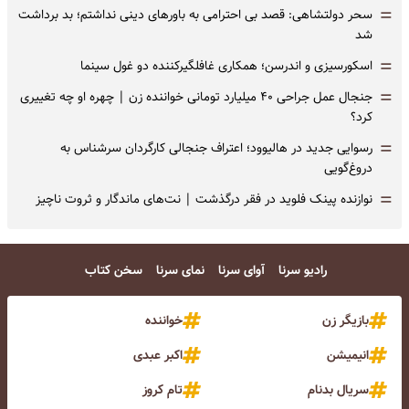
=
سحر دولتشاهی: قصد بی احترامی به باورهای دینی نداشتم؛ بد برداشت
شد
=
اسکورسیزی و اندرسن؛ همکاری غافلگیرکننده دو غول سینما
=
جنجال عمل جراحی ۴۰ میلیارد تومانی خواننده زن | چهره او چه تغییری
کرد؟
=
رسوایی جدید در هالیوود؛ اعتراف جنجالی کارگردان سرشناس به
دروغ‌گویی
=
نوازنده پینک فلوید در فقر درگذشت | نت‌های ماندگار و ثروت ناچیز
رادیو سرنا
آوای سرنا
نمای سرنا
سخن کتاب
بازیگر زن
خواننده
انیمیشن
اکبر عبدی
سریال بدنام
تام کروز