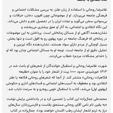
غلامرضا روحانی با استفاده از زبان طنز، به بررسی مشکلات اجتماعی و
فرهنگی جامعه می‌پردازد. او از موضوعاتی چون افیون، دخان، خرافات، و
بی‌سوادی سخن می‌گوید و نجات ایران را در تحصیل علم و دانش می‌داند.
این نگاه انتقادی و اجتماعی، به آثار او عمق بیشتری می‌بخشد و
نشان‌دهنده آگاهی او از مسائل زمانه‌اش است. پرداختن به این موضوعات
در زمانه‌ای که فرهنگ جامعه در دوره پهلوی رو به افول است و تنها بخش
بسیار کوچکی از مردم دارای سواد هستند، نشان‌دهنده نگاه تیزبین و
تحلیل دقیق او از جامعه است. توجه او به مسائل اجتماعی چنان بود که او
را «شاعر مشکلات مردم» خطاب می‌کردند.
شهرت غلامرضا روحانی و استقبال خوانندگان از شعرهای او باعث شد در
١٣١٣ خورشیدی حدود ۱۰۰۰ بیت از اشعار خود را با عنوان «طلیعه
فکاهیات روحانی» منتشر کند. از آنجا که شعرهای روحانی فکاهه یا طنز
انتقادی بود و معطوف به آسیب‌های اجتماعی و فسادهای اداری و حکومتی
(پهلوی اول) می‌شد، کتاب با استقبال خوبی روبه‌رو و به سرعت نایاب شد.
محمدعلی جمال‌زاده این کتاب را تحسین کرد و در یادداشتی برایش نوشت
«به یقین نام نامی آقای روحانی مستحق بقاست و فارسی‌زبانان سال‌های
دراز به ترنم اشعار ایشان رطب اللسان خواهند بود». جمال‌زاده در کتاب