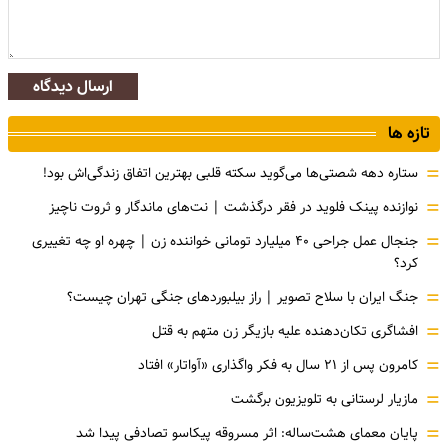
ارسال دیدگاه
تازه ها
=
ستاره دهه شصتی‌ها می‌گوید سکته قلبی بهترین اتفاق زندگی‌اش بود!
=
نوازنده پینک فلوید در فقر درگذشت | نت‌های ماندگار و ثروت ناچیز
=
جنجال عمل جراحی ۴۰ میلیارد تومانی خواننده زن | چهره او چه تغییری
کرد؟
=
جنگ ایران با سلاح تصویر | راز بیلبوردهای جنگی تهران چیست؟
=
افشاگری‌ تکان‌دهنده علیه بازیگر زن متهم به قتل
=
کامرون پس از ۲۱ سال به فکر واگذاری «آواتار» افتاد
=
مازیار لرستانی به تلویزیون برگشت
=
پایان معمای هشت‌ساله: اثر مسروقه پیکاسو تصادفی پیدا شد