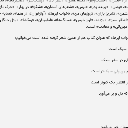
راه خیس»، «جست‌وجو»، «گیاه عشق»، «عطر دعا»، «پشت‌سر»، «تعبیرباف»، «یاد
«وطن»، «پرنده پدر»، «ترس»، «شعرهای آسمان»، «شکوفه در بهار»، «حرف تازه
ن»، «لبریز باران»، «روزهای من»، «خواب ابرها»، «آوازخوان»، «راهنما»، «سایه 
نتظار سبز»، «مژده»، «آواز خیس»، «سنگ‌ها»، «اطمینان»، «ره‌گشا»، «مثل جنگل»
 مهربانی» و «عادت» است.
اب ابرها» که عنوان کتاب هم از همین شعر گرفته شده است می‌خوانیم:
ا سبک است
ای در سفر سبک
من ولی سبک‌تر است
انتظار یک کبوتر است
ه بال و پر می‌آورد
سمان خبر می‌آورد