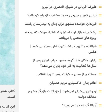
=
علیرضا قربانی در شیراز، قمصری در تبریز
=
بردلی کوپر و جی‌جی حدید مخفیانه ازدواج کرده‌اند؟
=
فرزندان خواننده مشهور برای وداع به بیمارستان رفتند
=
پشت‌پرده بازار لوله استیل؛ ۵ اشتباه مهلک که بودجه
پروژه‌های صنعتی را می‌بلعد
=
خواننده مشهور در نخستین نقش سینمایی خود |‌
عکس
=
پایان ماکان بند؛ گروه محبوب پاپ ایران پس از
سال‌ها فعالیت به کار خود پایان می‌دهد؟
=
مستندی از محل سکونت رهبر شهید انقلاب
=
اعلام زمان خاکسپاری مریم همتیان
=
کتاب شعر «
اردوغان بی‌خیال نمی‌شود | بازداشت بازیگر مشهور
مخالف دولت
است.
=
آریانا گرانده دارد می‌میرد؟