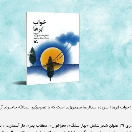
خواب ابرها» سروده عبدالرضا صمدی‌زید است که با تصویرگری عبدالله حاجیوند آر
این کتاب دارای ۳۹ عنوان شعر شامل «بهار سنگ»، «فراخوان»، «عقاب پدر»، «از آسمان»، «ان