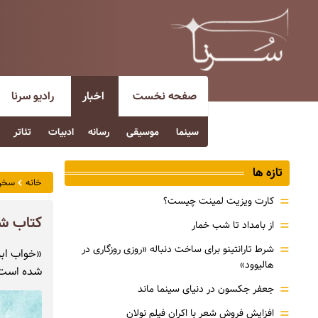
صفحه نخست
اخبار
رادیو سرنا
سینما
موسیقی
رسانه
ادبیات
تئاتر
تازه ها
خانه
سخن
=
کارت ویزیت لمینت چیست؟
کتاب شع
=
از بامداد تا شب خمار
=
شرط تارانتینو برای ساخت دنباله «روزی روزگاری در
«خواب ابر
هالیوود»
شده است
=
جعفر جکسون در دنیای سینما ماند
=
افزایش فروش شعر با اکران فیلم نولان