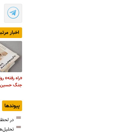
اخبار مرتب
«راه رفته» رو
جنگ حسین ع
پیوندها
در لحظه
تحلیل‌ه