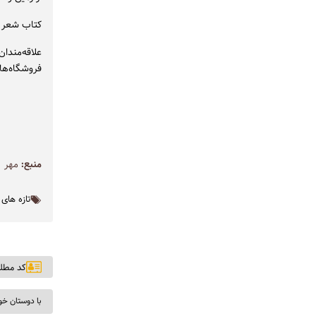
کتاب شعر «خواب ابرها» با ۴۸ ص
فروشگاه‌ها
منبع:
مهر
تازه های
کد مطلب: ۶
با دوستان خو