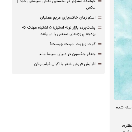
=
خواننده مشهور در نخستین نقش سینمایی خود |‌
عکس
=
اعلام زمان خاکسپاری مریم همتیان
=
پشت‌پرده بازار لوله استیل؛ ۵ اشتباه مهلک که
بودجه پروژه‌های صنعتی را می‌بلعد
=
کارت ویزیت لمینت چیست؟
=
جعفر جکسون در دنیای سینما ماند
=
افزایش فروش شعر با اکران فیلم نولان
استه شده
تظار»،