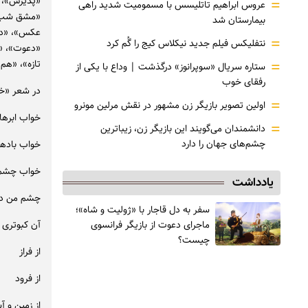
«پذیرش»، «
=
عروس ابراهیم تاتلیسس با مسمومیت شدید راهی
«مشق شب»، 
بیمارستان شد
عکس»، «دشم
=
نتفلیکس فیلم جدید نیکلاس کیج را گُم کرد
«دعوت»، «ا
=
تازه»، «هم
ستاره سریال «سوپرانوز» درگذشت | وداع با یکی از
رفقای خوب
در شعر «خو
=
اولین تصویر بازیگر زن مشهور در نقش مرلین مونرو
خواب ابره
=
دانشمندان می‌گویند این بازیگر زن، زیباترین
چشم‌های جهان را دارد
خواب باده
خواب چشم 
یادداشت
چشم من در 
سفر به دل قاجار با «ژولیت و شاه»؛
ماجرای دعوت از ‌بازیگر فرانسوی
آن کبوتری ک
چیست؟
از فراز
از فرود
از زمین و آ