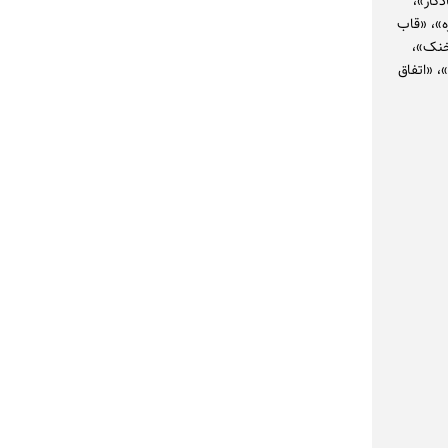
گار»،
»، «قاب
خنک»،
، «اتفاق