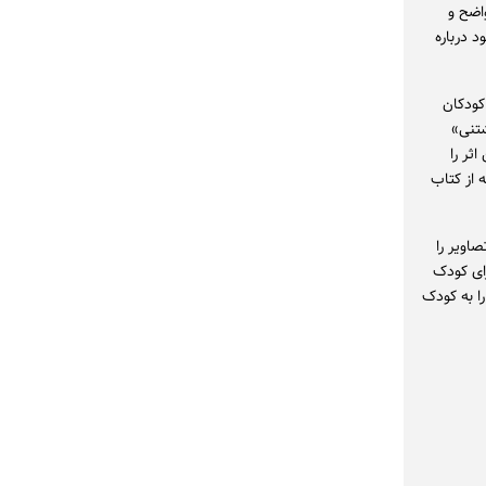
واضح و
 درباره
کودکان
شتنی»
ثر را
 از کتاب
اویر را
رای کودک
ا به کودک