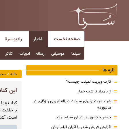
صفحه نخست
اخبار
رادیو سرنا
سینما
موسیقی
رسانه
ادبیات
تئاتر
تازه ها
خانه
سخن
=
کارت ویزیت لمینت چیست؟
این کتا
=
از بامداد تا شب خمار
=
شرط تارانتینو برای ساخت دنباله «روزی روزگاری در
کتاب «ما خ
هالیوود»
با خلقت خ
=
است، آشنا
جعفر جکسون در دنیای سینما ماند
=
افزایش فروش شعر با اکران فیلم نولان