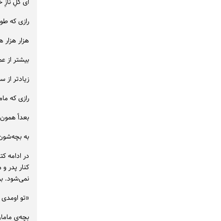
ای گلِ نازِ
رازی که طو
هزار هزار هز
بیشتر از عم
زیادتر از ست
رازی که مام
بعداً همون 
به بچه‌شون
در ادامه کت
کنار پدر و 
نمی‌شود. بر
«تو اومدی ب
بچه‌ی مام