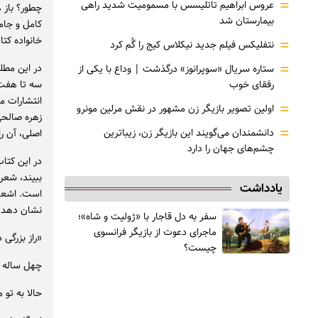
=
عروس ابراهیم تاتلیسس با مسمومیت شدید راهی
چطور؟ باز ه
بیمارستان شد
کامل و جام
خانواده کتا
=
نتفلیکس فیلم جدید نیکلاس کیج را گُم کرد
=
در این مطل
ستاره سریال «سوپرانوز» درگذشت | وداع با یکی از
رفقای خوب
سه تا هفت 
انتشارات مه
=
اولین تصویر بازیگر زن مشهور در نقش مرلین مونرو
زهره صالحی 
=
دانشمندان می‌گویند این بازیگر زن، زیباترین
اصلی، آن ر
چشم‌های جهان را دارد
در این کتاب
ببیند، شعره
یادداشت
است. اشعار
نشان دهد، ا
سفر به دل قاجار با «ژولیت و شاه»؛
ماجرای دعوت از ‌بازیگر فرانسوی
«راز بزرگی د
چیست؟
چهل ساله ت
حالا به تو 