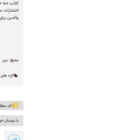
انتشارات م
والدین برای
منبع:
مهر
تازه های
کد مطلب: ۹
با دوستان خو