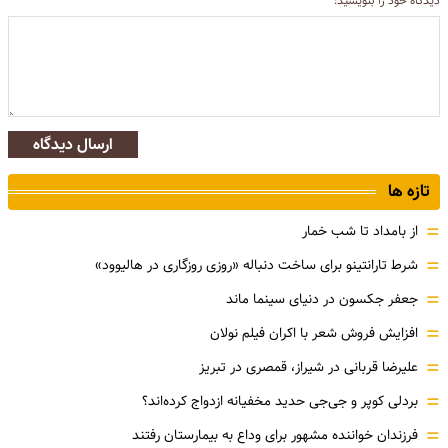
دیدگاه خود را بنویسید:
ارسال دیدگاه
تازه ها
=
از بامداد تا شب خمار
=
شرط تارانتینو برای ساخت دنباله «روزی روزگاری در هالیوود»
=
جعفر جکسون در دنیای سینما ماند
=
افزایش فروش شعر با اکران فیلم نولان
=
علیرضا قربانی در شیراز، قمصری در تبریز
=
بردلی کوپر و جی‌جی حدید مخفیانه ازدواج کرده‌اند؟
=
فرزندان خواننده مشهور برای وداع به بیمارستان رفتند