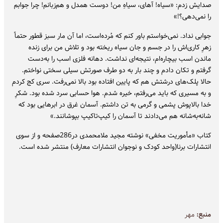
صدایش زدم: «سیاه! آهای، سیاهِ من! دوست همدل و هم‌زبانم! چرا جوابم
را نمی‌دهی؟!»
جوابی نداد. نمی‌خواستم باور کنم که مُرده‌است، اما آن مار سبز قطور حتماً
زهرِ کاری‌اش را در جسم و جان سیاه ریخته بود و تلاش من برای زنده
ماندن اسب بیچاره‌ام، نتیجه‌ای نداشت. دهانه فلزی اسب را به‌دست
گرفتم و تکان دادم و چند بار به دو طرف صورتش سیلی سختی نواختم.
حالا پلک‌های درشتش هم که پایین افتاده بود بالا نمی‌رفت. سری کج کردم
و به مسیری که باید می‌رفتم، خیره شدم. هوا حسابی سرد شده بود. شکرِ
خدا بالاپوش پشمی و گرمی به تن داشتم. آسمان غرق در ابرهایی بود که
شانه‌به‌شانه هم می‌دادند تا آسمان را کیپ‌تاکیپ بپوشانند.»
کتاب «مأموریت مخفی» نوشته مجید ملامحمدی در286صفحه و از سوی
انتشارات برنا(واحد کودک و نوجوان انتشارات معارف) منتشر شده است.
منبع:
مهر