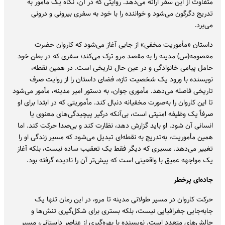
متفاوت از این سفر ارائه می‌دهد. روایتی که در آن، نگاه یک مأمور به
تدریج دگرگون می‌شود و خواننده را با خود به سفری بیرونی و درونی
می‌برد.
داستان «مأموریت مخفی» از جایی آغاز می‌شود که کاروان حضرت
معصومه(س) مدینه را به مقصد مرو ترک می‌کند؛ سفری که در بطن خود
حامل پیامی خانوادگی و در عین حال تاریخی است. در همین نقطه،
نویسنده با ورود یک شخصیت تازه، فضای داستان را از روایت صرف
تاریخی فاصله می‌دهد. مأموری جوان، به دستور امیر مدینه، مأمور می‌شود
تا این کاروان را به‌صورت مخفیانه دنبال کند. مأموریتی که در ابتدا برای او
صرفاً یک وظیفه امنیتی است، بی‌آنکه درگیر پیچیدگی‌های معنوی یا
انسانی آن شود. او باید گزارش دهد، نظارت کند و بی‌صدا حرکت کند. اما
همین مأموریت، به‌تدریج به نقطه‌ای تبدیل می‌شود که مسیر زندگی او را
تغییر می‌دهد. مسیری که دیگر فقط یک تعقیب ساده نیست، بلکه آغاز
یک مواجهه عمیق با واقعیتی است که پیش‌تر آن را نادیده گرفته بود.
جاده‌ای پرخطر
حرکت کاروان در مسیر طولانی مدینه تا مرو، در این رمان تنها یک
جابه‌جایی جغرافیایی نیست، بلکه بستری برای شکل‌گیری تنش‌ها و
چالش‌های متعدد است. نویسنده با بهره‌گیری از عناصر داستانی، مسیر