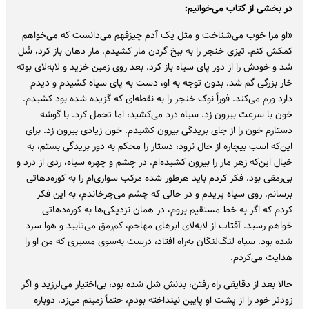
در بخشی از کتاب می‌خوانیم:
«او مرا خوب می‌شناخت و مثل یک آدم چیزفهم می‌دانست که می‌خواهم
کمکش کنم. تیزی خنجر را به بیخ گردن مار کشیدم. مار دهان باز کرد، شُل
شد و خودش را از دور پای سیاه باز کرد. بعد روی زمین خزید و لابه‌لای بوته
خار بزرگی گم شد. بدون توجه به او، دست به پای سیاه کشیدم و دیدم
دارد ورم می‌کند. فوراً نوک خنجر را به نقطه‌ای که گزیده شده بود کشیدم.
خون با سرعت بیرون زد. سیاه درد می‌کشید، اما تحمل کرد. با گوشه
دستارم خون را از جای بریدگی بیرون کشیدم. خون زیادی بیرون زد. برای
این‌که اسب بیچاره از حال نرود، دستار را محکم به دور بریدگی بستم، به
خیال این‌که زهر مار را بیرون کشیده‌ام. در چشم و چهره سیاه، ردی از درد و
بی‌رمقی بود. فکر کردم باید هرطور شده مرکب سواری‌ام را به کوره‌دهاتی
برسانم. روی سیاه پریدم و در حالی که چشم می‌چرخاندم، به این فکر
کردم که اگر به خط مستقیم بروم، در همان نزدیکی‌ها به کوره‌دهاتی
خواهم رسید. آفتاب از لابه‌لای ابرهای مهاجم، کم‌رمق می‌تابید و هوا سرد
شده بود. سیاه لنگ‌لنگان به‌راه افتاد، درست به‌سوی مسیری که من او را
هدایت می‌کردم.
حالا بعد از دقایقی راه رفتن، بدنش شل شده بود، بی‌اختیار می‌لرزید و اگر
زودتر خود را از پشت او پایین نینداخته بودم، حتماً زمینم می‌زد. دوباره