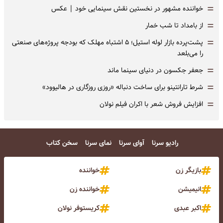
=
خواننده مشهور در نخستین نقش سینمایی خود |‌ عکس
=
از بامداد تا شب خمار
=
پشت‌پرده بازار لوله استیل؛ ۵ اشتباه مهلک که بودجه پروژه‌های صنعتی
را می‌بلعد
=
جعفر جکسون در دنیای سینما ماند
=
شرط تارانتینو برای ساخت دنباله «روزی روزگاری در هالیوود»
=
افزایش فروش شعر با اکران فیلم نولان
رادیو سرنا
آوای سرنا
نمای سرنا
سخن کتاب
بازیگر زن
خواننده
انیمیشن
خواننده زن
اکبر عبدی
کریستوفر نولان