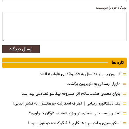
دیدگاه خود را بنویسید:
ارسال دیدگاه
تازه ها
=
کامرون پس از ۲۱ سال به فکر واگذاری «آواتار» افتاد
=
مازیار لرستانی به تلویزیون برگشت
=
پایان معمای هشت‌ساله: اثر مسروقه پیکاسو تصادفی پیدا شد
=
یک دیکتاتوری زیبایی | اعتراف اسکارلت جوهانسون به فشارِ زیبایی!
=
تقدیر از مصطفی احمدی در ویژه‌برنامه «ستارگان خبرفوری»
=
اسکورسیزی و اندرسن؛ همکاری غافلگیرکننده دو غول سینما