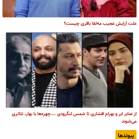
علت آرایش عجیب مه‌لقا باقری چیست؟
از صابر ابر و بهرام افشاری تا شمس لنگرودی ….چهره‌ها با بهار، تئاتری
می‌شوند
پیوندها