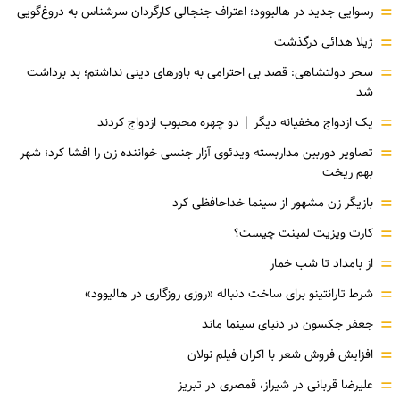
=
رسوایی جدید در هالیوود؛ اعتراف جنجالی کارگردان سرشناس به دروغ‌گویی
=
ژیلا هدائی درگذشت
=
سحر دولتشاهی: قصد بی احترامی به باورهای دینی نداشتم؛ بد برداشت
شد
=
یک ازدواج مخفیانه دیگر | دو چهره محبوب ازدواج کردند
=
تصاویر دوربین مداربسته ویدئوی آزار جنسی خواننده زن را افشا کرد؛ شهر
بهم ریخت
=
بازیگر زن مشهور از سینما خداحافظی کرد
=
کارت ویزیت لمینت چیست؟
=
از بامداد تا شب خمار
=
شرط تارانتینو برای ساخت دنباله «روزی روزگاری در هالیوود»
=
جعفر جکسون در دنیای سینما ماند
=
افزایش فروش شعر با اکران فیلم نولان
=
علیرضا قربانی در شیراز، قمصری در تبریز