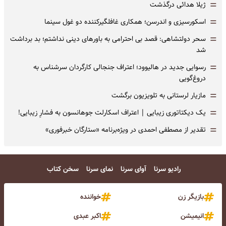
=
ژیلا هدائی درگذشت
=
اسکورسیزی و اندرسن؛ همکاری غافلگیرکننده دو غول سینما
=
سحر دولتشاهی: قصد بی احترامی به باورهای دینی نداشتم؛ بد برداشت
شد
=
رسوایی جدید در هالیوود؛ اعتراف جنجالی کارگردان سرشناس به
دروغ‌گویی
=
مازیار لرستانی به تلویزیون برگشت
=
یک دیکتاتوری زیبایی | اعتراف اسکارلت جوهانسون به فشارِ زیبایی!
=
تقدیر از مصطفی احمدی در ویژه‌برنامه «ستارگان خبرفوری»
رادیو سرنا
آوای سرنا
نمای سرنا
سخن کتاب
بازیگر زن
خواننده
انیمیشن
اکبر عبدی