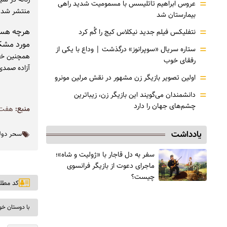
=
عروس ابراهیم تاتلیسس با مسمومیت شدید راهی
منتشر شد.
بیمارستان شد
=
هرچه هست
نتفلیکس فیلم جدید نیکلاس کیج را گُم کرد
مورد مشکل
=
ستاره سریال «سوپرانوز» درگذشت | وداع با یکی از
همچنین خبر
رفقای خوب
آزاده صمدی
=
اولین تصویر بازیگر زن مشهور در نقش مرلین مونرو
=
دانشمندان می‌گویند این بازیگر زن، زیباترین
چشم‌های جهان را دارد
منبع:
هفت 
یادداشت
سحر دول
سفر به دل قاجار با «ژولیت و شاه»؛
ماجرای دعوت از ‌بازیگر فرانسوی
چیست؟
کد مطلب: ۶
با دوستان خو