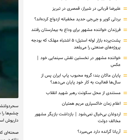
=
علیرضا قربانی در شیراز، قمصری در تبریز
=
بردلی کوپر و جی‌جی حدید مخفیانه ازدواج کرده‌اند؟
=
فرزندان خواننده مشهور برای وداع به بیمارستان رفتند
=
پشت‌پرده بازار لوله استیل؛ ۵ اشتباه مهلک که بودجه
پروژه‌های صنعتی را می‌بلعد
=
خواننده مشهور در نخستین نقش سینمایی خود |‌
عکس
=
پایان ماکان بند؛ گروه محبوب پاپ ایران پس از
سال‌ها فعالیت به کار خود پایان می‌دهد؟
=
مستندی از محل سکونت رهبر شهید انقلاب
=
اعلام زمان خاکسپاری مریم همتیان
سحردولتشاه
=
چشم‌ها را 
اردوغان بی‌خیال نمی‌شود | بازداشت بازیگر مشهور
داریوش اس
مخالف دولت
=
آریانا گرانده دارد می‌میرد؟
صحنه‌ای که
زنانه در سی