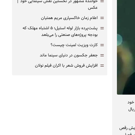
=
خواننده مشهور در نخستین نقش سینمایی خود |‌
عکس
=
اعلام زمان خاکسپاری مریم همتیان
=
پشت‌پرده بازار لوله استیل؛ ۵ اشتباه مهلک که
بودجه پروژه‌های صنعتی را می‌بلعد
=
کارت ویزیت لمینت چیست؟
=
جعفر جکسون در دنیای سینما ماند
=
افزایش فروش شعر با اکران فیلم نولان
خود
یال
مایش رقص
ین فصل