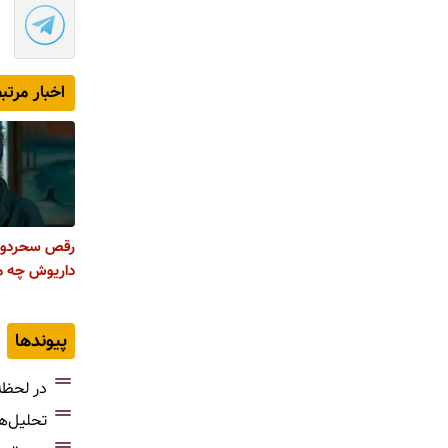
اخبار مرتب
رقص سحردول
داریوش چه مج
پیوندها
در لحظه
تحلیل‌ه