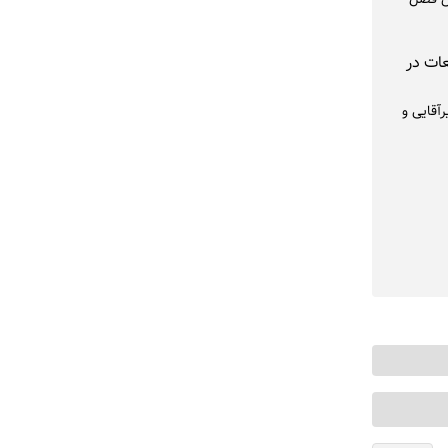
ات در
آقایی و