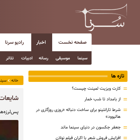
صفحه نخست
اخبار
رادیو سرنا
سینما
موسیقی
رسانه
ادبیات
تئاتر
تازه ها
خانه
سینم
=
کارت ویزیت لمینت چیست؟
شایعات 
=
از بامداد تا شب خمار
=
شرط تارانتینو برای ساخت دنباله «روزی روزگاری در
پس‌لرزه‌ه
هالیوود»
=
جعفر جکسون در دنیای سینما ماند
=
افزایش فروش شعر با اکران فیلم نولان