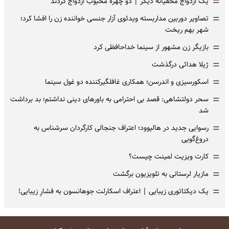
=
یک ازدواج مخفیانه دیگر | دو چهره محبوب ازدواج کردند
=
تصاویر دوربین مداربسته ویدئوی آزار جنسی خواننده زن را افشا کرد؛
شهر بهم ریخت
=
بازیگر زن مشهور از سینما خداحافظی کرد
=
ژیلا هدائی درگذشت
=
اسکورسیزی و اندرسن؛ همکاری غافلگیرکننده دو غول سینما
=
سحر دولتشاهی: قصد بی احترامی به باورهای دینی نداشتم؛ بد برداشت
شد
=
رسوایی جدید در هالیوود؛ اعتراف جنجالی کارگردان سرشناس به
دروغ‌گویی
=
کارت ویزیت لمینت چیست؟
=
مازیار لرستانی به تلویزیون برگشت
=
یک دیکتاتوری زیبایی | اعتراف اسکارلت جوهانسون به فشارِ زیبایی!