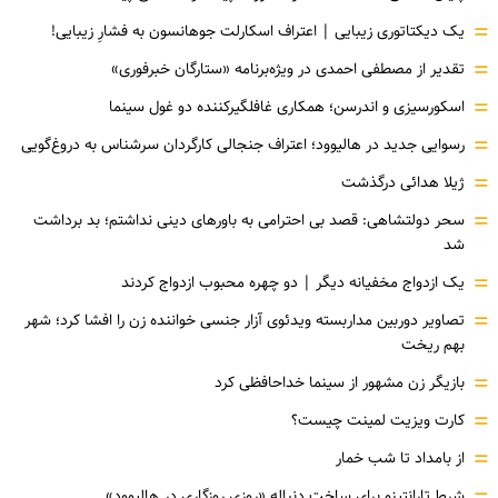
=
یک دیکتاتوری زیبایی | اعتراف اسکارلت جوهانسون به فشارِ زیبایی!
=
تقدیر از مصطفی احمدی در ویژه‌برنامه «ستارگان خبرفوری»
=
اسکورسیزی و اندرسن؛ همکاری غافلگیرکننده دو غول سینما
=
رسوایی جدید در هالیوود؛ اعتراف جنجالی کارگردان سرشناس به دروغ‌گویی
=
ژیلا هدائی درگذشت
=
سحر دولتشاهی: قصد بی احترامی به باورهای دینی نداشتم؛ بد برداشت
شد
=
یک ازدواج مخفیانه دیگر | دو چهره محبوب ازدواج کردند
=
تصاویر دوربین مداربسته ویدئوی آزار جنسی خواننده زن را افشا کرد؛ شهر
بهم ریخت
=
بازیگر زن مشهور از سینما خداحافظی کرد
=
کارت ویزیت لمینت چیست؟
=
از بامداد تا شب خمار
شرط تارانتینو برای ساخت دنباله «روزی روزگاری در هالیوود»