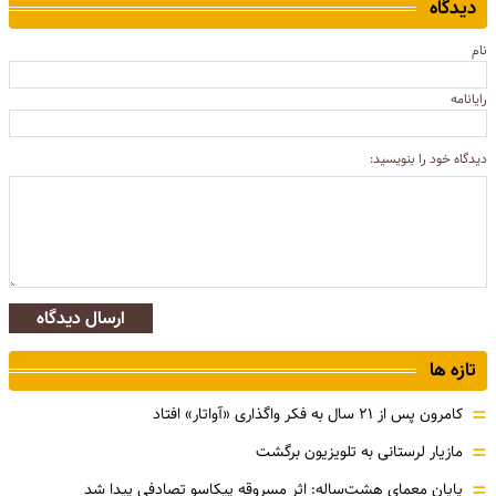
دیدگاه
نام
رایانامه
دیدگاه خود را بنویسید:
ارسال دیدگاه
تازه ها
=
کامرون پس از ۲۱ سال به فکر واگذاری «آواتار» افتاد
=
مازیار لرستانی به تلویزیون برگشت
=
پایان معمای هشت‌ساله: اثر مسروقه پیکاسو تصادفی پیدا شد