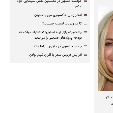
=
خواننده مشهور در نخستین نقش سینمایی خود |‌
عکس
=
اعلام زمان خاکسپاری مریم همتیان
=
کارت ویزیت لمینت چیست؟
=
پشت‌پرده بازار لوله استیل؛ ۵ اشتباه مهلک که
بودجه پروژه‌های صنعتی را می‌بلعد
=
جعفر جکسون در دنیای سینما ماند
=
افزایش فروش شعر با اکران فیلم نولان
. آنها
ن