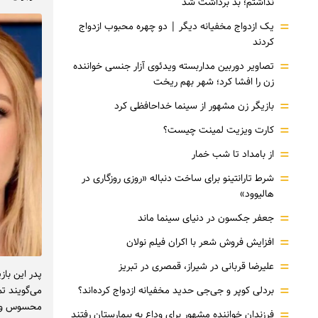
نداشتم؛ بد برداشت شد
=
یک ازدواج مخفیانه دیگر | دو چهره محبوب ازدواج
کردند
=
تصاویر دوربین مداربسته ویدئوی آزار جنسی خواننده
زن را افشا کرد؛ شهر بهم ریخت
=
بازیگر زن مشهور از سینما خداحافظی کرد
=
کارت ویزیت لمینت چیست؟
=
از بامداد تا شب خمار
=
شرط تارانتینو برای ساخت دنباله «روزی روزگاری در
هالیوود»
=
جعفر جکسون در دنیای سینما ماند
=
افزایش فروش شعر با اکران فیلم نولان
=
علیرضا قربانی در شیراز، قمصری در تبریز
پدر این باز
=
می‌گویند ت
بردلی کوپر و جی‌جی حدید مخفیانه ازدواج کرده‌اند؟
محسوس و م
=
فرزندان خواننده مشهور برای وداع به بیمارستان رفتند