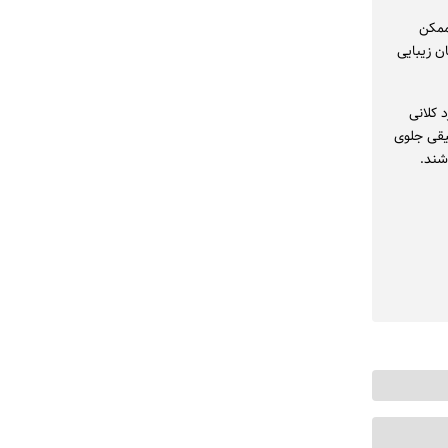
ممکن
 زیبایی
 کلانی
یقی جلوی
شند.