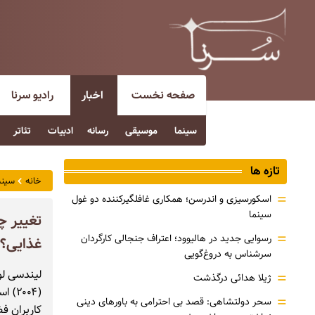
صفحه نخست
اخبار
رادیو سرنا
سینما
موسیقی
رسانه
ادبیات
تئاتر
تازه ها
خانه
سینم
=
اسکورسیزی و اندرسن؛ همکاری غافلگیرکننده دو غول
سینما
تغییر چ
=
رسوایی جدید در هالیوود؛ اعتراف جنجالی کارگردان
غذایی؟
سرشناس به دروغ‌گویی
=
ژیلا هدائی درگذشت
(۰۰۴
=
سحر دولتشاهی: قصد بی احترامی به باورهای دینی
کاربران ف