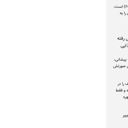
لیندسی لوهان، بازیگر ۳۸ ساله امریکایی که بیشتر شهرتش برای فیلم «دختران بدجنس» (۲۰۰۴) است،
ا به
 رفته
ایی
 پیشانی،
در صورتش
 را در
 و فقط
ره
یر