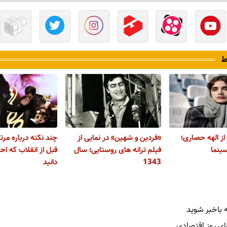
ط
از الهه حصاری؛
«فردین و شهین» در نمایی از
چند نکته درباره مرت
سینما
فیلم ترانه های روستایی؛ سال
قبل از انقلاب که احت
1343
دانید
 باخبر شوید
ای روز اقتصادی