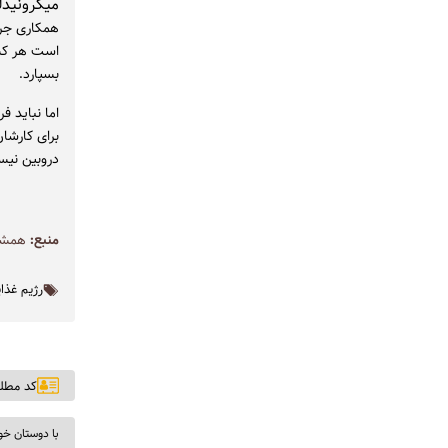
میکرونید
همکاری جرا
است هر کس
بسپارد.
اما نباید 
برای کارشا
دروبین نیس
منبع:
همشه
رژیم غذا
کد مطلب: ۹
با دوستان خو