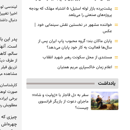
=
پشت‌پرده بازار لوله استیل؛ ۵ اشتباه مهلک که بودجه
اخیرا تغییر
پروژه‌های صنعتی را می‌بلعد
دنبال داشت
=
خواننده مشهور در نخستین نقش سینمایی خود |‌
عکس
پدر این با
=
پایان ماکان بند؛ گروه محبوب پاپ ایران پس از
است. آنها 
سال‌ها فعالیت به کار خود پایان می‌دهد؟
سالم، کا
=
مستندی از محل سکونت رهبر شهید انقلاب
از طرف دیگ
=
تزریق فیلر
اعلام زمان خاکسپاری مریم همتیان
مشاهده می
یادداشت
کارشناسان 
صورت لوهان
سفر به دل قاجار با «ژولیت و شاه»؛
برخی ایراد‌
ماجرای دعوت از ‌بازیگر فرانسوی
مطلوبش رس
چیست؟
چیزی که ک
چهره‌اش م