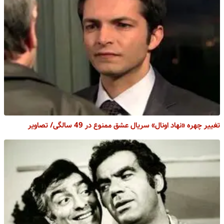
تغییر چهره «نهاد اونال» سریال عشق ممنوع در 49 سالگی/ تصاویر