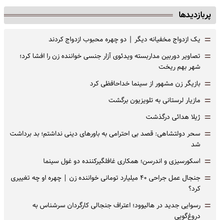
پربازدیدها
=
یک ازدواج مخفیانه دیگر | دو چهره محبوب ازدواج کردند
=
تصاویر دوربین مداربسته ویدئوی آزار جنسی خواننده زن را افشا کرد؛
شهر بهم ریخت
=
بازیگر زن مشهور از سینما خداحافظی کرد
=
مازیار لرستانی به تلویزیون برگشت
=
ژیلا هدائی درگذشت
=
سحر دولتشاهی: قصد بی احترامی به باورهای دینی نداشتم؛ بد برداشت
شد
=
اسکورسیزی و اندرسن؛ همکاری غافلگیرکننده دو غول سینما
=
جنجال عمل جراحی ۴۰ میلیارد تومانی خواننده زن | چهره او چه تغییری
کرد؟
=
رسوایی جدید در هالیوود؛ اعتراف جنجالی کارگردان سرشناس به
دروغ‌گویی