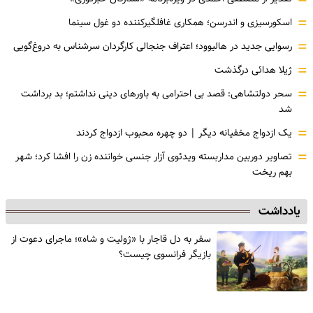
=
=
اسکورسیزی و اندرسن؛ همکاری غافلگیرکننده دو غول سینما
=
رسوایی جدید در هالیوود؛ اعتراف جنجالی کارگردان سرشناس به دروغ‌گویی
=
ژیلا هدائی درگذشت
=
سحر دولتشاهی: قصد بی احترامی به باورهای دینی نداشتم؛ بد برداشت
شد
=
یک ازدواج مخفیانه دیگر | دو چهره محبوب ازدواج کردند
=
تصاویر دوربین مداربسته ویدئوی آزار جنسی خواننده زن را افشا کرد؛ شهر
بهم ریخت
یادداشت
سفر به دل قاجار با «ژولیت و شاه»؛ ماجرای دعوت از
‌بازیگر فرانسوی چیست؟