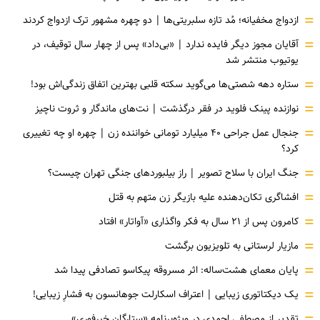
=
ازدواج مخفیانه؛ مُد تازه سلبریتی‌ها | دو چهره مشهور ترک ازدواج کردند
=
آقایان مجوز دیگر فایده ندارد | «بی‌داد» پس از چهار سال توقیف، در
یوتیوب منتشر شد
=
ستاره دهه شصتی‌ها می‌گوید سکته قلبی بهترین اتفاق زندگی‌اش بود!
=
نوازنده پینک فلوید در فقر درگذشت | نت‌های ماندگار و ثروت ناچیز
=
جنجال عمل جراحی ۴۰ میلیارد تومانی خواننده زن | چهره او چه تغییری
کرد؟
=
جنگ ایران با سلاح تصویر | راز بیلبوردهای جنگی تهران چیست؟
=
افشاگری‌ تکان‌دهنده علیه بازیگر زن متهم به قتل
=
کامرون پس از ۲۱ سال به فکر واگذاری «آواتار» افتاد
=
مازیار لرستانی به تلویزیون برگشت
=
پایان معمای هشت‌ساله: اثر مسروقه پیکاسو تصادفی پیدا شد
=
یک دیکتاتوری زیبایی | اعتراف اسکارلت جوهانسون به فشارِ زیبایی!
تقدیر از مصطفی احمدی در ویژه‌برنامه «ستارگان خبرفوری»