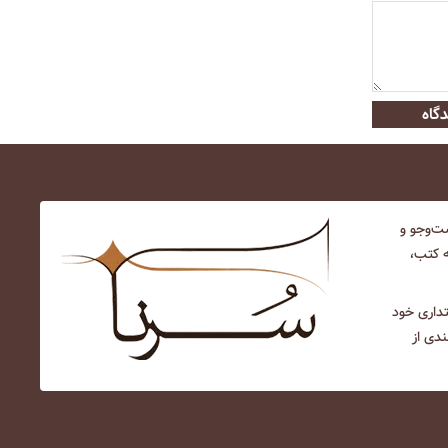
گاه
‌و‌جو و
ه کتب،
نتداری خود
ندی از