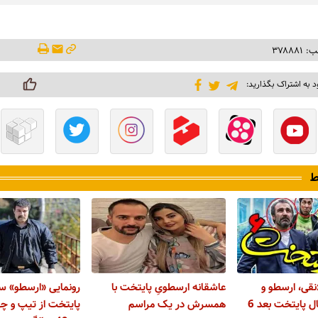
۳۷۸۸۸
د به اشتراک بگذارید:
ط
نقی، ارسطو و
عاشقانه ارسطویِ پایتخت با
رونمایی «ارسطو» س
بهتاش» سریال پایتخت بعد 6
همسرش در یک مراسم
پایتخت از تیپ و 