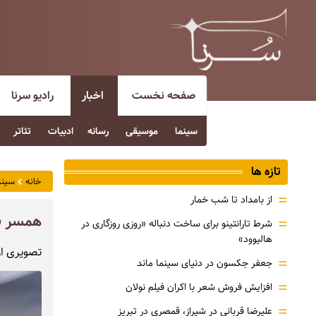
صفحه نخست
اخبار
رادیو سرنا
سینما
موسیقی
رسانه
ادبیات
تئاتر
تازه ها
خانه
سینم
=
از بامداد تا شب خمار
همسر «
=
شرط تارانتینو برای ساخت دنباله «روزی روزگاری در
هالیوود»
تصویری از
=
جعفر جکسون در دنیای سینما ماند
=
افزایش فروش شعر با اکران فیلم نولان
=
علیرضا قربانی در شیراز، قمصری در تبریز