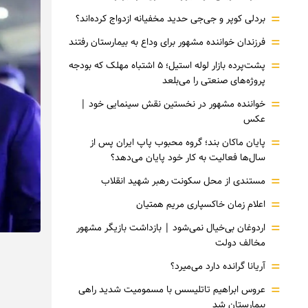
=
بردلی کوپر و جی‌جی حدید مخفیانه ازدواج کرده‌اند؟
=
فرزندان خواننده مشهور برای وداع به بیمارستان رفتند
=
پشت‌پرده بازار لوله استیل؛ ۵ اشتباه مهلک که بودجه
پروژه‌های صنعتی را می‌بلعد
=
خواننده مشهور در نخستین نقش سینمایی خود |‌
عکس
=
پایان ماکان بند؛ گروه محبوب پاپ ایران پس از
سال‌ها فعالیت به کار خود پایان می‌دهد؟
=
مستندی از محل سکونت رهبر شهید انقلاب
=
اعلام زمان خاکسپاری مریم همتیان
=
اردوغان بی‌خیال نمی‌شود | بازداشت بازیگر مشهور
مخالف دولت
=
آریانا گرانده دارد می‌میرد؟
=
عروس ابراهیم تاتلیسس با مسمومیت شدید راهی
بیمارستان شد