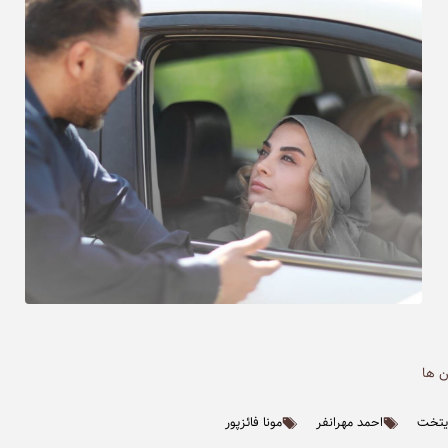
ن ها
ایتخت
احمد مهرانفر
مونا فائزپور