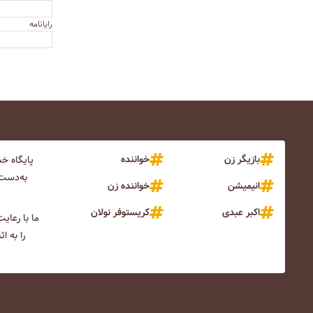
رایانامه
بازیگر زن
خواننده
پایگاه خ
به‌دست 
انیمیشن
خواننده زن
اکبر عبدی
کریستوفر نولان
ما با رعای
را به ا