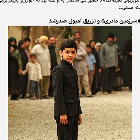
 تلویزیونی «مژده بده» با حضور علی شادمان به او گفته بود که «تو روزی بازیگر بزر
نکه هستی.»
«سرزمین مادری» و تزریق آمپول ضدرشد