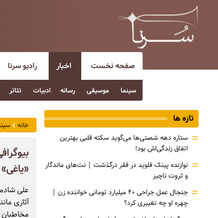
صفحه نخست
اخبار
رادیو سرنا
سینما
موسیقی
رسانه
ادبیات
تئاتر
تازه ها
خانه
سینم
=
ستاره دهه شصتی‌ها می‌گوید سکته قلبی بهترین
اتفاق زندگی‌اش بود!
=
نوازنده پینک فلوید در فقر درگذشت | نت‌های ماندگار
«یاغی»
و ثروت ناچیز
علی شادما
=
جنجال عمل جراحی ۴۰ میلیارد تومانی خواننده زن |
آثاری مان
چهره او چه تغییری کرد؟
مخاطبان پ