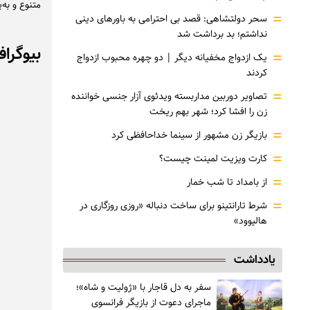
متنوع و به‌
=
سحر دولتشاهی: قصد بی احترامی به باورهای دینی
نداشتم؛ بد برداشت شد
بیوگرا
=
یک ازدواج مخفیانه دیگر | دو چهره محبوب ازدواج
کردند
=
تصاویر دوربین مداربسته ویدئوی آزار جنسی خواننده
زن را افشا کرد؛ شهر بهم ریخت
=
بازیگر زن مشهور از سینما خداحافظی کرد
=
کارت ویزیت لمینت چیست؟
=
از بامداد تا شب خمار
=
شرط تارانتینو برای ساخت دنباله «روزی روزگاری در
هالیوود»
یادداشت
سفر به دل قاجار با «ژولیت و شاه»؛
ماجرای دعوت از ‌بازیگر فرانسوی