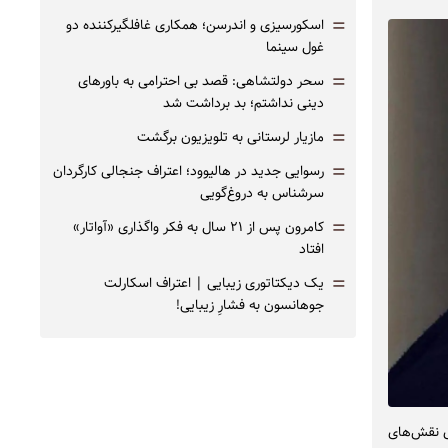
=
اسکورسیزی و اندرسن؛ همکاری غافلگیرکننده دو
غول سینما
=
سحر دولتشاهی: قصد بی احترامی به باورهای
دینی نداشتم؛ بد برداشت شد
=
مازیار لرستانی به تلویزیون برگشت
=
رسوایی جدید در هالیوود؛ اعتراف جنجالی کارگردان
سرشناس به دروغ‌گویی
=
کامرون پس از ۲۱ سال به فکر واگذاری «آواتار»
افتاد
=
یک دیکتاتوری زیبایی | اعتراف اسکارلت
جوهانسون به فشارِ زیبایی!
ای نقش‌های