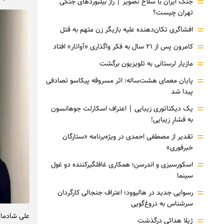
=
جنگ ایران با سلاح تصویر | راز بیلبوردهای جنگی
تهران چیست؟
=
افشاگری‌ تکان‌دهنده علیه بازیگر زن متهم به قتل
=
کامرون پس از ۲۱ سال به فکر واگذاری «آواتار» افتاد
=
مازیار لرستانی به تلویزیون برگشت
=
پایان معمای هشت‌ساله: اثر مسروقه پیکاسو تصادفی
پیدا شد
=
یک دیکتاتوری زیبایی | اعتراف اسکارلت جوهانسون
به فشارِ زیبایی!
=
تقدیر از مصطفی احمدی در ویژه‌برنامه «ستارگان
خبرفوری»
=
اسکورسیزی و اندرسن؛ همکاری غافلگیرکننده دو غول
سینما
=
رسوایی جدید در هالیوود؛ اعتراف جنجالی کارگردان
سرشناس به دروغ‌گویی
علی شادمان 
=
ژیلا هدائی درگذشت