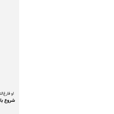
او فارغ‌ا
شروع با