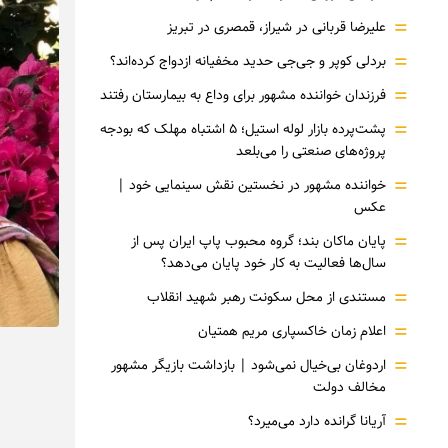
=
علیرضا قربانی در شیراز، قمصری در تبریز
=
بردلی کوپر و جی‌جی حدید مخفیانه ازدواج کرده‌اند؟
=
فرزندان خواننده مشهور برای وداع به بیمارستان رفتند
=
پشت‌پرده بازار لوله استیل؛ ۵ اشتباه مهلک که بودجه
پروژه‌های صنعتی را می‌بلعد
=
خواننده مشهور در نخستین نقش سینمایی خود |‌
عکس
=
پایان ماکان بند؛ گروه محبوب پاپ ایران پس از
سال‌ها فعالیت به کار خود پایان می‌دهد؟
=
مستندی از محل سکونت رهبر شهید انقلاب
=
اعلام زمان خاکسپاری مریم همتیان
=
اردوغان بی‌خیال نمی‌شود | بازداشت بازیگر مشهور
مخالف دولت
=
آریانا گرانده دارد می‌میرد؟