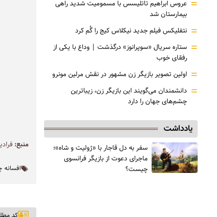
=
عروس ابراهیم تاتلیسس با مسمومیت شدید راهی
بیمارستان شد
=
نتفلیکس فیلم جدید نیکلاس کیج را گُم کرد
=
ستاره سریال «سوپرانوز» درگذشت | وداع با یکی از
رفقای خوب
=
اولین تصویر بازیگر زن مشهور در نقش مرلین مونرو
=
دانشمندان می‌گویند این بازیگر زن، زیباترین
چشم‌های جهان را دارد
یادداشت
منبع:
فرادی
سفر به دل قاجار با «ژولیت و شاه»؛
ماجرای دعوت از ‌بازیگر فرانسوی
چیست؟
افسانه چه
کد مطلب: ۲