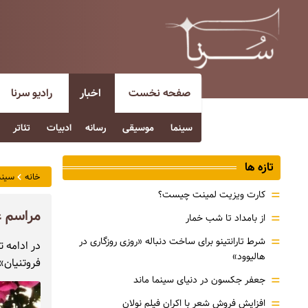
صفحه نخست
اخبار
رادیو سرنا
سینما
موسیقی
رسانه
ادبیات
تئاتر
تازه ها
خانه
سینم
=
کارت ویزیت لمینت چیست؟
مراسم عر
=
از بامداد تا شب خمار
=
شرط تارانتینو برای ساخت دنباله «روزی روزگاری در
در ادامه 
هالیوود»
فروتنیان» را در سال 1
=
جعفر جکسون در دنیای سینما ماند
=
افزایش فروش شعر با اکران فیلم نولان