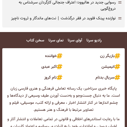
=
رسوایی جدید در هالیوود؛ اعتراف جنجالی کارگردان سرشناس به
دروغ‌گویی
=
نوازنده پینک فلوید در فقر درگذشت | نت‌های ماندگار و ثروت ناچیز
رادیو سرنا
آوای سرنا
نمای سرنا
سخن کتاب
بازیگر زن
خواننده
انیمیشن
اکبر عبدی
سریال بدنام
تام کروز
پایگاه خبری سرناخبر، یک رسانه تعاملی فرهنگی و هنری فارسی زبان
است. ما به دنبال جست‌و‌جو و به‌دست آوردن طیف وسیعی از دیدگاه‌ها و
چشم انداز‌ها در کنار انتشار اخبار ، معرفی و ارائه کتب، موسیقی، فیلم و
تصاویر مرتبط با فرهنگ و هنر هستیم.
ما با رعایت استاندرهای اخلاقی و قانونی در تمامی تعاملات و انتشار آثار و
اخبار، درستی و امانتداری خود را به اثبات می‌رسانیم و اعتماد کاربران و