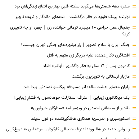
=
ستاره دهه شصتی‌ها می‌گوید سکته قلبی بهترین اتفاق زندگی‌اش بود!
=
نوازنده پینک فلوید در فقر درگذشت | نت‌های ماندگار و ثروت ناچیز
=
جنجال عمل جراحی ۴۰ میلیارد تومانی خواننده زن | چهره او چه تغییری
کرد؟
=
جنگ ایران با سلاح تصویر | راز بیلبوردهای جنگی تهران چیست؟
=
افشاگری‌ تکان‌دهنده علیه بازیگر زن متهم به قتل
=
کامرون پس از ۲۱ سال به فکر واگذاری «آواتار» افتاد
=
مازیار لرستانی به تلویزیون برگشت
=
پایان معمای هشت‌ساله: اثر مسروقه پیکاسو تصادفی پیدا شد
=
یک دیکتاتوری زیبایی | اعتراف اسکارلت جوهانسون به فشارِ زیبایی!
=
تقدیر از مصطفی احمدی در ویژه‌برنامه «ستارگان خبرفوری»
=
اسکورسیزی و اندرسن؛ همکاری غافلگیرکننده دو غول سینما
=
رسوایی جدید در هالیوود؛ اعتراف جنجالی کارگردان سرشناس به دروغ‌گویی