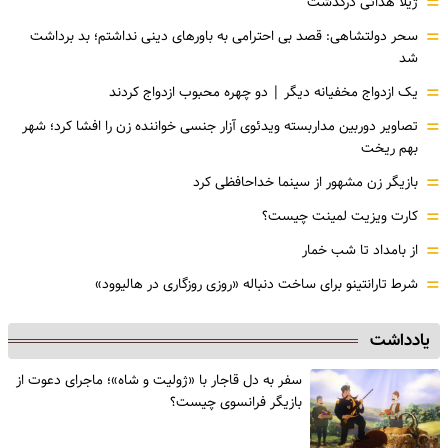
=
ژیلا هدائی درگذشت
=
سحر دولتشاهی: قصد بی احترامی به باورهای دینی نداشتم؛ بد برداشت
شد
=
یک ازدواج مخفیانه دیگر | دو چهره محبوب ازدواج کردند
=
تصاویر دوربین مداربسته ویدئوی آزار جنسی خواننده زن را افشا کرد؛ شهر
بهم ریخت
=
بازیگر زن مشهور از سینما خداحافظی کرد
=
کارت ویزیت لمینت چیست؟
=
از بامداد تا شب خمار
=
شرط تارانتینو برای ساخت دنباله «روزی روزگاری در هالیوود»
یادداشت
سفر به دل قاجار با «ژولیت و شاه»؛ ماجرای دعوت از
‌بازیگر فرانسوی چیست؟