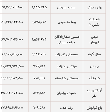
پول و پارتی
سعید سهیلی
۱,۶۸۵,۳۴۵
۹۱,۲۰۱,۱۷۹,۵۰۰
خجالت
رضا مقصودی
۱,۵۷۸,۰۷۸
۸۶,۲۶۱,۹۴۴,۲۰۰
نکش ۲
ببعی
حسین صفارزادگان،
۶۷,۷۰۳,۰۴۶,۰۰۰
۱,۵۶۴,۶۷۴
قهرمان
میثم حسینی
سال گربه
مصطفی تقی‌زاده
۱,۱۸۲,۷۹۰
۶۴,۶۰۶,۵۹۰,۰۰۰
بی‌بدن
مرتضی علیزاده
۷۷۶,۵۱۸
۴۶,۵۳۹,۹۲۴,۵۰۰
خرچنگ
مصطفی شایسته
۷۰۵,۹۹۱
۴۱,۱۴۹,۴۸۳,۵۰۰
آریاشهر دو
حمید بهرامیان
۵۶۲,۸۱۸
۳۵,۱۹۲,۹۷۲,۵۰۰
نفر
باغ کیانوش
رضا حداد
۷۰۹,۵۸۰
۲۷,۶۶۵,۳۶۳,۰۰۰