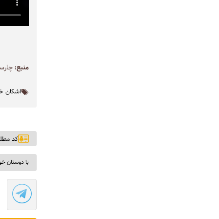
منبع:
چارس
اشکان خ
کد مطلب: ۸
با دوستان خو