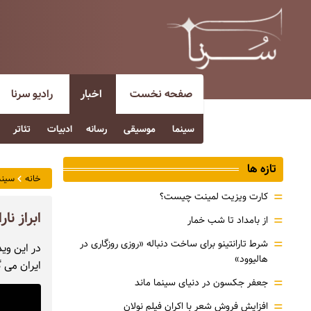
صفحه نخست
اخبار
رادیو سرنا
سینما
موسیقی
رسانه
ادبیات
تئاتر
تازه ها
خانه
سینم
=
کارت ویزیت لمینت چیست؟
ابراز ن
=
از بامداد تا شب خمار
=
شرط تارانتینو برای ساخت دنباله «روزی روزگاری در
در این وی
هالیوود»
ایران می گ
=
جعفر جکسون در دنیای سینما ماند
=
افزایش فروش شعر با اکران فیلم نولان