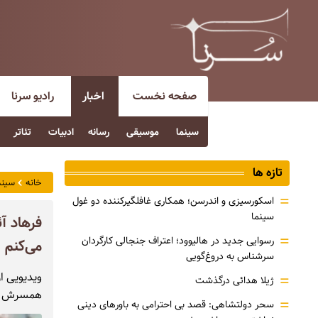
صفحه نخست
اخبار
رادیو سرنا
سینما
موسیقی
رسانه
ادبیات
تئاتر
تازه ها
خانه
سینم
=
اسکورسیزی و اندرسن؛ همکاری غافلگیرکننده دو غول
سینما
فرهاد آ
=
رسوایی جدید در هالیوود؛ اعتراف جنجالی کارگردان
می‌کنم
سرشناس به دروغ‌گویی
ویدیویی ا
=
ژیلا هدائی درگذشت
همسرش مائ
=
سحر دولتشاهی: قصد بی احترامی به باورهای دینی