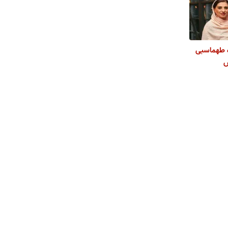
ه طهماسبی
س