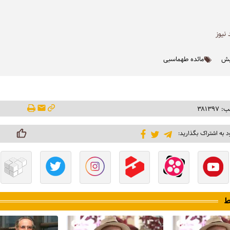
نیوز
یش
مائده طهماسبی
۳۸۱۳۹
د به اشتراک بگذارید:
ط