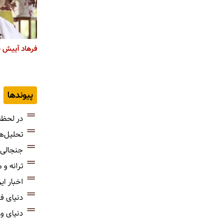
فرهاد آییش 
پیوندها
در لحظه
تحلیل‌ه
جنجالی‌
ترانه و
اخبار ای
دنیای ف
دنیای و