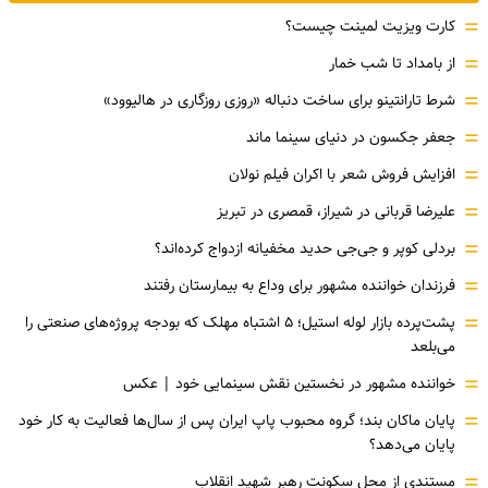
=
کارت ویزیت لمینت چیست؟
=
از بامداد تا شب خمار
=
شرط تارانتینو برای ساخت دنباله «روزی روزگاری در هالیوود»
=
جعفر جکسون در دنیای سینما ماند
=
افزایش فروش شعر با اکران فیلم نولان
=
علیرضا قربانی در شیراز، قمصری در تبریز
=
بردلی کوپر و جی‌جی حدید مخفیانه ازدواج کرده‌اند؟
=
فرزندان خواننده مشهور برای وداع به بیمارستان رفتند
=
پشت‌پرده بازار لوله استیل؛ ۵ اشتباه مهلک که بودجه پروژه‌های صنعتی را
می‌بلعد
=
خواننده مشهور در نخستین نقش سینمایی خود |‌ عکس
=
پایان ماکان بند؛ گروه محبوب پاپ ایران پس از سال‌ها فعالیت به کار خود
پایان می‌دهد؟
=
مستندی از محل سکونت رهبر شهید انقلاب