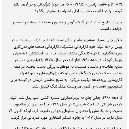
(۱۹۸۳) و «قصه پلیس» (۱۹۸۵) – که هر دو را کارگردانی و در آن‌ها بازی
کرده – را در قالب بخشی از ادای احترام به نمایش بگذارد.
چان در تاریخ ۱۰ اوت در گفت‌وگویی زنده روی صحنه در جشنواره حضور
خواهد داشت.
جکی چان بسیار همه‌چیزتمام‌تر از آن است که اغلب درک می‌شود؛ او در
بیش از ۱۵۰ فیلم خود کارگردانی مشترک، کارگردانی صحنه‌های بدل‌کاری،
سرمایه‌گذاری یا تهیه‌کنندگی داشته است. چان که فعالیتش را به‌عنوان
بازیگر کودک در دهه ۱۹۶۰ آغاز کرد، در سال ۱۹۷۸ با فیلم‌های «مار در
سایه عقاب» و «استاد مست» به موفقیت بزرگی دست یافت. در دهه
بعدی، سبک کمدی کونگ‌فو خاص او که بدل‌کاری‌های جسورانه را با
کاریزمایی بی‌دغدغه ترکیب می‌کرد، به منبع مطمئن فروش در گیشه برای
استودیوی افسانه‌ای گلدن هاروست هنگ‌کنگ تبدیل شد.
تا دهه ۱۹۹۰، جکی چان به پردرآمدترین ستاره اکشن آسیا بدل شد. فیلم
کمدی شراکتی «ساعت شلوغی» در سال ۱۹۹۸ حرفه‌ی او را در هالیوود
تثبیت و جایگاهش را به‌عنوان ستاره‌ای جهانی تقویت کرد. او که اکنون ۷۱
سال دارد، در سال ۲۰۱۷ با جایزه اسکار افتخاری مورد قدردانی قرار گرفت.
جیونا ناتزارو، مدیر هنری جشنواره لوکارنو، در بیانیه‌ای گفت: «کارگردان،