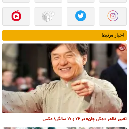
اخبار مرتبط
تغییر ظاهر «جکی چان» در ۲۶ و ۷۰ سالگی/ عکس