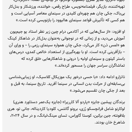
تهیه‌کننده، بازیگر، فیلمنامه‌نویس، طراح رقص، خواننده، ورزشکار و بدل‌کار
بی‌باک، جکی چان هم چهره‌ای کلیدی در سینمای معاصر آسیایی است و
هم کسی که تأثیرش قواعد سینمای هالیوود را بازنویسی کرده است.»
او افزود: «از سال‌هایی که در آکادمی درام چین زیر نظر استاد یو جیم‌یون
آموزش می‌دید، و از زمانی که در نوجوانی به‌عنوان بدل‌کار در شاهکار کینگ
هو «لمس ذن» کار می‌کرد، جکی چان همواره سینمای رزمی را – و ورای آن
– بازآفرینی کرده است. او با بهره‌گیری از استعداد خالص کمدی، درس‌های
باستر کیتون و سینمای اولیه را درونی و شاهکارهایی خلق کرده که
تماشاگران سراسر جهان را مسحور کرده‌اند.»
ناتزارو ادامه داد: «با حسی درخور یک موزیکال کلاسیک، او زیبایی‌شناسی
بی‌سابقه‌ای از حرکت بدن انسانی در سینما آفرید. تاریخ سینما، به قبل و
بعد از جکی چان تقسیم می‌شود.»
برندگان پیشین جایزه «پاردو آلا کارریرا» (جایزه یک‌عمر دستاورد هنری)
لوکارنو شامل فرانچسکو رُزی، برونو گانتس، کلودیا کاردیناله، جانی تو، هری
بلافونته، جین برکین، کوستا گاوراس، تسای مینگ‌لیانگ، و در سال ۲۰۲۴،
شاهرخ خان بودند.