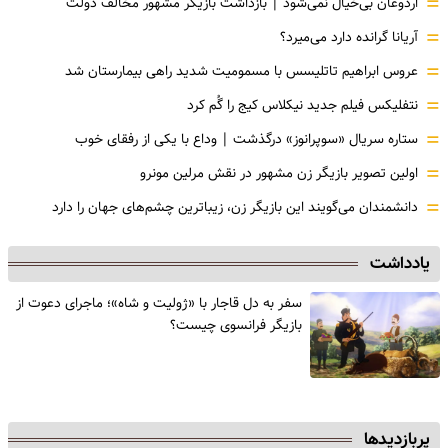
=
اردوغان بی‌خیال نمی‌شود | بازداشت بازیگر مشهور مخالف دولت
=
آریانا گرانده دارد می‌میرد؟
=
عروس ابراهیم تاتلیسس با مسمومیت شدید راهی بیمارستان شد
=
نتفلیکس فیلم جدید نیکلاس کیج را گُم کرد
=
ستاره سریال «سوپرانوز» درگذشت | وداع با یکی از رفقای خوب
=
اولین تصویر بازیگر زن مشهور در نقش مرلین مونرو
=
دانشمندان می‌گویند این بازیگر زن، زیباترین چشم‌های جهان را دارد
یادداشت
سفر به دل قاجار با «ژولیت و شاه»؛ ماجرای دعوت از
‌بازیگر فرانسوی چیست؟
پربازدیدها