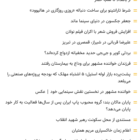
=
=
شرط تارانتینو برای ساخت دنباله «روزی روزگاری در هالیوود»
=
جعفر جکسون در دنیای سینما ماند
=
افزایش فروش شعر با اکران فیلم نولان
=
علیرضا قربانی در شیراز، قمصری در تبریز
=
بردلی کوپر و جی‌جی حدید مخفیانه ازدواج کرده‌اند؟
=
فرزندان خواننده مشهور برای وداع به بیمارستان رفتند
=
پشت‌پرده بازار لوله استیل؛ ۵ اشتباه مهلک که بودجه پروژه‌های صنعتی را
می‌بلعد
=
خواننده مشهور در نخستین نقش سینمایی خود |‌ عکس
=
پایان ماکان بند؛ گروه محبوب پاپ ایران پس از سال‌ها فعالیت به کار خود
پایان می‌دهد؟
=
مستندی از محل سکونت رهبر شهید انقلاب
=
اعلام زمان خاکسپاری مریم همتیان