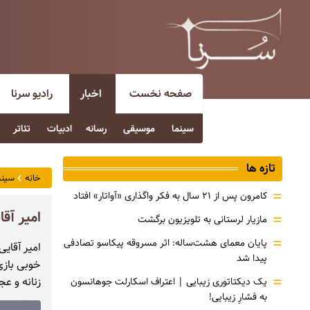
صفحه نخست
اخبار
رادیو سرنا
سینما
موسیقی
رسانه
ادبیات
تئاتر
تازه ها
خانه
سینم
=
کامرون پس از ۲۱ سال به فکر واگذاری «آواتار» افتاد
امیر آقا
=
مازیار لرستانی به تلویزیون برگشت
=
پایان معمای هشت‌ساله: اثر مسروقه پیکاسو تصادفی
امیر آقای
پیدا شد
خوبی بازی
=
زنانه و ع
یک دیکتاتوری زیبایی | اعتراف اسکارلت جوهانسون
به فشارِ زیبایی!