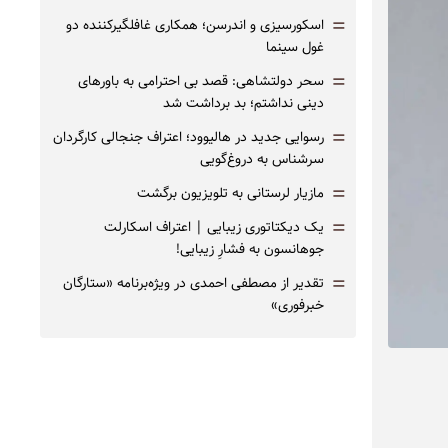
=
اسکورسیزی و اندرسن؛ همکاری غافلگیرکننده دو
غول سینما
=
سحر دولتشاهی: قصد بی احترامی به باورهای
دینی نداشتم؛ بد برداشت شد
=
رسوایی جدید در هالیوود؛ اعتراف جنجالی کارگردان
سرشناس به دروغ‌گویی
=
مازیار لرستانی به تلویزیون برگشت
=
یک دیکتاتوری زیبایی | اعتراف اسکارلت
جوهانسون به فشارِ زیبایی!
=
تقدیر از مصطفی احمدی در ویژه‌برنامه «ستارگان
خبرفوری»