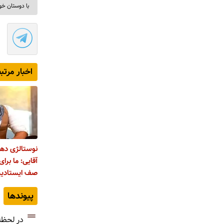
با دوستان خو
اخبار مرتب
نوستالژی ده
آقایی: ما برا
صف ایستادیم
پیوندها
در لحظه