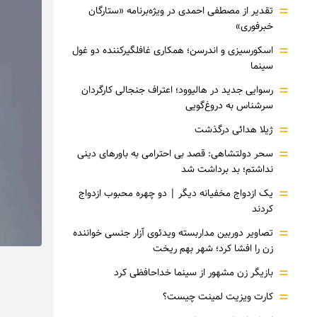
=
تقدیر از مصطفی احمدی در ویژه‌برنامه «ستارگان
خبرفوری»
=
اسکورسیزی و اندرسن؛ همکاری غافلگیرکننده دو غول
سینما
=
رسوایی جدید در هالیوود؛ اعتراف جنجالی کارگردان
سرشناس به دروغ‌گویی
=
ژیلا هدائی درگذشت
=
سحر دولتشاهی: قصد بی احترامی به باورهای دینی
نداشتم؛ بد برداشت شد
=
یک ازدواج مخفیانه دیگر | دو چهره محبوب ازدواج
کردند
=
تصاویر دوربین مداربسته ویدئوی آزار جنسی خواننده
زن را افشا کرد؛ شهر بهم ریخت
=
بازیگر زن مشهور از سینما خداحافظی کرد
=
کارت ویزیت لمینت چیست؟