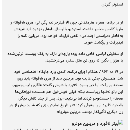
اسکوئر گاردن
او در برنامه همراه هنرمندانی چون الا فیتزجرالد، پگی لی، هری بلافونته و
ماریا کالاس حضور داشت. استودیو با ارسال نامه‌ای تهدید کرد غیبتش
به‌خاطر «مراسمی اجتماعی» نقض قرارداد خواهد بود. مریلین نامه را
نپذیرفت و برگشت خورد.
او سفارش لباسی خاص داده بود؛ پارچه‌ای نازک به رنگ پوست، تزئین‌شده
با هزاران نگین که روی تن مثل ستاره می‌درخشید.
در ۱۹ مه ۱۹۶۲، هنگام اجرای برنامه، کندی وارد جایگاه اختصاصی خود
شد. همسرش جکی غایب بود. مریلین بعد از هری بلافونته باید روی
صحنه می‌رفت اما دیر رسید. لافورد با شوخی گفت: «آقای رئیس‌جمهور،
این بانو نه‌تنها زیباست، بلکه خیلی خوش‌قول هم هست.» نورافکن‌ها
صحنه را جست‌وجو کردند اما بی‌نتیجه بود. پس از چند تلاش دیگر،
بالاخره لافورد او را معرفی کرد: «در تاریخ نمایش، زنی که شاید بیش از هر
زن دیگری تأثیرگذار بوده… مریلین مونرو!»