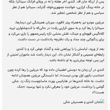
پس از آن‌که جان اف. کندی آخر هفته را نه در ویلای فرانک سیناترا، بلکه
در خانه بینگ کرازبی، خواننده جمهوری‌خواه، گذراند، سیناترا هم از نظر
سیاسی و هم از نظر شخصی تحقیر شد.
مریلین مونرو نیز به‌همراه پیتر لافورد، میزبان همیشگی این دیدارها،
سیناترا را رها کرد و به سوی کرازبی رفت؛ در حالی‌که با کت‌وشلواری تیره،
کلاه‌گیس قهوه‌ای و عینک، نقش منشی تازه‌ رئیس‌جمهور را بازی می‌کرد و
برای رد‌گم‌کنی چند مداد و یک دفترچه یادداشت در دست داشت.
بعد از ورود، لباسش را با پیراهنی بلند و گشاد عوض کرد و با کندی
رابطه‌ای صمیمی و آشکار نشان داد. این دیدار باعث شد ماموران امنیتی از
این پس توجه بیش‌تری به او داشته باشد.
کندی در آن زمان به دوستی اطمینان داده بود که مریلین را رها کرده چون
«مناسب بانوی اول بودن نیست». اما دلبستگی مریلین همچنان ادامه
داشت. به خانه کندی‌ها در هایانیس پورت ماساچوست زنگ زد. جکی
گوشی را برداشت. مریلین خود را معرفی نکرد و تنها پرسید: «جک
هست؟»