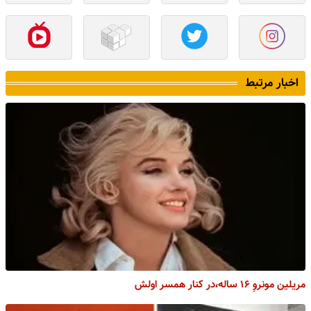
اخبار مرتبط
مریلین مونروِ ۱۶ ساله،در کنار همسر اولش