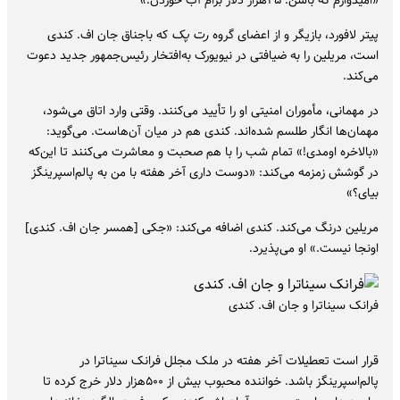
پیتر لافورد، بازیگر و از اعضای گروه
رت پک
که باجناق جان اف. کندی
است، مریلین را به ضیافتی در نیویورک به‌افتخار رئیس‌جمهور جدید دعوت
می‌کند.
در مهمانی، مأموران امنیتی او را تأیید می‌کنند. وقتی وارد اتاق می‌شود،
مهمان‌ها انگار طلسم شده‌اند. کندی هم در میان آن‌هاست. می‌گوید:
«بالاخره اومدی!» تمام شب را با هم صحبت و معاشرت می‌کنند تا این‌که
در گوشش زمزمه می‌کند: «دوست داری آخر هفته با من به پالم‌اسپرینگز
بیای؟»
مریلین درنگ می‌کند. کندی اضافه می‌کند: «جکی [همسر جان اف. کندی]
اونجا نیست.» او می‌پذیرد.
فرانک سیناترا و جان اف. کندی
قرار است تعطیلات آخر هفته در ملک مجلل فرانک سیناترا در
پالم‌اسپرینگز باشد. خواننده محبوب بیش از ۵۰۰هزار دلار خرج کرده تا