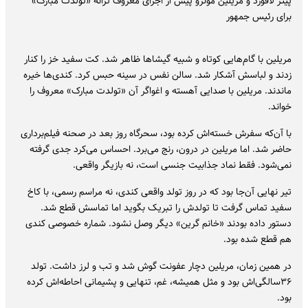
پیتر لافورد و مریلین مونرو پیش از اجرای معروف ترانه «تولدت مبارک»
برای رئیس جمهور
مریلین با گام‌هایی کوتاه و شبیه گیشاها ظاهر شد. کت سفید خز را کنار
زدند و لباسش آشکار شد. سالن نفس در سینه حبس کرد. کندی‌ها خیره
ماندند. مریلین با صدایی آهسته و اغواگر آن «تولدت مبارک» معروف را
خواند.
با آن‌که سفرش خسته‌اش کرده بود، سحرگاه روز بعد در صحنه فیلم‌برداری
حاضر شد. اما مریلین در درون، رنج می‌برد. احساس می‌کرد جدی گرفته
نمی‌شود. فقط نماد جذابیت جنسی است، نه بازیگر واقعی.
تیر نهایی آن‌جا بود که در روز تولد واقعی کندی، نه مراسم رسمی، با کاخ
سفید تماس گرفت تا تولدش را تبریک بگوید اما تماسش قطع شد.
دستور داده بودند «خانم گرین» دیگر وصل نشود. شماره‌ خصوصی کندی
هم قطع شده بود.
در همین زمان، مریلین دچار عفونت گوش شد و تب و لرز داشت. تولد
۳۶سالگی‌اش بود و مثل همیشه، غم، تنهایی و پشیمانی احاطه‌اش کرده
بود.