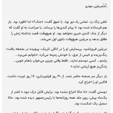
تلفن زنگ زد. تماس راه دور بود. با شوق گفت: «جک؟» اما لافورد بود. باز
هم فرستاده شده بود تا پیام کندی‌ها را برساند. با صراحت به او گفت که
دیگر از جک کندی خبری نخواهد بود. او هیچ‌وقت قصد نداشته زنش را
طلاق بدهد و مریلین هیچ‌وقت بانوی اول نمی‌شد.
مریلین فروپاشید. پرستارش او را در اتاقی تاریک، پیچیده در ملحفه یافت؛
رنگ‌پریده و خیس از عرق. با خودش زمزمه می‌کرد: «خوابم نمی‌بره…
زشتم… کسی دوستم نداره… فقط وقتی چیزی می‌خوان باهام خوبن…
زندگی‌م هیچ ارزشی نداره.»
بار دیگر سر صحنه حاضر نشد. از ۳۰ روز فیلم‌برداری، ۱۷ روز غیبت داشت.
فاکس او را اخراج کرد.
دوستی گفت: «تا حالا اخراج نشده بود. برایش قابل درک نبود.» کمتر از
یک‌ماه پیش، روی جلد همه‌ روزنامه‌ها با رئیس‌جمهور دیده شده بود. حالا
سمبل یک شکست بود.