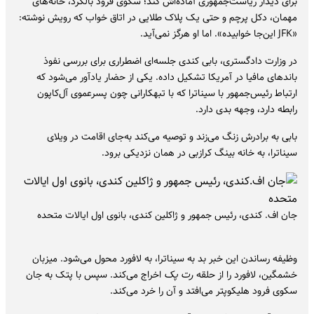
برای دیدار ریاست‌جمهوری آماده‌اش کند؛ سکوی فرود بالگرد، خانه‌های
مهمان، دکل پرچم و حتی یک پلاک طلایی‌ در اتاق خواب که رویش نوشته:
«JFK این‌جا خوابیده». اما او هرگز نمی‌آید.
در وزارت دادگستری، بابی کندی جلسه‌ای اضطراری برای بررسی نفوذ
باندهای مافیا در آمریکا تشکیل داده. یکی از حضار یادآور می‌شود که
ارتباط رئیس‌جمهور با سیناترا که با تبهکارانی چون پسرعموی آل‌کاپون
رابطه دارد، وجهه بدی دارد.
بابی به برادرش زنگ می‌زند و توصیه می‌کند به‌جای اقامت در ویلای
سیناترا، به خانه‌ بینگ کرازبی در همان نزدیکی برود.
جان اف.‌ کندی، رئیس جمهور و ژاکلین کندی، بانوی اول ایالات متحده
وظیفه رساندن این خبر بد به سیناترا، به لافورد محول می‌شود. میزبان
خشمگین، لافورد را از حلقه‌
رت پک
اخراج می‌کند. سپس با پتک به جان
سکوی فرود هلیکوپتر می‌افتد و آن را خرد می‌کند.