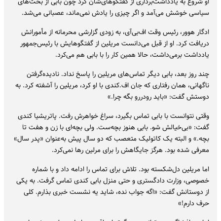
او شروع به یادداشت‌برداری از گفتگوهای‌شان کرد چون بابی از بحث‌های
سیاسی خوشش می‌آمد و اگر چیزی را یادش نمی‌ماند، عصبانی می‌شد.
ادگار هوور، رئیس وقت اف‌بی‌آی، به زودی گزارشی محرمانه از مأمورانش
دریافت کرد. او از قبل می‌دانست مریلین از گفتگوهایش با رئیس‌جمهور
یادداشت برمی‌داشت، حالا همین کار را با بابی هم می‌کرد.
چند روز بعد، بابی دیگر تماس‌های مریلین را پاسخ نداد. نادیده‌گرفتن
ناگهانی، همان رفتاری که جان اف.کندی با او کرد، مریلین را آشفته کرد. به
دوستش گفت: «باید رودررو بگه چرا.»
وقتی نتوانست با بابی تماس بگیرد، سراغ خواهرش رفت. پاتریشیا کندی
گفت: «بی‌خیالش شو. بابی هنوز بچه‌ست. ولی بچه‌ای با زن و هفت تا
بچه.» و البته یک کاتولیک متعصب که دو سال پیش به‌عنوان «پدر سال»
معرفی شده بود. هرگز جایگاهش را برای مرلین رها نمی‌کرد.
اما مریلین دل‌شکسته بود. تلاش برای تماس را ادامه داد و با شماره‌
خصوصی، وزارت دادگستری و حتی منزل بابی کندی تماس گرفت. به یکی
از دوستانش گفت: «اگه جواب نده، شاید یه نشست خبری بذارم. کلی
حرف دارم!»