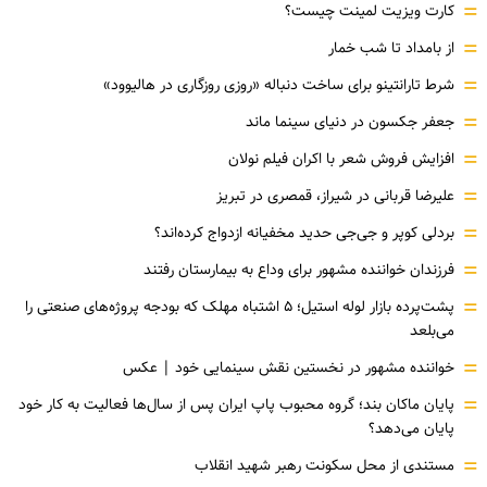
=
کارت ویزیت لمینت چیست؟
=
از بامداد تا شب خمار
=
شرط تارانتینو برای ساخت دنباله «روزی روزگاری در هالیوود»
=
جعفر جکسون در دنیای سینما ماند
=
افزایش فروش شعر با اکران فیلم نولان
=
علیرضا قربانی در شیراز، قمصری در تبریز
=
بردلی کوپر و جی‌جی حدید مخفیانه ازدواج کرده‌اند؟
=
فرزندان خواننده مشهور برای وداع به بیمارستان رفتند
=
پشت‌پرده بازار لوله استیل؛ ۵ اشتباه مهلک که بودجه پروژه‌های صنعتی را
می‌بلعد
=
خواننده مشهور در نخستین نقش سینمایی خود |‌ عکس
=
پایان ماکان بند؛ گروه محبوب پاپ ایران پس از سال‌ها فعالیت به کار خود
پایان می‌دهد؟
=
مستندی از محل سکونت رهبر شهید انقلاب