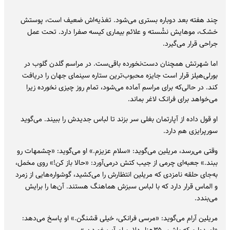
چند هفته بعد دوباره بستری می‌شود. تغذیه‌اش ضعیف است، پوستش
خشک، موهایش نشُسته و علائم بیماری کیسه‌ صفرا دارد. تحت عمل
جراحی قرار می‌گیرد.
اما شهرتش همچنان دست‌نخورده باقی‌ست. در مراسم گلدن گلوب در
بورلی‌هیلز قرار است جایزه محبوب‌ترین ستاره سینمای جهان را دریافت
کند. در حالی‌که برای مراسم آماده می‌شود، تمام روز چیزی نخورده زیرا
می‌خواهد برای فرانک لاغر بماند.
او قول داده از آپارتمان بغلی سر بزند تا لباس جدیدش را ببیند. می‌گوید
سورپرایزی هم دارد.
وقتی می‌رسد، مریلین می‌گوید: «سلام عزیزم.» او می‌گوید: «چشمهات رو
ببند.» جعبه‌ای چرمی از جیب کتش درمی‌آورد: «حالا باز کن!» روی مخمل،
به‌جای حلقه‌ نامزدی که مریلین انتظارش را می‌کشید، گوشواره‌هایی از زمرد
و الماس قرار دارد که با لباس سبزش هماهنگ هستند. آن‌ها را برایش
می‌بندد.
مریلین آرام می‌گوید: «مرسی فرانکی، خیلی قشنگن.» او پاسخ می‌دهد:
«امیدوارم که باشن. ۳۵هزار دلار برام آب خوردن.»