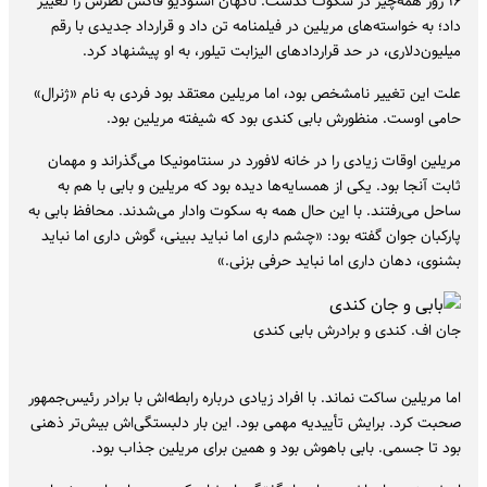
۱۶ روز همه‌چیز در سکوت گذشت. ناگهان استودیو فاکس نظرش را تغییر
داد؛ به خواسته‌های مریلین در فیلمنامه تن داد و قرارداد جدیدی با رقم
میلیون‌دلاری، در حد قراردادهای الیزابت تیلور، به او پیشنهاد کرد.
علت این تغییر نامشخص بود، اما مریلین معتقد بود فردی به نام «ژنرال»
حامی اوست. منظورش بابی کندی بود که شیفته‌ مریلین بود.
مریلین اوقات زیادی را در خانه‌ لافورد در سنتامونیکا می‌گذراند و مهمان
ثابت آنجا بود. یکی از همسایه‌ها دیده بود که مریلین و بابی با هم به
ساحل می‌رفتند. با این حال همه به سکوت وادار می‌شدند. محافظ بابی به
پارکبان جوان گفته بود: «چشم داری اما نباید ببینی، گوش داری اما نباید
بشنوی، دهان داری اما نباید حرفی بزنی.»
جان اف. کندی و برادرش بابی کندی
اما مریلین ساکت نماند. با افراد زیادی درباره‌ رابطه‌اش با برادر رئیس‌جمهور
صحبت کرد. برایش تأییدیه‌ مهمی بود. این بار دلبستگی‌اش بیش‌تر ذهنی
بود تا جسمی. بابی باهوش بود و همین برای مریلین جذاب بود.