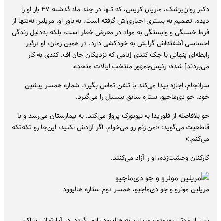
دکتر روان‌پزشک، ماریان کریس، که تنها در چند ماه گذشته ۴۷ بار او را
دیده، تصمیم به بستری اجباری‌اش گرفته است. به باور او، مریلین نه‌تنها از
فرط خستگی و وابستگی به مواد در معرض خطر است، بلکه به‌دلیل زندگی
احساسی آشفته‌اش گرایش به خودکشی دارد. در همین زمان، او درگیر
رابطه‌ای پنهانی با جک کندی [نامی که نزدیکان جان‌ اف. کندی به کار
می‌بردند] شده؛ رئیس‌جمهور منتخب ایالات متحده.
سرانجام، اجازه پیدا می‌کند با تلفن تماس بگیرد. شماره همسر پیشین
خود، جو دی‌ماجیو، ستاره سابق بیسبال را می‌گیرد.
جو بلافاصله از فلوریدا به نیویورک پرواز می‌کند. به بیمارستان می‌رسد و با
قاطعیت می‌گوید: «من زنم رو می‌خوام. اگر آزادش نکنید، این‌جا رو تکه‌تکه
می‌کنم.»
کارکنان وحشت‌زده، او را آزاد می‌کنند.
مریلین مونرو و جو دی‌ماجیو، همسر دوم ستاره هالیوود
پس از مدتی بهبودی، مریلین به هالیوود بازمی‌گردد. در آپارتمانی ساکن