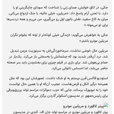
جکی، در اتاق خوابش، صدای زنی را شناخت که سودای جایگزینی او را
دارد. با لحنی آرام پاسخ داد: «مریلین، خیلی عالیه، با جک ازدواج می‌کنی.
میای به کاخ سفید، نقش بانوی اول رو می‌گیری، من می‌رم و همه دردسرها
برای تو می‌مونه.»
جکی به خواهرش می‌گوید: «زندگی خیلی کوتاه‌تر از اونه که بخوام نگران
مریلین مونرو باشم.»
مریلین حال خوشی نداشت. سرماخوردگی‌اش به سینوزیت مزمن تبدیل
شد. درد آن‌قدر شدید بود که چشمانش را به‌سختی باز می‌کرد. یک‌بار در
حمام بی‌هوش شد. برای بازی در فیلم
چیزی برای بخشیدن
باید سر صحنه
حاضر می‌شد، اما احساس ناتوانی می‌کرد.
استودیو
فاکس قرن بیستم
به او شک داشت. تصورشان این بود که مثل
همیشه درگیر الکل و قرص‌هاست. عجیب آن‌که او با همین حال توانست
خود را به نیویورک برساند، جایی که حزب دموکرات مراسم تولد پرزرق‌وبرقی
برای رئیس‌جمهور در
مدیسون اسکوئر گاردن
برگزار می‌کرد.
پیتر لافورد و مریلین مونرو در مراسم تولد جان اف. کندی در مدیسون