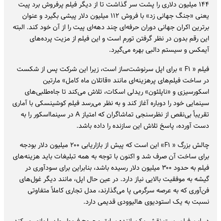
۱۴۴ میلیون دلاری را پشت سر گذاشت تا از دیگر فیلم پرفروش برد پیت
یعنی «جنگ جهانی زد» با فروش ۱۱۲ میلیون دلار پیشی بگیرد و عنوان
برترین اکران جهانی دوران حرفه‌ای چند دهه‌ای پیت را از آن خود کند. البته
این رقم بدون در نظر گرفتن تورم است و این فیلم از مزیت پرده‌های
آیمکس و سیستم دالبی بهره می‌گیرد.
فیلم « F۱ » برای اپل سرنوشت‌ساز است، زیرا این شرکت پس از شکست
در ساخت فیلم‌های پرهزینه‌ای مانند «قاتلان ماه کامل» مارتین
اسکورسیزی و «ناپلئون» ریدلی اسکات، تلاش می‌کند تا جاه‌طلبی‌های
سینمایی خود را دوباره آغاز کند و به نظر می‌رسد فیلم کوشینسکی با آماری
تقریباً بی‌نقص از نظرسنجی‌ تماشاگران که امتیاز A در سینمااسکور را به
دست آورده، پاسخ تلاش این سازنده را داده باشد.
چالش بزرگ « F۱» این است که پیش از بازاریابی ۲۰۰ میلیون دلار بودجه
برای ساخت آن صرف شد و اکنون با توجه به همه تبلیغات باید هزینه‌های
فیلم به حدود ۳۰۰ میلیون دلار رسیده باشد، بنابراین برای سودآوری در
گیشه به موفقیت بالایی نیاز دارد. در عین حال اپل، مانند دیگر غول‌های
فن‌آوری که به عرصه سرگرمی پا می‌گذارند، مدل تجاری کاملاً متفاوتی
نسبت به یک استودیوی هالیوودی قدیمی دارد.
در این فیلم، پیت نقش یک راننده سابق مجروح فرمول وان را بازی می‌کند