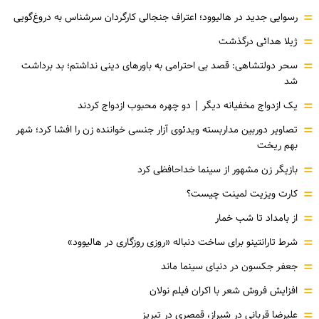
=
رسوایی جدید در هالیوود؛ اعتراف جنجالی کارگردان سرشناس به دروغ‌گویی
=
ژیلا هدائی درگذشت
=
سحر دولتشاهی: قصد بی احترامی به باورهای دینی نداشتم؛ بد برداشت
شد
=
یک ازدواج مخفیانه دیگر | دو چهره محبوب ازدواج کردند
=
تصاویر دوربین مداربسته ویدئوی آزار جنسی خواننده زن را افشا کرد؛ شهر
بهم ریخت
=
بازیگر زن مشهور از سینما خداحافظی کرد
=
کارت ویزیت لمینت چیست؟
=
از بامداد تا شب خمار
=
شرط تارانتینو برای ساخت دنباله «روزی روزگاری در هالیوود»
=
جعفر جکسون در دنیای سینما ماند
=
افزایش فروش شعر با اکران فیلم نولان
=
علیرضا قربانی در شیراز، قمصری در تبریز