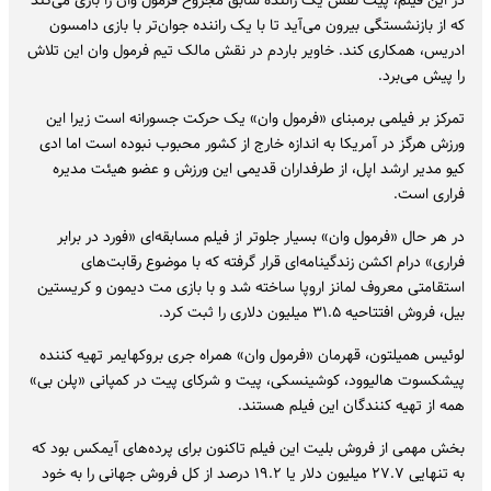
که از بازنشستگی بیرون می‌آید تا با یک راننده جوان‌تر با بازی دامسون
ادریس، همکاری کند. خاویر باردم در نقش مالک تیم فرمول وان این تلاش
را پیش می‌برد.
تمرکز بر فیلمی برمبنای «فرمول وان» یک حرکت جسورانه است زیرا این
ورزش هرگز در آمریکا به اندازه خارج از کشور محبوب نبوده است اما ادی
کیو مدیر ارشد اپل، از طرفداران قدیمی این ورزش و عضو هیئت مدیره
فراری است.
در هر حال «فرمول وان» بسیار جلوتر از فیلم مسابقه‌ای «فورد در برابر
فراری» درام اکشن زندگینامه‌ای قرار گرفته که با موضوع رقابت‌های
استقامتی معروف لمانز اروپا ساخته شد و با بازی مت دیمون و کریستین
بیل، فروش افتتاحیه ۳۱.۵ میلیون دلاری را ثبت کرد.
لوئیس همیلتون، قهرمان «فرمول وان» همراه جری بروکهایمر تهیه کننده
پیشکسوت هالیوود، کوشینسکی، پیت و شرکای پیت در کمپانی «پلن بی»
همه از تهیه کنندگان این فیلم هستند.
بخش مهمی از فروش بلیت این فیلم تاکنون برای پرده‌های آیمکس بود که
به تنهایی ۲۷.۷ میلیون دلار یا ۱۹.۲ درصد از کل فروش جهانی را به خود