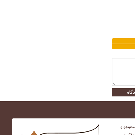
گاه
‌و‌جو و
ه کتب،