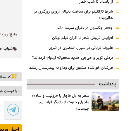
=
از بامداد تا شب خمار
=
شرط تارانتینو برای ساخت دنباله «روزی روزگاری در
هالیوود»
=
جعفر جکسون در دنیای سینما ماند
منبع:
روزیات
=
افزایش فروش شعر با اکران فیلم نولان
=
علیرضا قربانی در شیراز، قمصری در تبریز
شهاب ح
=
بردلی کوپر و جی‌جی حدید مخفیانه ازدواج کرده‌اند؟
=
فرزندان خواننده مشهور برای وداع به بیمارستان رفتند
کد مطلب: ۰
یادداشت
با دوستان خو
سفر به دل قاجار با «ژولیت و شاه»؛
ماجرای دعوت از ‌بازیگر فرانسوی
چیست؟
اخبار مرتب