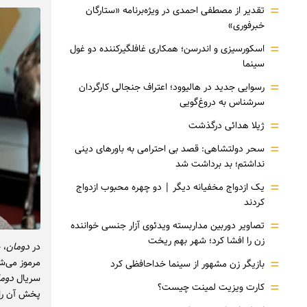
=
تقدیر از مصطفی احمدی در ویژه‌برنامه «ستارگان
خبرفوری»
=
اسکورسیزی و اندرسن؛ همکاری غافلگیرکننده دو غول
سینما
=
رسوایی جدید در هالیوود؛ اعتراف جنجالی کارگردان
سرشناس به دروغ‌گویی
=
ژیلا هدائی درگذشت
=
سحر دولتشاهی: قصد بی احترامی به باورهای دینی
نداشتم؛ بد برداشت شد
=
یک ازدواج مخفیانه دیگر | دو چهره محبوب ازدواج
کردند
=
تصاویر دوربین مداربسته ویدئوی آزار جنسی خواننده
زن را افشا کرد؛ شهر بهم ریخت
در
دومان
، 
=
مرموز می‌ش
بازیگر زن مشهور از سینما خداحافظی کرد
سریال
دوم
=
کارت ویزیت لمینت چیست؟
پخش آن را