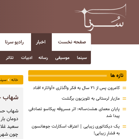
صفحه نخست
اخبار
رادیو سرنا
سینما
موسیقی
رسانه
ادبیات
تئاتر
تازه ها
خانه
سینم
=
کامرون پس از ۲۱ سال به فکر واگذاری «آواتار» افتاد
شهاب حس
=
مازیار لرستانی به تلویزیون برگشت
=
پایان معمای هشت‌ساله: اثر مسروقه پیکاسو تصادفی
شهاب حسین
پیدا شد
دومان بار
=
سعید غلام
یک دیکتاتوری زیبایی | اعتراف اسکارلت جوهانسون
به فشارِ زیبایی!
چون شهرزا