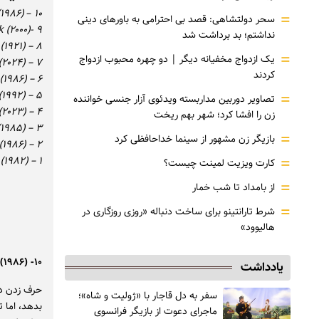
(۱۹۸۶)
–
۱۰
=
سحر دولتشاهی: قصد بی احترامی به باورهای دینی
۹ -Little Otik (۲۰۰۰)
نداشتم؛ بد برداشت شد
۸ – The Phantom Carriage (۱۹۲۱)
=
یک ازدواج مخفیانه دیگر | دو چهره محبوب ازدواج
۷ – The Substance (۲۰۲۴)
کردند
۶ – Aliens (۱۹۸۶)
۵ – Bram Stoker’s Dracula (۱۹۹۲)
=
تصاویر دوربین مداربسته ویدئوی آزار جنسی خواننده
۴ – Godzilla Minus One (۲۰۲۳)
زن را افشا کرد؛ شهر بهم ریخت
۳ – Day of the Dead (۱۹۸۵)
=
بازیگر زن مشهور از سینما خداحافظی کرد
۲ – Little Shop of Horrors (۱۹۸۶)
=
۱ – The Thing (۱۹۸۲)
کارت ویزیت لمینت چیست؟
=
از بامداد تا شب خمار
=
شرط تارانتینو برای ساخت دنباله «روزی روزگاری در
هالیوود»
۱۰- The Fly (۱۹۸۶)
یادداشت
سفر به دل قاجار با «ژولیت و شاه»؛
بدهد، اما 
ماجرای دعوت از ‌بازیگر فرانسوی