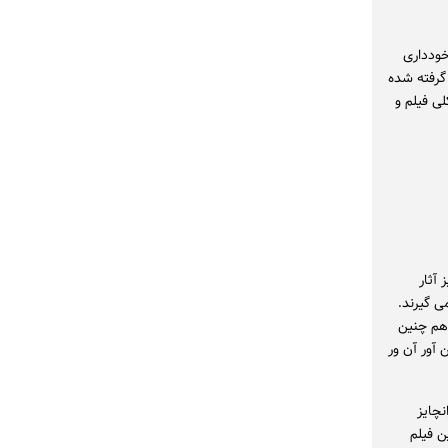
خودداری
گرفته شده
لی فیلم و
 آثار
ی گیرند.
 هم چنین
 آور آن ور
نچایز
ن فیلم