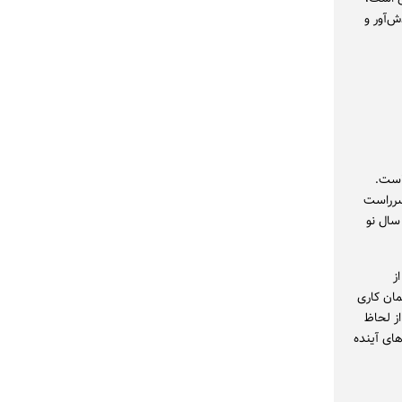
ش‌آور و
است.
سرراست
سال نو
ز
مان کاری
از لحاظ
های آینده