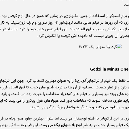
ت.
ی برام استوکر از استفاده از چنین تکنولوژی در زمانی که هنوز در حال اوج گرفتن بود 
ژی که آن روزها در فیلم هایی مانند
ترمیناتور ۲: روز داوری
و
پارک ژوراسیک
به کار 
 از نظر تکنیکی بسیار خارق العاده بود. این فیلم نقص های خود را دارد اما ساختار ک
 بصری آن چیزی نیست که نادیده اش گرفت یا انکارش کرد.
قط یک فیلم از فرانچایز
گودزیلا
را به عنوان بهترین انتخاب کرد، چون این فرنچایز
ارد و از نظر کیفیت، بسیاری از آن ها در درجه فیلم های خوب تا فوق العاده قرار م
وه های ویژه نیز بسیاری از فیلم های
گودزیلا
مخاطب را حیرت زده می کنند، و باید
باید طوری ساخته شوند که مخاطب باور کند هیولاهای غول پیکری را می بیند که این
رها را نابود می کنند و با دیگر هیولاهای بزرگ درگیر می شوند.
ری در این فرانچایز به فیلم اورجینال می رسد اما عنوان بهترین جلوه های ویژه در فرا
یک فیلم بسیار جدیدتر به نام
گودزیلا منهای یک
می رسد. این فیلم به سادگی بهتری