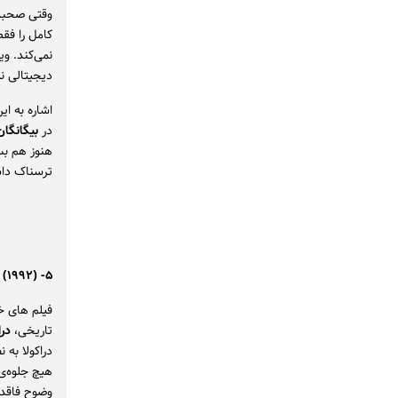
وقتی صحبت 
کامل را فق
نمی‌کند. وی
دیجیتالی نیز انجام داد و Aliens یکی 
اشاره به ای
در
بیگانگا
هنوز هم بس
ترسناک داس
۵- Bram Stoker’s Dracula (۱۹۹۲)
فیلم های خو
تاریخی،
درا
دراکولا به
هیچ جلوه‌ی
وضوح فاقد 