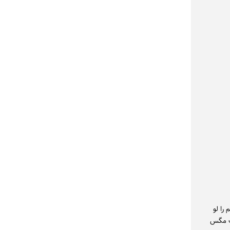
فیلم را لو
یک مگس