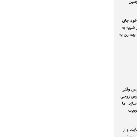
چنین
 خود جای
شبیه به
بهم زن به
خصوص وقتی
ه‌ی زوجی
ازد. اما
عجیب
یند و از
ی است،