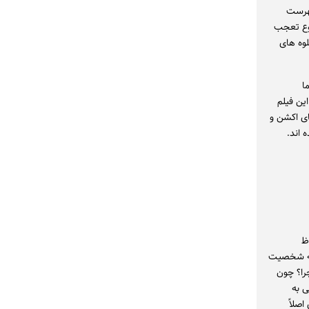
فهرست
ضوع تعجب
لوه های
ا
ین فیلم
ای اکشن و
 اند.
ظ
به شخصیت
را؟ چون
ی به
صلاً