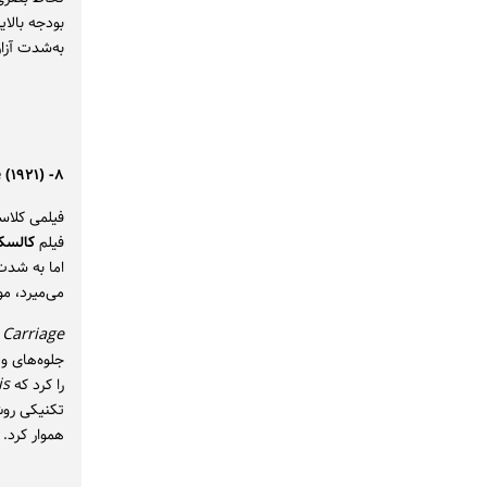
بودجه بالای
به‌شدت آزار
۸- The Phantom Carriage (۱۹۲۱)
فیلمی کلاس
فیلم
کالسک
اما به شدت
می‌میرد، مو
Carriage
جلوه‌های و
را کرد که
is
تکنیکی روش 
هموار کرد.