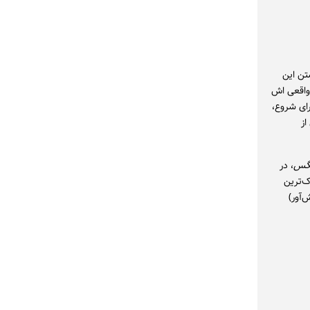
زمان نوشتن این
واقعی اش
رای شروع،
از
گس
، در
ک‌ترین
‌آور)