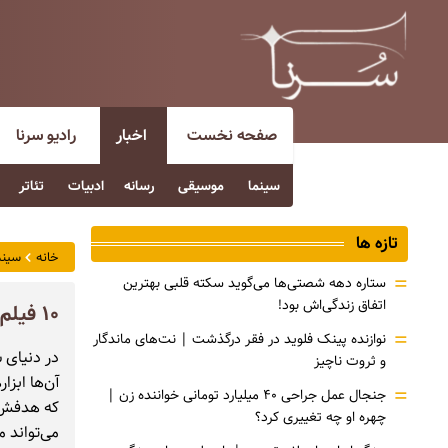
صفحه نخست
اخبار
رادیو سرنا
سینما
موسیقی
رسانه
ادبیات
تئاتر
تازه ها
خانه
سینم
=
ستاره دهه شصتی‌ها می‌گوید سکته قلبی بهترین
اتفاق زندگی‌اش بود!
۱۰ فیلم ترسناک با بهترین و باورپذیرترین جلوه‌های ویژه
=
نوازنده پینک فلوید در فقر درگذشت | نت‌های ماندگار
در دنیای 
و ثروت ناچیز
آن‌ها ابز
=
جنجال عمل جراحی ۴۰ میلیارد تومانی خواننده زن |
که هدفش 
چهره او چه تغییری کرد؟
می‌تواند 