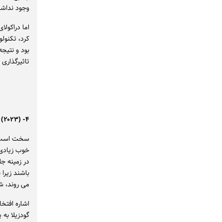
وجود نداش
اما دراکولا
کرد، تکنولو
بود و نتیجه
تاثیرگذاری
۴- Godzilla Minus One (۲۰۲۳)
سخت است ف
خوب زیادی د
در زمینه جل
باشند زیرا 
می روند، شه
اشاره افتخا
گودزیلا به 