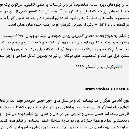
از جلوه‌های ویژه است، مخصوصاً در ژانر ترسناک یا علمی-تخیلی، می‌توان یک 
ط با فیلم‌هایی پر کرد که استن وینستون در آن‌ها نقش داشته—و کسی از این مو
نستون با جلوه های عملی کارهای فوق العاده ای انجام داد و بعدها همین کار را با ج
از بهترین کارهای او در زمینه جلوه های عملی است.
ن فیلم، به هیچ‌وجه به معنای کم‌ارزش بودن جلوه‌های فیلم اورجینال
Alien
نیست، ام
ن
جلوه های ویژه بیشتری دارم و از همه مهم تر اینکه هم کیفیت داریم و هم کمیت. ا
یار سرگرم کننده و یک بلاک باستر تهوع آور است که خیلی زود مخاطبش را در دنی
تان غرق می کند و شخصیت های بیگانه آن نیز به بهترین شکل طراحی و اجرا شده
ن آشامی هرگز از مد نیفتاده اند و در سال های اخیر خیلی خبرساز بوده اند. از لحا
کولای برام استوکر
فیلمی است که برداشتی مدرن از نظر خونریزی و کشتار نسبت 
 نظر می رسد. اما حسی سنتی و قدیمی نیز در حال و هوای این فیلم دیده می شود، چ
 دیجیتالی ندارد و همه چیز «درون دوربین» ساخته شده. بسیاری از فیلم های قدیم
جلوه های ویژه کامپیوتری هستند، زیرا پیش از یک دوره زمانی خاص، این تکنولوژی ا