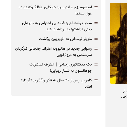
=
اسکورسیزی و اندرسن؛ همکاری غافلگیرکننده دو
غول سینما
=
سحر دولتشاهی: قصد بی احترامی به باورهای
دینی نداشتم؛ بد برداشت شد
=
مازیار لرستانی به تلویزیون برگشت
=
رسوایی جدید در هالیوود؛ اعتراف جنجالی کارگردان
سرشناس به دروغ‌گویی
=
یک دیکتاتوری زیبایی | اعتراف اسکارلت
جوهانسون به فشارِ زیبایی!
=
کامرون پس از ۲۱ سال به فکر واگذاری «آواتار»
افتاد
 با برخی از
ه با