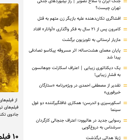
=
جنگ ایران با سلاح تصویر | راز بیلبوردهای جنگی
تهران چیست؟
=
افشاگری‌ تکان‌دهنده علیه بازیگر زن متهم به قتل
=
کامرون پس از ۲۱ سال به فکر واگذاری «آواتار» افتاد
=
مازیار لرستانی به تلویزیون برگشت
=
پایان معمای هشت‌ساله: اثر مسروقه پیکاسو تصادفی
پیدا شد
=
یک دیکتاتوری زیبایی | اعتراف اسکارلت جوهانسون
به فشارِ زیبایی!
=
تقدیر از مصطفی احمدی در ویژه‌برنامه «ستارگان
خبرفوری»
=
اسکورسیزی و اندرسن؛ همکاری غافلگیرکننده دو غول
فیلم‌های ت
سینما
جادوی تکنیک
=
رسوایی جدید در هالیوود؛ اعتراف جنجالی کارگردان
سرشناس به دروغ‌گویی
۱۰ فیلم برتر ژانر وحشت از نظر جلوه‌های ویژه
=
ژیلا هدائی درگذشت