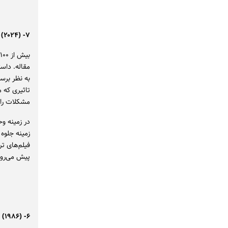
۷- The Substance (۲۰۲۴)
مقاله. داس
به نظر برس
تاثیری که 
مشکلات را 
در زمینه و
زمینه جلوه 
فیلم‌های ت
پیش می‌رود
۶- Aliens (۱۹۸۶)