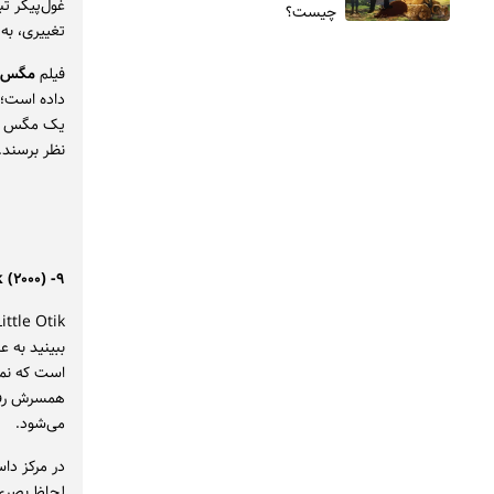
غول‌پیکر تب
چیست؟
تغییری، به 
فیلم
مگس
داده است؛ 
یک مگس می‌
نظر برسند. 
۹- Little Otik (۲۰۰۰)
ببینید به 
است که نمی
همسرش رفته
می‌شود.
در مرکز دا
لحاظ بصری 