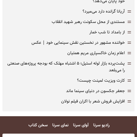
خود پایان می‌دهد؟
=
آریانا گرانده دارد می‌میرد؟
=
مستندی از محل سکونت رهبر شهید انقلاب
=
از بامداد تا شب خمار
=
خواننده مشهور در نخستین نقش سینمایی خود |‌ عکس
=
اعلام زمان خاکسپاری مریم همتیان
=
پشت‌پرده بازار لوله استیل؛ ۵ اشتباه مهلک که بودجه پروژه‌های صنعتی
را می‌بلعد
=
کارت ویزیت لمینت چیست؟
=
جعفر جکسون در دنیای سینما ماند
=
افزایش فروش شعر با اکران فیلم نولان
رادیو سرنا
آوای سرنا
نمای سرنا
سخن کتاب