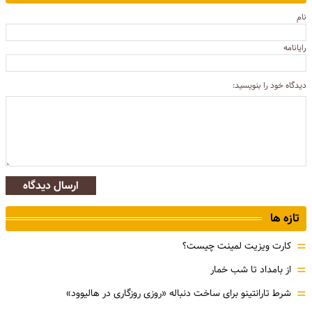
نام
رایانامه
دیدگاه خود را بنویسید:
ارسال دیدگاه
تازه ها
=
کارت ویزیت لمینت چیست؟
=
از بامداد تا شب خمار
=
شرط تارانتینو برای ساخت دنباله «روزی روزگاری در هالیوود»