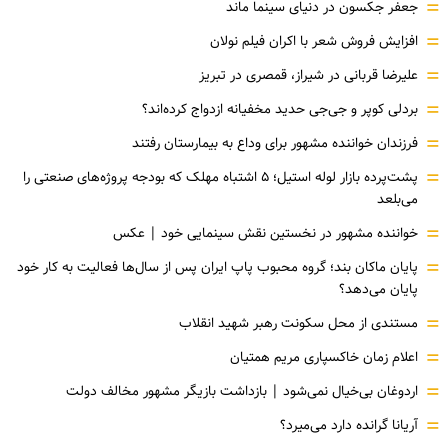
=
جعفر جکسون در دنیای سینما ماند
=
افزایش فروش شعر با اکران فیلم نولان
=
علیرضا قربانی در شیراز، قمصری در تبریز
=
بردلی کوپر و جی‌جی حدید مخفیانه ازدواج کرده‌اند؟
=
فرزندان خواننده مشهور برای وداع به بیمارستان رفتند
=
پشت‌پرده بازار لوله استیل؛ ۵ اشتباه مهلک که بودجه پروژه‌های صنعتی را
می‌بلعد
=
خواننده مشهور در نخستین نقش سینمایی خود |‌ عکس
=
پایان ماکان بند؛ گروه محبوب پاپ ایران پس از سال‌ها فعالیت به کار خود
پایان می‌دهد؟
=
مستندی از محل سکونت رهبر شهید انقلاب
=
اعلام زمان خاکسپاری مریم همتیان
=
اردوغان بی‌خیال نمی‌شود | بازداشت بازیگر مشهور مخالف دولت
=
آریانا گرانده دارد می‌میرد؟