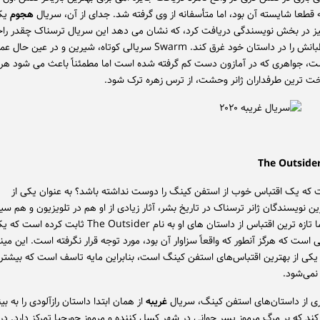
 قطعا شایسته آن بود، اما متأسفانه از وی گرفته شد. جدای از آن، سریال
هجوم
یک
یز در بخش نویسندگی دریافت کرد، که نشان می دهد این سریال ترسناک چقدر ر
تواند مخاطبانش را در داستان خود غرق کند. Swarm سریالی کوتاه، شیرین و در عین حال ع
، جواهری که در آمازون دست کم گرفته شده است اما مطمئناً باعث می شود هر
ترین طرفداران ژانر وحشت، از ترس زهره ترک شود.
 یک اقتباس خوب از استفن کینگ را دوست نداشته باشد؟ به عنوان یکی از
رین نویسندگان ژانر ترسناک در تاریخ بشر، آثار زیادی از او هم در تلویزیون و هم سی
شده اند، اما تازه ترین اقتباس از داستان های او به نام The Outsider 
 است که هرگز آنطور که واقعاً سزاوار آن بود، مورد توجه قرار نگرفته است. این می
ی از بهترین اقتباس‌های استفن کینگ است، بنابراین مایه تاسف است که بیشتر 
می‌شود.
ری از داستان‌های استفن کینگ، سریال
غریبه
از همان ابتدا داستان رازآلودی را به بی
ند که بر مرگ مرموز پسر جوانی در شهر کسل کننده و مرموز جورجیا تمرکز دارد. در