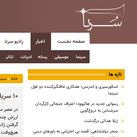
صفحه نخست
اخبار
رادیو سرنا
سینما
موسیقی
رسانه
ادبیات
تئاتر
تازه ها
خانه
سینم
=
اسکورسیزی و اندرسن؛ همکاری غافلگیرکننده دو غول
سینما
۱۰ سریال ترسناک برتر دهه ۲۰۲۰
=
رسوایی جدید در هالیوود؛ اعتراف جنجالی کارگردان
در عصر سر
سرشناس به دروغ‌گویی
ارزش چندا
=
ژیلا هدائی درگذشت
گرفتن ژانر
=
سحر دولتشاهی: قصد بی احترامی به باورهای دینی
هیچ‌وقت بر