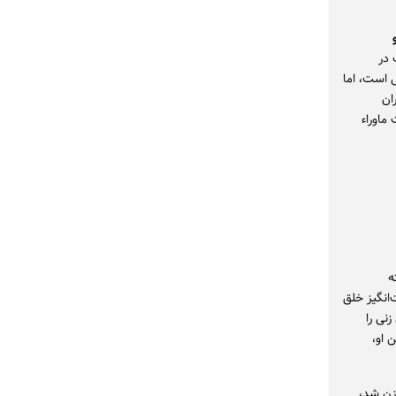
 در
 است، اما
ان
ماوراء
ه
فت‌انگیز خلق
نی را
 او،
زن شد،