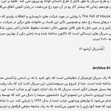
و طرح سریال به طور کامل از طرح داستان کوتاه پو پیروی نمی کند. علاوه بر این، آ
نوزدهم، زمانی که بیشتر آثار پو در آن دوره رخ می‌دهند، در زمان کنونی اتفاق می‌اف
The Fall of House of Usher با روایتی در مورد شرکت های داروسازی و اتفاقات پلیدی ک
های بسته رخ دهد و همچنین تأثیر این فساد بر خانواده های درگیر در شرکت، 
آمیز و در عین حال به طرز قابل توجهی تکان دهنده،
سقوط خاندان آشر
بدون شک 
ی سریال های ترسناکی است که تاکنون ساخته شده و به راحتی یکی از بهترین سری
است.
Archive 81 یک سریال اورجینال از نتفلیکس است که، باور کنید یا نه، بر اساس پادکستی مت
ل ۲۰۱۶ ساخته شده است. جدا از شروع بی سروصدایش، این سریال ثابت کرد که یک روا
بیعه بسیار هیجان انگیز است، سریال که به یک اندازه دلهره آور و جذاب است. این 
 اپیزودی داستان دن (ممودو آتی)، دانشجوی سینما را دنبال می کند که توسط
بی‌نام استخدام می‌شود تا نوارهای ویدئویی خراب شده از سال ۱۹۹۴ را بازیاب
ود که همه آنها رازی را به تصویر می‌کشند که به یک جامعه مخفی فرقه‌وار و ناپد