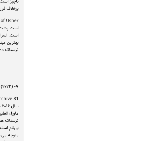
ناچیز است، 
برخلاف قرن 
است پشت در
است. اسرار
بهترین مین
ترسناک دهه ۲۰۲۰ 
۷- Archive 81 (۲۰۲۲)
سا
ماوراء الط
ترسناک هشت
متوجه می‌ش