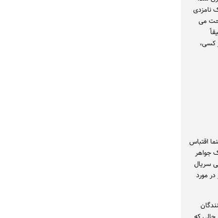
 نامزدی
احت می
میقاً
 کسی،
نما اقتباس
ثابت کرده است که یک جواهر
نی سریال
در مورد
نندگان
 حالی که