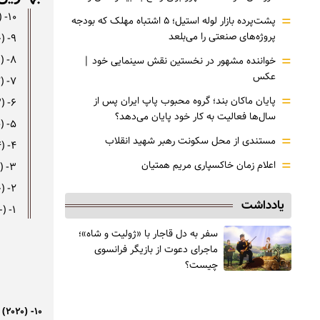
۱۰- The Haunting of Bly Manor (۲۰۲۰)
=
پشت‌پرده بازار لوله استیل؛ ۵ اشتباه مهلک که بودجه
پروژه‌های صنعتی را می‌بلعد
۹- All of Us Are Dead (۲۰۲۲–)
=
۸- The Fall of the House of Usher (۲۰۲۳)
خواننده مشهور در نخستین نقش سینمایی خود |‌
عکس
۷- Archive 81 (۲۰۲۲)
=
پایان ماکان بند؛ گروه محبوب پاپ ایران پس از
۶- Swarm (۲۰۲۳)
سال‌ها فعالیت به کار خود پایان می‌دهد؟
۵- The Outsider (۲۰۲۰)
=
مستندی از محل سکونت رهبر شهید انقلاب
۴- Chucky (۲۰۲۱–۲۰۲۴)
=
اعلام زمان خاکسپاری مریم همتیان
۳- Squid Game (۲۰۲۱–۲۰۲۵)
۲- The Last of Us (۲۰۲۳–)
یادداشت
۱- From (۲۰۲۲–)
سفر به دل قاجار با «ژولیت و شاه»؛
ماجرای دعوت از ‌بازیگر فرانسوی
چیست؟
۱۰- The Haunting of Bly Manor (۲۰۲۰)