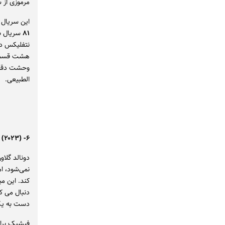
مرموزی از
این سریال 
۸۱
سریال بی
نتفلیکس دی
هشت قسمتی 
وحشت دقیقاً
الطبیعی.
۶- Swarm (۲۰۲۳)
دونالد گلاو
کند. این می
دنبال می ک
دست به یک
فیشبک برای