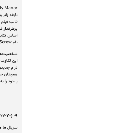
نابغه ژانر 
قالب فیلم 
اساس کتابی
نام The Turning of the Screw اثر هنری جیمز ساخته شده است.
شخصیت‌های 
این تفاوت ا
درام جدیدی
همچنان حال
و خود را ب
۹- All of Us Are Dead (۲۰۲۲–)
سریال
ما ه