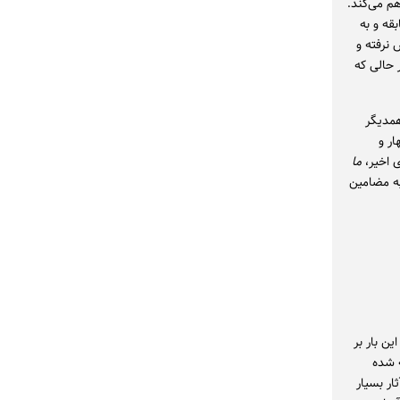
هم می‌کند.
قه و به
نرفته و
حالی که
همدیگر
ار و
 اخیر،
ما
به مضامین
ن بار بر
 شده
ار بسیار