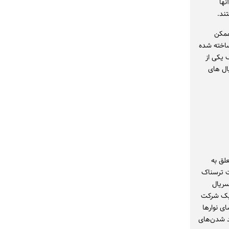
نها
تند.
ه ممکن
ساخته شده
یکی از
ال های
علق به
یت ترسناک
سریال
 یک شرکت
ی کند. دن با تماشای نوارها
ید شدن‌های