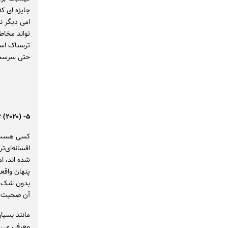
جایزه ای که
امی دیگر ن
ترسناک است
حتی سرسخت 
۵- The Outsider (۲۰۲۰)
کسی هست که
افسانه‌ای‌ت
پنهان واقعی
بدون شک یک
آن صحبت ن
مانند بسیا
معرفی می ک