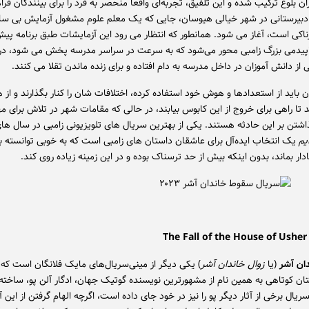
ان بلوغ ترکیب شده و این تلفیق، تجربه‌ای واقعاً منحصر به فرد را برای بینندگان فرا
دبیرستانی در شهر خیالی هیوسان، جایی که یک معلم علوم مشغول آزمایش بی ساب
ی است، آغاز می شود. همانطور که انتظار می رود این آزمایشات طبق برنامه پیش 
یدمی بزرگ زامبی محور می‌شود که به سرعت در سراسر مدرسه پخش می شود، در 
از دانش آموزان در داخل مدرسه به دام افتاده و برای زنده ماندن تقلا می کنند.
 باید از استعدادها و هوش خود استفاده کرده، اختلافات شان را کنار بگذارند و از 
تا راهی برای خروج از این کابوس بیابند، در حالی که مقامات شهر در تلاش برای مه
تن بر این حادثه هستند. یکی از بهترین سریال های تلویزیونی زامبی در سال های
یم
یک انتخاب ایده‌آل برای عاشقان داستان های زامبی است که به خوبی توانسته 
ار بماند، بدون اینکه بیش از حد ترسناک بوده و در این زمینه زیاده روی کند.
ان آشر
(یا
زوال خاندان آشر
) یکی دیگر از مینی‌سریال‌های مایک فلانگان است که ای
ن کوتاهی به همین نام از مشهورترین نویسنده گوتیک جهان، ادگار آلن پو، ساخته
یال برخی از آثار دیگر پو را نیز در خود جای داده است، اگرچه الهام گرفتن از این آث