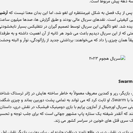
 سه دهه پیش مربوط است.
پس از یک فصل به شکل غیرمنتظره ای لغو شد، اما این بدان معنا نیست که
آرشیو
 کیفیتی است. نقدهای سریال عالی بودند و طبق گزارش ها، صدها میلیون ساعت
ده شد. لغو ناگهانی این سریال توسط تصمیم گیران در نتفلیکس بسیار نابخشودنی
که از این سریال دیدیم باعث می شود هر ثانیه از آن اهمیت داشته و به طرفدار
 همان چیزی را داد که می‌خواهند: برداشتی جدید از رازآلودگی، نوآر و البته وحشت 
ر، بازیگر، رپر و کمدین معروف معمولاً به خاطر ساخته هایش در ژانر ترسناک شناخت
نمی‌شود، اما با Swarm، او ثابت کرد که می تواند به تمامی پشت دوربین بماند و چیزی شگ
نی سریال اورجینال از آمازون پرایم با بازی دومینیک فیشبک در نقش دری، داستان ز
ند که آنقدر شیفته یک ستاره پاپ مشهور جهانی است که برای جلب توجه و تحسین
 سری قتل های خونین در سراسر کشور می زند.
 بازی در نقش دری در واقع نامزد دریافت جایزه امی برای بهترین بازیگر نقش اول 