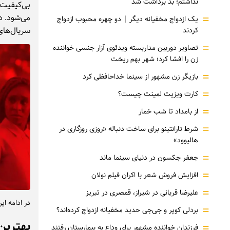
نداشتم؛ بد برداشت شد
بی‌کیفیت 
=
می‌شود. د
یک ازدواج مخفیانه دیگر | دو چهره محبوب ازدواج
سریال‌های
کردند
=
تصاویر دوربین مداربسته ویدئوی آزار جنسی خواننده
زن را افشا کرد؛ شهر بهم ریخت
=
بازیگر زن مشهور از سینما خداحافظی کرد
=
کارت ویزیت لمینت چیست؟
=
از بامداد تا شب خمار
=
شرط تارانتینو برای ساخت دنباله «روزی روزگاری در
هالیوود»
=
جعفر جکسون در دنیای سینما ماند
=
افزایش فروش شعر با اکران فیلم نولان
=
علیرضا قربانی در شیراز، قمصری در تبریز
در ادامه این مطلب قصد د
=
بردلی کوپر و جی‌جی حدید مخفیانه ازدواج کرده‌اند؟
بهترین س
=
فرزندان خواننده مشهور برای وداع به بیمارستان رفتند