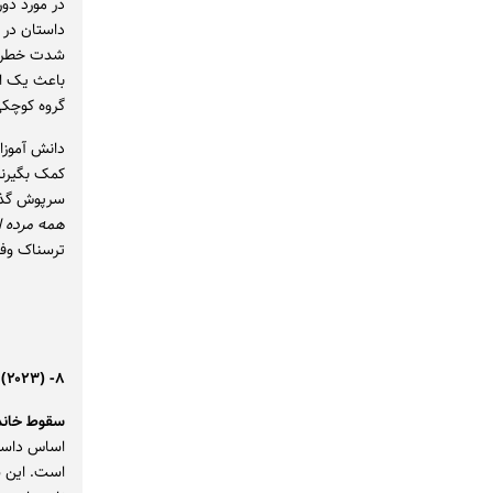
در مورد دور
داستان در 
شدت خطرناک
باعث یک اپ
گروه کوچکی 
دانش آموزان
کمک بگیرند 
سرپوش گذاش
همه مرده ا
ترسناک وفاد
۸- The Fall of the House of Usher (۲۰۲۳)
سقوط خاند
اساس داستا
است. این سر