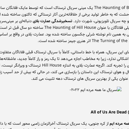
The Haunting of Bly Manor یک مینی سریال ترسناک است که توسط مایک فلانگان
وحشت که به خاطر تولید برخی از خلاقانه‌ترین آثار ترسناکی که تاکنون ساخته شده ا
و چه سریال تلویزیونی، شهرت دارد.
تسخیرشدگی عمارت بلای
دنباله‌ای بر مینی‌سری
پرطرفدار قبلی فلاناگان با عنوان The Haunting of Hill House ساخته دو سال ق
 به همین نام نوشته شرلی جکسون ساخته شده بود.
عمارت بلای
در واقع بر اساس
این سریال، همراه با خط داستانی، کاملاً با سریال ترسناک قبلی فلاناگان متفاوت
شکالی ندارد، زیرا به مخاطب اجازه می‌دهد تا یک رمز و راز کاملاً جدید، عاشقانه‌ه
 را تجربه کند. اگرچه
عمارت بلای
به اندازه Hill House ترسناک و ویرانگر نیست، 
 و هوای ترسناک این داستان را بازسازی می کند، در حالی که بیش از حد آسیب ز
ه عنوان یکی از بهترین سریال های ترسناک دهه تثبیت می کند.
مه مرده ایم
از کره جنوبی، یک سریال ترسناک آخرالزمان زامبی محور است که با داس