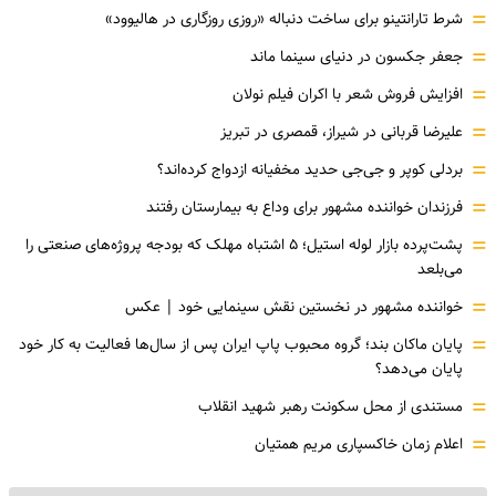
=
شرط تارانتینو برای ساخت دنباله «روزی روزگاری در هالیوود»
=
جعفر جکسون در دنیای سینما ماند
=
افزایش فروش شعر با اکران فیلم نولان
=
علیرضا قربانی در شیراز، قمصری در تبریز
=
بردلی کوپر و جی‌جی حدید مخفیانه ازدواج کرده‌اند؟
=
فرزندان خواننده مشهور برای وداع به بیمارستان رفتند
=
پشت‌پرده بازار لوله استیل؛ ۵ اشتباه مهلک که بودجه پروژه‌های صنعتی را
می‌بلعد
=
خواننده مشهور در نخستین نقش سینمایی خود |‌ عکس
=
پایان ماکان بند؛ گروه محبوب پاپ ایران پس از سال‌ها فعالیت به کار خود
پایان می‌دهد؟
=
مستندی از محل سکونت رهبر شهید انقلاب
=
اعلام زمان خاکسپاری مریم همتیان