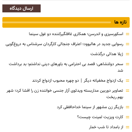
ارسال دیدگاه
تازه ها
=
اسکورسیزی و اندرسن؛ همکاری غافلگیرکننده دو غول سینما
=
رسوایی جدید در هالیوود؛ اعتراف جنجالی کارگردان سرشناس به دروغ‌گویی
=
ژیلا هدائی درگذشت
=
سحر دولتشاهی: قصد بی احترامی به باورهای دینی نداشتم؛ بد برداشت
شد
=
یک ازدواج مخفیانه دیگر | دو چهره محبوب ازدواج کردند
=
تصاویر دوربین مداربسته ویدئوی آزار جنسی خواننده زن را افشا کرد؛ شهر
بهم ریخت
=
بازیگر زن مشهور از سینما خداحافظی کرد
=
کارت ویزیت لمینت چیست؟
=
از بامداد تا شب خمار