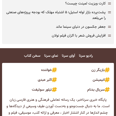
=
کارت ویزیت لمینت چیست؟
=
پشت‌پرده بازار لوله استیل؛ ۵ اشتباه مهلک که بودجه پروژه‌های صنعتی
را می‌بلعد
=
جعفر جکسون در دنیای سینما ماند
=
افزایش فروش شعر با اکران فیلم نولان
رادیو سرنا
آوای سرنا
نمای سرنا
سخن کتاب
بازیگر زن
خواننده
انیمیشن
اکبر عبدی
سریال بدنام
تیلور سوئیفت
پایگاه خبری سرناخبر، یک رسانه تعاملی فرهنگی و هنری فارسی زبان
است. ما به دنبال جست‌و‌جو و به‌دست آوردن طیف وسیعی از دیدگاه‌ها و
چشم انداز‌ها در کنار انتشار اخبار ، معرفی و ارائه کتب، موسیقی، فیلم و