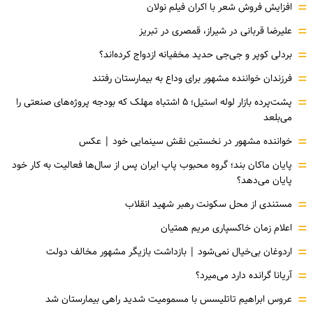
=
افزایش فروش شعر با اکران فیلم نولان
=
علیرضا قربانی در شیراز، قمصری در تبریز
=
بردلی کوپر و جی‌جی حدید مخفیانه ازدواج کرده‌اند؟
=
فرزندان خواننده مشهور برای وداع به بیمارستان رفتند
=
پشت‌پرده بازار لوله استیل؛ ۵ اشتباه مهلک که بودجه پروژه‌های صنعتی را
می‌بلعد
=
خواننده مشهور در نخستین نقش سینمایی خود |‌ عکس
=
پایان ماکان بند؛ گروه محبوب پاپ ایران پس از سال‌ها فعالیت به کار خود
پایان می‌دهد؟
=
مستندی از محل سکونت رهبر شهید انقلاب
=
اعلام زمان خاکسپاری مریم همتیان
=
اردوغان بی‌خیال نمی‌شود | بازداشت بازیگر مشهور مخالف دولت
=
آریانا گرانده دارد می‌میرد؟
=
عروس ابراهیم تاتلیسس با مسمومیت شدید راهی بیمارستان شد