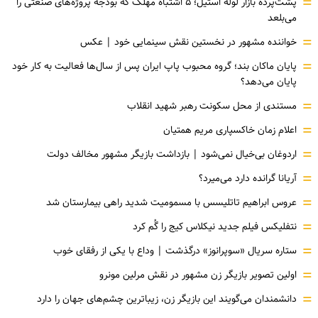
=
پشت‌پرده بازار لوله استیل؛ ۵ اشتباه مهلک که بودجه پروژه‌های صنعتی را
می‌بلعد
=
خواننده مشهور در نخستین نقش سینمایی خود |‌ عکس
=
پایان ماکان بند؛ گروه محبوب پاپ ایران پس از سال‌ها فعالیت به کار خود
پایان می‌دهد؟
=
مستندی از محل سکونت رهبر شهید انقلاب
=
اعلام زمان خاکسپاری مریم همتیان
=
اردوغان بی‌خیال نمی‌شود | بازداشت بازیگر مشهور مخالف دولت
=
آریانا گرانده دارد می‌میرد؟
=
عروس ابراهیم تاتلیسس با مسمومیت شدید راهی بیمارستان شد
=
نتفلیکس فیلم جدید نیکلاس کیج را گُم کرد
=
ستاره سریال «سوپرانوز» درگذشت | وداع با یکی از رفقای خوب
=
اولین تصویر بازیگر زن مشهور در نقش مرلین مونرو
=
دانشمندان می‌گویند این بازیگر زن، زیباترین چشم‌های جهان را دارد