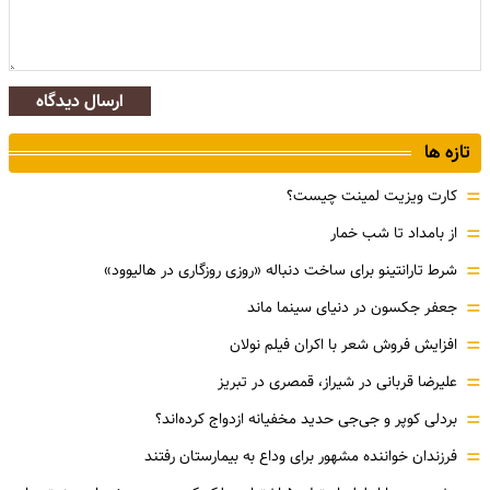
ارسال دیدگاه
تازه ها
=
کارت ویزیت لمینت چیست؟
=
از بامداد تا شب خمار
=
شرط تارانتینو برای ساخت دنباله «روزی روزگاری در هالیوود»
=
جعفر جکسون در دنیای سینما ماند
=
افزایش فروش شعر با اکران فیلم نولان
=
علیرضا قربانی در شیراز، قمصری در تبریز
=
بردلی کوپر و جی‌جی حدید مخفیانه ازدواج کرده‌اند؟
=
فرزندان خواننده مشهور برای وداع به بیمارستان رفتند