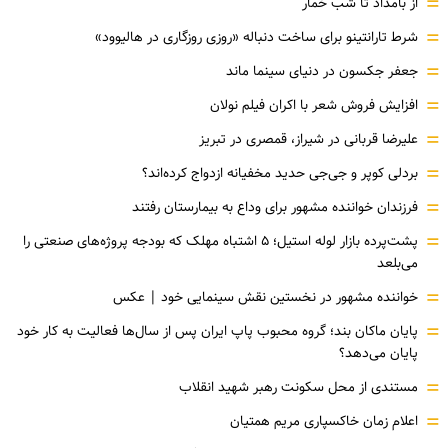
=
از بامداد تا شب خمار
=
شرط تارانتینو برای ساخت دنباله «روزی روزگاری در هالیوود»
=
جعفر جکسون در دنیای سینما ماند
=
افزایش فروش شعر با اکران فیلم نولان
=
علیرضا قربانی در شیراز، قمصری در تبریز
=
بردلی کوپر و جی‌جی حدید مخفیانه ازدواج کرده‌اند؟
=
فرزندان خواننده مشهور برای وداع به بیمارستان رفتند
=
پشت‌پرده بازار لوله استیل؛ ۵ اشتباه مهلک که بودجه پروژه‌های صنعتی را
می‌بلعد
=
خواننده مشهور در نخستین نقش سینمایی خود |‌ عکس
=
پایان ماکان بند؛ گروه محبوب پاپ ایران پس از سال‌ها فعالیت به کار خود
پایان می‌دهد؟
=
مستندی از محل سکونت رهبر شهید انقلاب
=
اعلام زمان خاکسپاری مریم همتیان