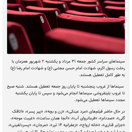
سینماهای سراسر کشور جمعه ۳۱ مرداد و یکشنبه ۲ شهریور همزمان با
رحلت رسول اکرم، شهادت امام حسن مجتبی (ع) و شهادت امام رضا (ع)
به طور کامل تعطیل هستند.
سینماها از غروب پنجشنبه تا پایان روز جمعه تعطیل هستند. شنبه صبح
تا غروب بلیتفروشی سینماها انجام می‌شود و سپس تا پایان یکشنبه
مجدد سینماها تعطیل می‌شود.
در حال حاضر فیلم‌های «مرد عینکی»، «زن و بچه»، «پیر پسر»، «اتاقک
گلی»، «صددام»، «فرمانروای آب»، «آنجا همان ساعت»، «غیبت موجه»،
«جزایر قناری»، «خانه ارواح»، «زعفرانیه ۱۴ تیر»، «مرجان»، «پسردلفینی»،
«رویا شهر» و «زیبا صدایم کن» روی پرده سینما درحال اکران هستند.