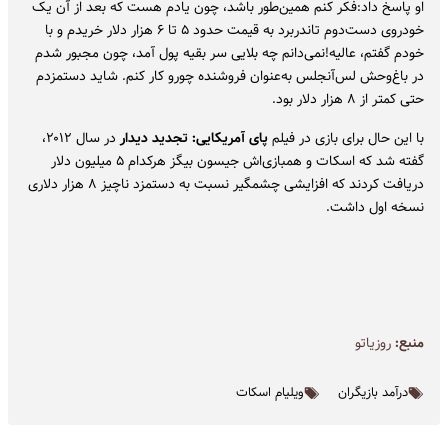
او پاسخ داد:فکر کنم همین‌طور باشد، چون یادم هست که بعد از آن یک
خودروی دست‌دوم تاندربرد به قیمت حدود ۵ تا ۶ هزار دلار خریدم و با
خودم گفتم، عالیه!نمی‌دانم چه بلایی سر بقیه پول آمد، چون مجبور شدم
در باغ‌وحش لس‌آنجلس به‌عنوان فروشنده چورو کار کنم. شاید دستمزدم
حتی کمتر از ۸ هزار دلار بود.
با این حال برای بازی در فیلم
پای آمریکایی: تجدید دیدار
در سال ۲۰۱۲،
گفته شد که اسکات و همبازی‌اش جیسون بیگز هرکدام ۵ میلیون دلار
دریافت کردند که افزایشی چشمگیر نسبت به دستمزد ناچیز ۸ هزار دلاری
نسخه اول داشت.
منبع:
روزیاتو
درآمد بازیگران
ویلیام اسکات