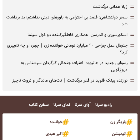
=
ژیلا هدائی درگذشت
=
سحر دولتشاهی: قصد بی احترامی به باورهای دینی نداشتم؛ بد برداشت
شد
=
اسکورسیزی و اندرسن؛ همکاری غافلگیرکننده دو غول سینما
=
جنجال عمل جراحی ۴۰ میلیارد تومانی خواننده زن | چهره او چه تغییری
کرد؟
=
رسوایی جدید در هالیوود؛ اعتراف جنجالی کارگردان سرشناس به
دروغ‌گویی
=
نوازنده پینک فلوید در فقر درگذشت | نت‌های ماندگار و ثروت ناچیز
رادیو سرنا
آوای سرنا
نمای سرنا
سخن کتاب
بازیگر زن
خواننده
انیمیشن
اکبر عبدی