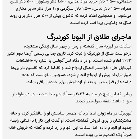
خدماتی، ۲,۵۰۰ دلار خرید مواد غذایی، ۱,۵۰۰ دلار رستوران، ۵۰۰ دلار تلفن
همراه، ۱,۵۰۰ دلار لباس، ۱,۵۰۰ دلار سرگرمی و ۱۱ هزار دلار سایر مخارج
می‌شود. او همچنین اعلام کرده که تاکنون بیش از ۵۰۰ هزار دلار برای روند
طلاق به وکلایش پرداخت کرده است.
ماجرای طلاق از الیویا کورنبرگ
اسکات در فوریه سال گذشته و پس از چهار سال زندگی مشترک،
درخواست طلاق از کورنبرگ را ثبت کرد. تاریخ جدایی رسمی آن‌ها دوم اکتبر
۲۰۲۳ اعلام شده است. او در دادگاه لس‌آنجلس با اشاره به «اختلافات
غیرقابل حل» خواستار انحلال ازدواج شد و تقاضا کرد که تقسیم دارایی‌ها
طبق قرارداد پیش از ازدواج انجام شود. همچنین، خواست که همه
درآمدهای قبل، حین و بعد از ازدواجش برای خودش باقی بماند.
زمانی که این زوج در ماه مه ۲۰۲۴ رسماً از هم جدا شدند، هر دو طرف از
حق دریافت نفقه صرف‌نظر کردند.
کورنبرگ در ماه ژوئن ادعا کرد که همسر سابقش او را غافلگیر کرده و خانه
مشترکشان را برای فروش گذاشته است. او گفت این کار را به تلافی رابطه
جدید او انجام داده، اما اسکات این اتهام را رد کرده و گفته که فروش خانه
صرفاً یک تصمیم مالی بوده است.