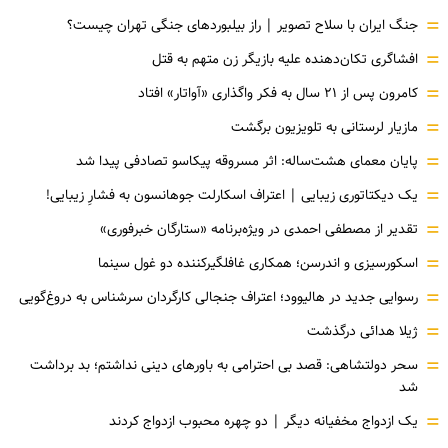
=
جنگ ایران با سلاح تصویر | راز بیلبوردهای جنگی تهران چیست؟
=
افشاگری‌ تکان‌دهنده علیه بازیگر زن متهم به قتل
=
کامرون پس از ۲۱ سال به فکر واگذاری «آواتار» افتاد
=
مازیار لرستانی به تلویزیون برگشت
=
پایان معمای هشت‌ساله: اثر مسروقه پیکاسو تصادفی پیدا شد
=
یک دیکتاتوری زیبایی | اعتراف اسکارلت جوهانسون به فشارِ زیبایی!
=
تقدیر از مصطفی احمدی در ویژه‌برنامه «ستارگان خبرفوری»
=
اسکورسیزی و اندرسن؛ همکاری غافلگیرکننده دو غول سینما
=
رسوایی جدید در هالیوود؛ اعتراف جنجالی کارگردان سرشناس به دروغ‌گویی
=
ژیلا هدائی درگذشت
=
سحر دولتشاهی: قصد بی احترامی به باورهای دینی نداشتم؛ بد برداشت
شد
=
یک ازدواج مخفیانه دیگر | دو چهره محبوب ازدواج کردند