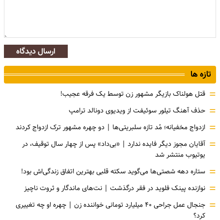
ارسال دیدگاه
تازه ها
=
قتل هولناک بازیگر مشهور زن توسط یک فرقه عجیب!
=
حذف آهنگ تیلور سوئیفت از ویدیوی دونالد ترامپ
=
ازدواج مخفیانه؛ مُد تازه سلبریتی‌ها | دو چهره مشهور ترک ازدواج کردند
=
آقایان مجوز دیگر فایده ندارد | «بی‌داد» پس از چهار سال توقیف، در
یوتیوب منتشر شد
=
ستاره دهه شصتی‌ها می‌گوید سکته قلبی بهترین اتفاق زندگی‌اش بود!
=
نوازنده پینک فلوید در فقر درگذشت | نت‌های ماندگار و ثروت ناچیز
=
جنجال عمل جراحی ۴۰ میلیارد تومانی خواننده زن | چهره او چه تغییری
کرد؟