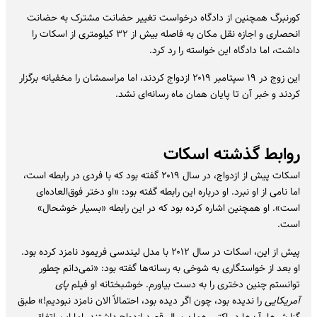
کورنبرگ همچنین از دادگاه درخواست تغییر حضانت مشترک به حضانت
انحصاری و اجازه نقل مکان به فاصله بیش از ۳۲ کیلومتری از اسکات را
داشت، اما دادگاه این خواسته را رد کرد.
این زوج در ۱۹ سپتامبر ۲۰۱۹ ازدواج کردند، اما مراسمشان را مخفیانه برگزار
کردند و خبر آن تا پایان همان ماه رسانه‌ای نشد.
روابط گذشته اسکات
اسکات پیش از ازدواج، در سال ۲۰۱۹ گفته بود که با فردی در رابطه است،
اما نامی از او نبرد. او درباره این رابطه گفته بود: «او دختر فوق‌العاده‌ای
است». او همچنین اشاره کرده بود که در این رابطه «بسیار خوشحال»
است.
پیش از این، اسکات در سال ۲۰۱۲ با مدل لیندسی فریمود نامزد کرده بود.
او بعد از خواستگاری به شوخی به رسانه‌ها گفته بود: «نمی‌دانم چطور
توانستم چنین دختری را به دست بیاورم. خوشبختانه او فیلم
پای
آمریکایی
را ندیده بود، چون اگر دیده بود، احتمالاً الان نامزد نبودیم!» طبق
گزارش‌ها، آن‌ها در اکتبر همان سال قصد ازدواج داشتند، اما این اتفاق