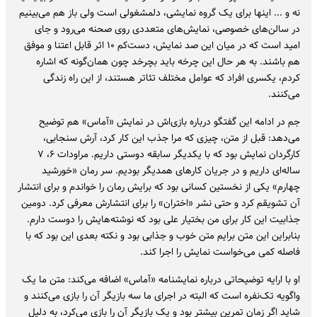
نه و ... اینها برای یک گروه نمایشی، دلمشغولی است ولی باز هم می‌بینیم
در سالن‌های خصوصی، نمایش‌های متعددی روی صحنه می‌رود و جای
امید است که در میان این صد نمایش، دست‌کم ۱۰ اثر قابل اعتنا و موفق
هم باشند. به هر حال این چرخه باید بچرخد چون همان‌گونه که اشاره
کردم، یکسری افراد که عوامل مختلف تئاتر هستند، از این راه زندگی
می‌کنند.
جم در ادامه این گفتگو درباره بازی‌اش در نمایش «آماس» هم توضیح
می‌دهد: قبل از متن، چیزی که مرا جذب این کار کرد، آرش سنجابی،
کارگردان نمایش بود که با یکدیگر سابقه دوستی داریم. مراودات ۶، ۷
ساله‌ای داریم و در جریان کارهای همدیگر بودیم. سر رمان «خورشید
چهارم» یکی از نخستین کسانی بود که برایش رمان را خواندم و برای انتشار
آن تشویقم کرد و حتی نشر «اختران» را برای انتشارش معرفی کرد. دومین
جذابیت این کار برای من بختیار علی بود که نوشته‌هایش را دوست دارم.
بنابراین این متن برایم متن خوب و جذابی بود و نکته بعدی این بود که با
فاصله کمی می‌خواست نمایش را اجرا کند.
او با ارایه توضیحاتی درباره نمایشنامه «آماس» اضافه می‌کند: متن ما یک
واگویه‌ تک‌نفره است که البته در اجرای ما سه بازیگر آن را بازی می‌کنند و
شاید اگر زمان تمرین بیشتر بود و یک بازیگر آن را بازی می‌کرد، به دلیل