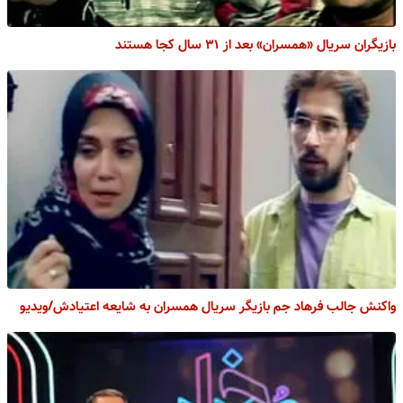
بازیگران سریال «همسران» بعد از ۳۱ سال کجا هستند
واکنش جالب فرهاد جم بازیگر سریال همسران به شایعه اعتیادش/ویدیو