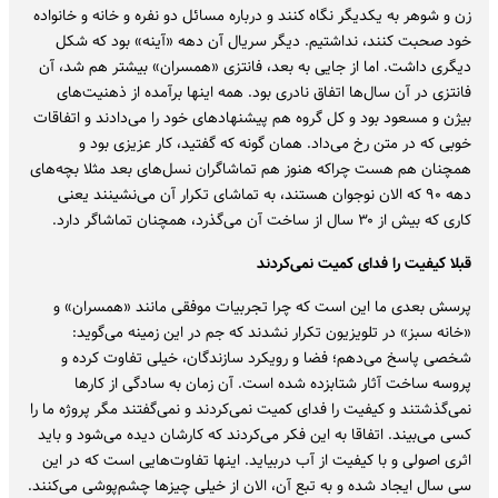
زن و شوهر به یکدیگر نگاه کنند و درباره مسائل دو نفره و خانه و خانواده
خود صحبت کنند، نداشتیم. دیگر سریال آن دهه «آینه» بود که شکل
دیگری داشت. اما از جایی به بعد، فانتزی «همسران» بیشتر هم شد، آن
فانتزی در آن سال‌ها اتفاق نادری بود. همه اینها برآمده از ذهنیت‌های
بیژن و مسعود بود و کل گروه هم پیشنهادهای خود را می‌دادند و اتفاقات
خوبی که در متن رخ می‌داد. همان گونه که گفتید، کار عزیزی بود و
همچنان هم هست چراکه هنوز هم تماشاگران نسل‌های بعد مثلا بچه‌های
دهه ۹۰ که الان نوجوان هستند، به تماشای تکرار آن می‌نشینند یعنی
کاری که بیش از ۳۰ سال از ساخت آن می‌گذرد، همچنان تماشاگر دارد.
قبلا کیفیت را فدای کمیت نمی‌کردند
پرسش بعدی ما این است که چرا تجربیات موفقی مانند «همسران» و
«خانه سبز» در تلویزیون تکرار نشدند که جم در این زمینه می‌گوید:
شخصی پاسخ می‌دهم؛ فضا و رویکرد سازندگان، خیلی تفاوت کرده و
پروسه ساخت آثار شتابزده شده است. آن زمان به سادگی از کارها
نمی‌گذشتند و کیفیت را فدای کمیت نمی‌کردند و نمی‌گفتند مگر پروژه ما را
کسی می‌بیند. اتفاقا به این فکر می‌کردند که کارشان دیده می‌شود و باید
اثری اصولی و با کیفیت از آب دربیاید. اینها تفاوت‌هایی است که در این
سی سال ایجاد شده و به تبع آن، الان از خیلی چیزها چشم‌پوشی می‌کنند.