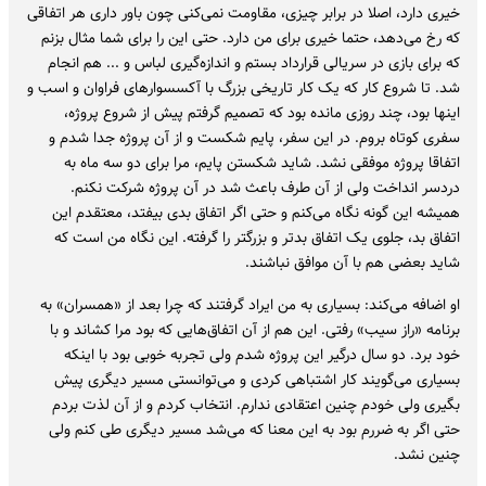
خیری دارد، اصلا در برابر چیزی، مقاومت نمی‌کنی چون باور داری هر اتفاقی
که رخ می‌دهد، حتما خیری برای من دارد. حتی این را برای شما مثال بزنم
که برای بازی در سریالی قرارداد بستم و اندازه‌گیری لباس و ... هم انجام
شد. تا شروع کار که یک کار تاریخی بزرگ با آکسسوارهای فراوان و اسب و
اینها بود، چند روزی مانده بود که تصمیم گرفتم پیش از شروع پروژه،
سفری کوتاه بروم. در این سفر، پایم شکست و از آن پروژه جدا شدم و
اتفاقا پروژه موفقی نشد. شاید شکستن پایم، مرا برای دو سه ماه به
دردسر انداخت ولی از آن طرف باعث شد در آن پروژه شرکت نکنم.
همیشه این گونه نگاه می‌کنم و حتی اگر اتفاق بدی بیفتد، معتقدم این
اتفاق بد، جلوی یک اتفاق بدتر و بزرگتر را گرفته. این نگاه من است که
شاید بعضی هم با آن موافق نباشند.
او اضافه می‌کند: بسیاری به من ایراد گرفتند که چرا بعد از «همسران» به
برنامه «راز سیب» رفتی. این هم از آن اتفاق‌هایی که بود مرا کشاند و با
خود برد. دو سال درگیر این پروژه شدم ولی تجربه خوبی بود با اینکه
بسیاری می‌گویند کار اشتباهی کردی و می‌توانستی مسیر دیگری پیش
بگیری ولی خودم چنین اعتقادی ندارم. انتخاب کردم و از آن لذت بردم
حتی اگر به ضررم بود به این معنا که می‌شد مسیر دیگری طی کنم ولی
چنین نشد.