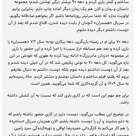
ساختم و کمتر بازی کردم و دهه ۹۰ بیشتر درگیر نوشتن شدم؛ مجموعه
داستان و رمان و الان هم یک رمان دیگر آماده چاپ دارم. بنابراین برایم
اولویت ندارد که حتما سرتیتر روزنامه‌ها باشم. اگر بخواهم صادقانه بگویم،
در سریال «همسران» آنچنان از بابت دیده شدن، اقناع شدم که بعد از آن
دوست داشتم دیگر دیده نشوم.
دهه ۷۰ برای او در زمینه بازیگری، دهه پرکاری بوده؛ سال ۷۳ «همسران» را
بازی کرده و بعد هم مسابقه «راز سیب» را اجرا کرده و این حضور با بازی
در مجموعه «دزدان مادربزرگ» ادامه پیدا کرده به طوری که خودش در این
باره می‌گوید: کل دهه ۷۰ به نوعی پکیجی شد که در آن خیلی دیده شدم و
بعد از آن دوست نداشتم دیده شوم بلکه دوست داشتم به دنبال علایقم
بروم که رفتم؛ فیلم ساختم و داستان نوشتم و منتشر کردم. حالا رسیده‌ایم
به سال ۱۴۰۴ و آن گزیده‌کاری که شما می‌گویید, همین است.
برای جم مهم این است که در کاری بازی کند که نسبت به آن کشش داشته
باشد.
در توضیح این مطلب می‌گوید: دوست دارم در کاری حضور داشته باشم که
به دلم بنشیند و آن را دوست داشته باشم. الان همزمان سریال «ساحره»
را هم کار می‌کنم به کارگردانی حمیدرضا لوافی و تهیه‌کنندگی سید رامین
موسوی که داستان خاصی دارد و در حال تصویربرداری هستیم. شاید درک