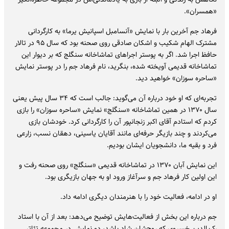
«همسران».
فرهاد جم آخرین بار با نمایش «آنسامبل اسپانیش یرما» به کارگردانی
مشترک الهام شکیب و اشکان صادقی روی صحنه بود که سال ۹۵ در تالار
حافظ اجرا شد. اگر به پوستر اجراهای تماشاخانه سنگلج که بر دیوار این
تماشاخانه قدیمی آویخته شده، بنگرید، نام فرهاد جم را در پوستر نمایش
«ساحره سوزان» خواهید دید.
تجربه‌ای که او خود درباره آن می‌گوید: جالب است که ۳۴ سال پیش یعنی
سال ۱۳۷۰ در همین تماشاخانه «سنگلج» نمایش «ساحره سوزان» را بازی
کردم که استادم آقای اکبر زنجانپور آن را کارگردانی کرد. خودشان بازی
می‌کردند و چند بازیگر حرفه‌ای مانند آقایان یاسینی، دهقان نسب، زارعی
فرد و بقیه ما، دانشجویان ایشان بودیم.
این نمایش آبان ۱۳۷۰ در تماشاخانه قدیمی «سنگلج» روی صحنه رفت و
این اولین کار فرهاد جم و سرآغاز ورود او به جهان بازیگری بود.
او در ادامه، فعالیت خود را با هنرمندان دیگری ادامه داد.
جم درباره این بخش از فعالیت‌هایش توضیح می‌دهد: بعد از آن با استاد
رکن‌الدین خسروی که روح‌شان شاد باشد، دو نمایش در مجموعه تئاتر