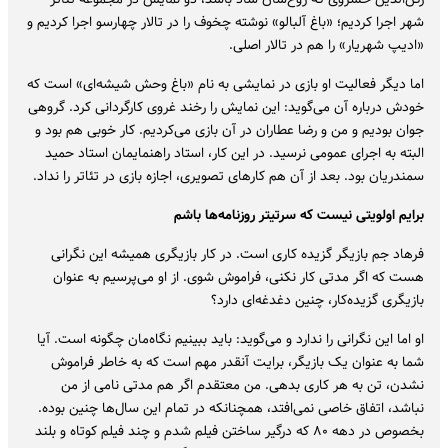
شهر اجرا کردیم؛ «باغ آلبالو» نوشته چخوف را در تالار چهارسو اجرا کردیم و
«ادیپ شهریار» را هم در تالار اصلی.
اما دیگر فعالیت او بازی در نمایشی به نام «باغ وحش شیشه‌ای» است که
خودش درباره آن می‌گوید: این نمایش را رخند غروی کارگردانی کرد. گروهی
جوان بودیم و من و رضا عطاران در آن بازی می‌کردیم. کار خوبی هم بود و
البته به اجرای عمومی نرسید. در این کار، استاد راهنمایمان استاد حمید
سمندریان بود. بعد از آن هم کارهای تصویری، اجازه بازی در تئاتر را نداد.
برایم اولویتی نیست که سرتیتر روزنامه‌ها باشم
فرهاد جم بازیگر گزیده کاری است. در کار بازیگری همیشه این نگرانی
هست که اگر مدتی کار نکنی، فراموش شوی. از او می‌پرسیم به عنوان
بازیگری گزیده‌کار، چنین دغدغه‌ای دارد؟
او اما این نگرانی را ندارد و می‌گوید: باید ببینیم نگاه‌مان چگونه است. آیا
شما به عنوان یک بازیگر، برایت آنقدر مهم است که به خاطر فراموش
نشدن، تن به هر کاری بدهی. من معتقدم اگر هم مدتی نامی از من
نباشد، اتفاق خاصی نمی‌افتد، همچنانکه در تمام این سال‌ها چنین بوده.
بخصوص در دهه ۸۰ که درگیر ساختن فیلم شدم و چند فیلم کوتاه و بلند