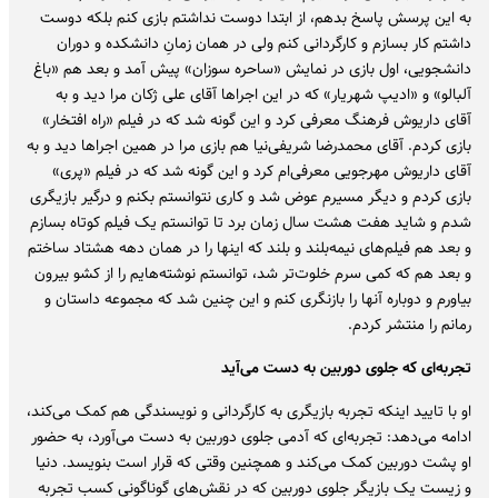
به این پرسش پاسخ بدهم، از ابتدا دوست نداشتم بازی کنم بلکه دوست
داشتم کار بسازم و کارگردانی کنم ولی در همان زمانِ دانشکده و دوران
دانشجویی، اول بازی در نمایش «ساحره سوزان» پیش آمد و بعد هم «باغ
آلبالو» و «ادیپ شهریار» که در این اجراها آقای علی ژکان مرا دید و به
آقای داریوش فرهنگ معرفی کرد و این گونه شد که در فیلم «راه افتخار»
بازی کردم. آقای محمدرضا شریفی‌نیا هم بازی مرا در همین اجراها دید و به
آقای داریوش مهرجویی معرفی‌ام کرد و این گونه شد که در فیلم «پری»
بازی کردم و دیگر مسیرم عوض شد و کاری نتوانستم بکنم و درگیر بازیگری
شدم و شاید هفت هشت سال زمان برد تا توانستم یک فیلم کوتاه بسازم
و بعد هم فیلم‌های نیمه‌بلند و بلند که اینها را در همان دهه هشتاد ساختم
و بعد هم که کمی سرم خلوت‌تر شد، توانستم نوشته‌هایم را از کشو بیرون
بیاورم و دوباره آنها را بازنگری کنم و این چنین شد که مجموعه داستان و
رمانم را منتشر کردم.
تجربه‌ای که جلوی دوربین به دست می‌آید
او با تایید اینکه تجربه بازیگری به کارگردانی و نویسندگی هم کمک می‌کند،
ادامه می‌دهد: تجربه‌ای که آدمی جلوی دوربین به دست می‌آورد، به حضور
او پشت دوربین کمک می‌کند و همچنین وقتی که قرار است بنویسد. دنیا
و زیست یک بازیگر جلوی دوربین که در نقش‌های گوناگونی کسب تجربه