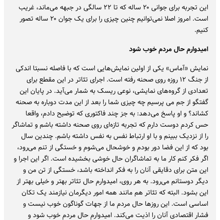
این تجربه برای جوانی ۲۰ ساله که تا ۲۲ سالگی در جبهه می‌ماند، غریب
است. امروز اصلا نمی‌توانیم چنین چیزی را برای یک جوان ۲۰ ساله تصور
کنیم.
امیدوارم حال مردم خوب شود
نمایش «آماس» یکی از اولین نمایش‌هایی است که با فاصله نسبتا اندکی
از جنگ ۱۲ روزه روی صحنه رفته است. اجرای تئاتر در این مقطع برای
تعدادی از گروه‌های نمایشی، نوعی ریسک به شمار می‌آید. در پایان این
گفتگو از جم می پرسیم چه چیزی شما را بعد از این مدت دوباره به صحنه
کشاند؟ و او پاسخ می‌دهد: به جز چند فاکتوری که توضیح دادم، واقعا
حس کردم دوست دارم که تجربه تازه‌ای روی صحنه داشته باشم و تماشاگر
را از نزدیک ببینم و با او ارتباط نفس به نفس داشته باشم. چندین سال
بود که از این فضا دور بودم و خوشحال می‌شوم و خستگی از تنم می‌رود،
اگر فکر کنم کار ما به تماشاگران حال خوشی بخشیده است. اگر این اجرا و
این متن برای دقایقی آنان را به فکر انداخته باشد، خستگی از تن من و
دیگر دوستانم می‌رود. به هر روی، امیدوارم حال تئاتر بهتر و خیلی بهتر از
این بشود. البته که تئاتر هم مانند همه امور دیگرمان نیازمند یک تکان
اساسی است. این روزها حال مردم ما از جهات گوناگون خوب نیست و
فشار اقتصادی آنان را اذیت می‌کند. امیدوارم حال مردم خوب شود و