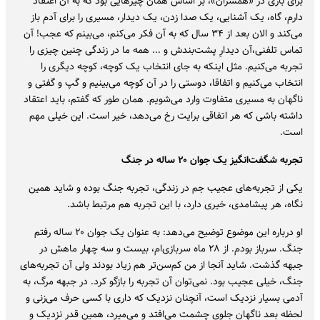
برای بازی در «همسران»، بر اساس همان چیزهایی بود که به آن اعتقاد
دارم، گاه، یک آشنایی، یک صدا زدن، یک دیدار، مسیری را برای آدم باز
می‌کند و الان بعد از ۳۴ سال که به آن فکر می‌کنم، می‌بینم که عجب! آن
تماس تلفنی،آن دیدارِ پشت‌بندش و ... همه ما در زندگی چنین چیزی را
تجربه می‌کنیم. مثل اینکه به جای انتخاب یک کوچه، کوچه دیگری را
انتخاب می‌کنیم و اتفاقا، دوستی را در آن کوچه می‌بینیم و گپ و گفتی و
ناگهان به مسیری متفاوت وارد می‌شویم. همان طور که گفتم، باید اعتقاد
داشته باشی که هر اتفاقی برایت رخ می‌دهد، خیر است. این خیلی مهم
است.
تجربه شگفت‌انگیز یک جوان ۲۰ ساله در جنگ
یکی از تجربه‌های عجیب جم در زندگی، تجربه جنگ بوده و شاید همین
نگاه، هر پیشامدی، خیری دارد، با این تجربه هم مرتبط باشد.
او درباره این موضوع توضیح می‌دهد: به عنوان یک جوان ۲۰ ساله رفتم
جنگ. سرباز بودم. از ۲۸ ماه سربازی‌ام، بیست و سه چهار ماهش در
جبهه گذشت. شاید آنجا از من کم‌سن‌تر هم زیاد بودند ولی آن تجربه‌های
جنگ، خیلی عجیب بود. نمی‌توان آن تجربه را بازگو کرد. در جبهه مرگ، به
آدمی بسیار نزدیک است، آنچنان نزدیک که داری با کسی حرف می‌زنی و
لحظه بعد ناگهان جلوی چشمت می‌افتد و می‌میرد، همین قدر نزدیک و