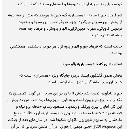
کرده، خیلی به تجربه او در مدیوم‌ها و فضاهای مختلف کمک می‌کند.
نام فرهاد جم با سریال «همسران» گره خورده؛ هرچند که بیش از سه دهه‌
از پخش این سریال می‌گذرد. چهار بازیگر اصلی این سریال، زنده‌یاد
فردوس کاویانی، مهرانه مهین‌ترابی، الهام پاوه‌نژاد و فرهاد جم همه،
پیشینه تئاتری دارند.
جالب است که فرهاد جم و الهام پاوه نژاد هر دو در دانشکده، همکلاسی
بوده‌اند.
اتفاق نادری که با «همسران» رقم خورد
بخش بعدی گفتگوی ایسنا درباره جایگاه ویژه «همسران» است که
همچنان برای تماشاگران عزیز و خاطره‌ساز است.
جم با یادآوری تجربه شیرینش از بازی در این سریال می‌گوید: «همسران»
تکه‌ای از تاریخ تلویزیون است و به قول امروزی‌ها ترند شد. هرچند پیش از
این کار، آقایان بیژن بیرنگ و زنده‌یاد مسعود رسام، «محله برو بیا» و
«محله بهداشت» را ساخته بودند ولی با «همسران»، آن خلاقیت و نوع
نگاه‌شان به مدیوم تلویزیون ناگهان شکوفا شد. در سال‌های بعد از جنگ،
این مجموعه، اتفاق خیلی مهمی را رقم زد. در آن مقطع سریالی که در آن