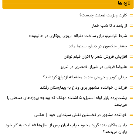
تازه ها
=
کارت ویزیت لمینت چیست؟
=
از بامداد تا شب خمار
=
شرط تارانتینو برای ساخت دنباله «روزی روزگاری در هالیوود»
=
جعفر جکسون در دنیای سینما ماند
=
افزایش فروش شعر با اکران فیلم نولان
=
علیرضا قربانی در شیراز، قمصری در تبریز
=
بردلی کوپر و جی‌جی حدید مخفیانه ازدواج کرده‌اند؟
=
فرزندان خواننده مشهور برای وداع به بیمارستان رفتند
=
پشت‌پرده بازار لوله استیل؛ ۵ اشتباه مهلک که بودجه پروژه‌های صنعتی را
می‌بلعد
=
خواننده مشهور در نخستین نقش سینمایی خود |‌ عکس
=
پایان ماکان بند؛ گروه محبوب پاپ ایران پس از سال‌ها فعالیت به کار خود
پایان می‌دهد؟