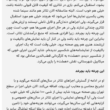
بشود، استقبال می‌کنم. بازی در تئاتری که کیفیت قابل قبولی داشته باشد،
خیلی هم خوب است. البته متاسفانه الان تئاتر هم مانند سینما شده
یعنی یکسری نمایش‌ها اجرا می‌شود که هرچند خیلی هم مورد استقبال
قرار می‌گیرند، ولی اجراهای دندان‌گیر و قابل تاملی نیستند و ارزش‌های
تئاتری چندانی ندارند ولی در هر حال اجرای همین‌ها هم، خوب است چون
این چرخه باید بچرخد. زیرا افرادی هستند که منبع درآمدشان تئاتر، است.
بنابراین این چرخه باید باشد ولی در کنار آن باید نمایش‌های باکیفیت و
ارزشمند هنری هم روی صحنه برود. خیلی وقت است که یک اجرای
باکیفیت از نمایشنامه‌های شکسپیر ندیده‌ام. شاید آخرین اجرای خوبی که
از شکسپیر دیدم، «هملت» به کارگردانی قطب‌الدین صادقی بود که
میکاییل شهرستانی، نقش «هملت» را بازی می‌کرد.
این چرخه باید بچرخد
او در ادامه از گسترش اجراهای تئاتر در سال‌های گذشته می‌گوید و با
تشریح محاسن و معایب این روند، اضافه می‌کند: الان خیلی اجرا در سطح
تهران روی صحنه می‌رود؛ شاید بیش از شبی ۱۰۰ نمایش که خیلی خوب
است ولی آیا گروه‌های نمایشی با اجرای تئاتر در سالن‌های خصوصی و
کرایه‌هایی که این سالن‌ها می‌گیرند، می‌توانند هزینه‌های خود را تامین
‌کنند. آیا دغدغه پرداخت اجاره خود را ندارند، یا مثلا اینکه تماشاگر بیاید یا