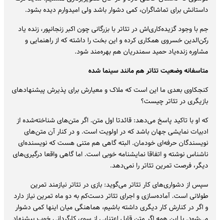
داستانش برای تماشاگران، کمی دشوار باشد ولی امیدوارم دیده بشود.
جم با وجود گزیده‌کاری‌اش در تئاتر با بزرگانی چون اکبر زنجانپور، زنده یاد
رکن‌الدین خسروی همکاری کرده و این بخت را داشته که از راهنمایی و
مشاوره زنده‌یاد حمید سمندریان هم بهره‌مند شود.
متاسفانه وضعیت تئاتر هم مانند سینما شده
کنجکاوی بعدی ما این است که ملاک و معیارش برای پذیرش پیشنهادهای
بازیگری در تئاتر چیست؟
که او با تاکید پاسخ می‌دهد: قائدتا اول متن. اگر متن‌های شناخته‌شده از
ادبیات نمایشی جهان باشد که در اولویت است. و در کنار آن متن‌های
نویسندگان حرفه‌ای خودمان. البته گاهی هم متنی هست که نویسنده‌ای
ناشناس نوشته و اتفاقا نمایشنامه خوبی است. اما گاهی واقعا درگیری‌های
دیگر، فرصت تمرین تئاتر را نمی‌دهد.
سپس از دشواری‌های کار تئاتر می‌گوید: بازی در تئاتر نیازمند تمرین
طولانی است. آماده‌سازی و اجرای تئاتر دست‌کم به دو ماه تمرین نیاز دارد
و اگر در کنارش کار دیگری داشته باشیم، هماهنگی میان اینها کمی دشوار
می‌شود. با این همه اگر متن قابل اعتنایی از سوی کارگردانی خوب پیشنهاد