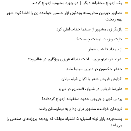
=
یک ازدواج مخفیانه دیگر | دو چهره محبوب ازدواج کردند
=
تصاویر دوربین مداربسته ویدئوی آزار جنسی خواننده زن را افشا کرد؛ شهر
بهم ریخت
=
بازیگر زن مشهور از سینما خداحافظی کرد
=
کارت ویزیت لمینت چیست؟
=
از بامداد تا شب خمار
=
شرط تارانتینو برای ساخت دنباله «روزی روزگاری در هالیوود»
=
جعفر جکسون در دنیای سینما ماند
=
افزایش فروش شعر با اکران فیلم نولان
=
علیرضا قربانی در شیراز، قمصری در تبریز
=
بردلی کوپر و جی‌جی حدید مخفیانه ازدواج کرده‌اند؟
=
فرزندان خواننده مشهور برای وداع به بیمارستان رفتند
=
پشت‌پرده بازار لوله استیل؛ ۵ اشتباه مهلک که بودجه پروژه‌های صنعتی را
می‌بلعد