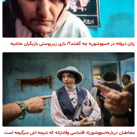
زنان دیوانه در «سووشون» چه گفتند؟/ بازی زیرپوستی بازیگران حاشیه
مخاطبان درباره«سووشون»: اقتباسی وفادارانه که نتیجه اش سرگیجه است