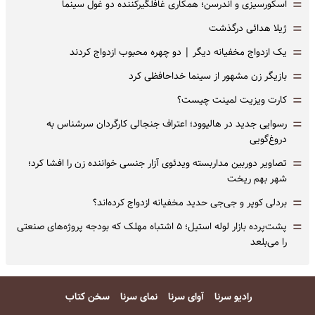
=
اسکورسیزی و اندرسن؛ همکاری غافلگیرکننده دو غول سینما
=
ژیلا هدائی درگذشت
=
یک ازدواج مخفیانه دیگر | دو چهره محبوب ازدواج کردند
=
بازیگر زن مشهور از سینما خداحافظی کرد
=
کارت ویزیت لمینت چیست؟
=
رسوایی جدید در هالیوود؛ اعتراف جنجالی کارگردان سرشناس به
دروغ‌گویی
=
تصاویر دوربین مداربسته ویدئوی آزار جنسی خواننده زن را افشا کرد؛
شهر بهم ریخت
=
بردلی کوپر و جی‌جی حدید مخفیانه ازدواج کرده‌اند؟
=
پشت‌پرده بازار لوله استیل؛ ۵ اشتباه مهلک که بودجه پروژه‌های صنعتی
را می‌بلعد
رادیو سرنا
آوای سرنا
نمای سرنا
سخن کتاب