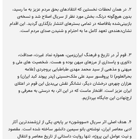
۲. در همان لحظات نخستین که انتقادهای بحق مردم عزیز به ما رسید،
بدون هیچ‌گونه درنگ، بخش مورد نظر از سریال اصلاح شد و نسخه‌ی
بازبینی‌شده بلافاصله در تمامی بسترهای انتشار بارگذاری گردید. این اقدام
نشان‌دهنده‌ی تعهد کامل ما به احترام و شنیدن صدای مردم است.
۳. قوم لُر در تاریخ و فرهنگ ایران‌زمین، همواره نماد غیرت، صداقت،
دلاوری و پاسداری از مرزهای میهن بوده و هست. شخصیت های ملی و
میهنی و مذهبی از سید محمد مهدی طباطبایی بروجردی (علامه
بحرالعلوم) تا پروفسور سید علی ملک‌حسینی (پدر پیوند کبد ایران) و
هزاران چهره‌ی درخشان دیگر، نشانگر نقش بی‌بدیل این قوم در اعتلای
ایران عزیز است. افتخار ماست که در این اثر، به درستی به معرفی و
ارج‌نهادن این جایگاه بپردازیم.
۴. هدف اصلی اثر سریال «سووشون» بر پایه‌ی یکی از ارزشمندترین آثار
ادبی معاصر ایران، نوشته‌ی بانو سیمین دانشور ساخته شده است. مقصود
و نیت عوامل این پروژه، تنها روایت داستانی از تاریخ معاصر و انتقال