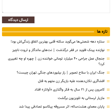
ارسال دیدگاه
تازه ها
=
ستاره دهه شصتی‌ها می‌گوید سکته قلبی بهترین اتفاق زندگی‌اش بود!
=
نوازنده پینک فلوید در فقر درگذشت | نت‌های ماندگار و ثروت ناچیز
=
جنجال عمل جراحی ۴۰ میلیارد تومانی خواننده زن | چهره او چه تغییری
کرد؟
=
جنگ ایران با سلاح تصویر | راز بیلبوردهای جنگی تهران چیست؟
=
افشاگری‌ تکان‌دهنده علیه بازیگر زن متهم به قتل
=
کامرون پس از ۲۱ سال به فکر واگذاری «آواتار» افتاد
=
مازیار لرستانی به تلویزیون برگشت
=
پایان معمای هشت‌ساله: اثر مسروقه پیکاسو تصادفی پیدا شد