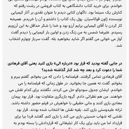
خواندم. برای خرید کتاب دانشگاهی به کتاب فروشی در رشت رفتم که
کنارش یک سینما بود. ناگهان کتابی دیدم با عنوان نقدی بر آثار کیمیایی
نویسنده ژاون قوکاسیان. پول یک کتاب را داشتم و آن را خریدم. همیشه
کار کردن با آقای کیمیایی برایم آرزو بود و خدا را شکر حداقل به این آرزویم
رسیدم. علیرضا شمس به من زنگ زدن و اولین بار کیمیایی را دیدم گفت
آواز می خوانی من گفتم اگر شاید بخواهید بله. گفت سرباز چهارم انتخاب
شد.
در جایی گفته بودید که قرار بود «درباره الی» بازی کنید یعنی آقای فرهادی
شما را دعوت کرد و بعد چه شد کنار گذاشته شدید؟
آقای فرهادی تماس گرفتند. فیلمنامه را دادن که من بخوانم. گفتم ببرم و
بخوانم. گفت نه همین جا بخوانید. در طول زمانی که فیلمنامه را می
خواندم. ایشان جدول سودوکو حل می کردند. نگفتند برای کدام نقش می
خواهند. من هم نظراتی دادم. گروه بازیگری متفاوت بود. قرار بود پیمان
معادی بازی کنند و مانی حقیقی با خواهرش در فیلم حضور داشته باشد.
ترانه علیدوستی بازی کند. بقیه نقش ها انتخاب شده بودند. قرار بود
نقشی که شهاب حسینی بازی می کند را بازی کنم. گفتند فردا بیا برای
قرارداد اما من باید برای یک کار تبلیغاتی که قراردادش را بسته بودم به