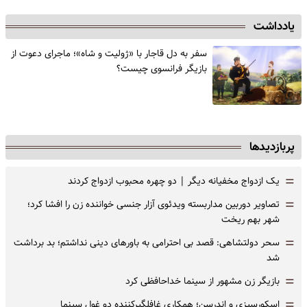
یادداشت
سفر به دل قاجار با «ژولیت و شاه»؛ ماجرای دعوت از
‌بازیگر فرانسوی چیست؟
پربازدیدها
=
یک ازدواج مخفیانه دیگر | دو چهره محبوب ازدواج کردند
=
تصاویر دوربین مداربسته ویدئوی آزار جنسی خواننده زن را افشا کرد؛
شهر بهم ریخت
=
سحر دولتشاهی: قصد بی احترامی به باورهای دینی نداشتم؛ بد برداشت
شد
=
بازیگر زن مشهور از سینما خداحافظی کرد
=
اسکورسیزی و اندرسن؛ همکاری غافلگیرکننده دو غول سینما