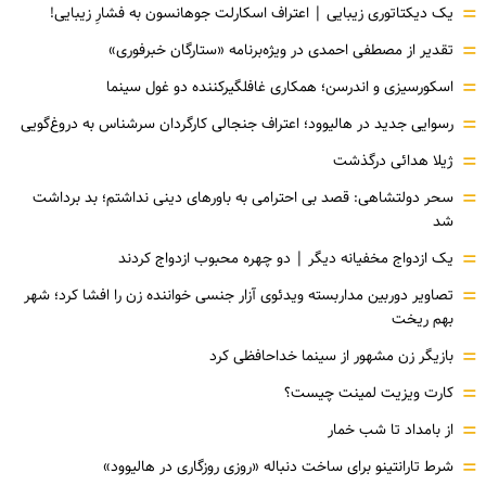
=
یک دیکتاتوری زیبایی | اعتراف اسکارلت جوهانسون به فشارِ زیبایی!
=
تقدیر از مصطفی احمدی در ویژه‌برنامه «ستارگان خبرفوری»
=
اسکورسیزی و اندرسن؛ همکاری غافلگیرکننده دو غول سینما
=
رسوایی جدید در هالیوود؛ اعتراف جنجالی کارگردان سرشناس به دروغ‌گویی
=
ژیلا هدائی درگذشت
=
سحر دولتشاهی: قصد بی احترامی به باورهای دینی نداشتم؛ بد برداشت
شد
=
یک ازدواج مخفیانه دیگر | دو چهره محبوب ازدواج کردند
=
تصاویر دوربین مداربسته ویدئوی آزار جنسی خواننده زن را افشا کرد؛ شهر
بهم ریخت
=
بازیگر زن مشهور از سینما خداحافظی کرد
=
کارت ویزیت لمینت چیست؟
=
از بامداد تا شب خمار
=
شرط تارانتینو برای ساخت دنباله «روزی روزگاری در هالیوود»