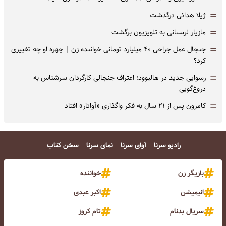
=
ژیلا هدائی درگذشت
=
مازیار لرستانی به تلویزیون برگشت
=
جنجال عمل جراحی ۴۰ میلیارد تومانی خواننده زن | چهره او چه تغییری
کرد؟
=
رسوایی جدید در هالیوود؛ اعتراف جنجالی کارگردان سرشناس به
دروغ‌گویی
=
کامرون پس از ۲۱ سال به فکر واگذاری «آواتار» افتاد
رادیو سرنا
آوای سرنا
نمای سرنا
سخن کتاب
بازیگر زن
خواننده
انیمیشن
اکبر عبدی
سریال بدنام
تام کروز