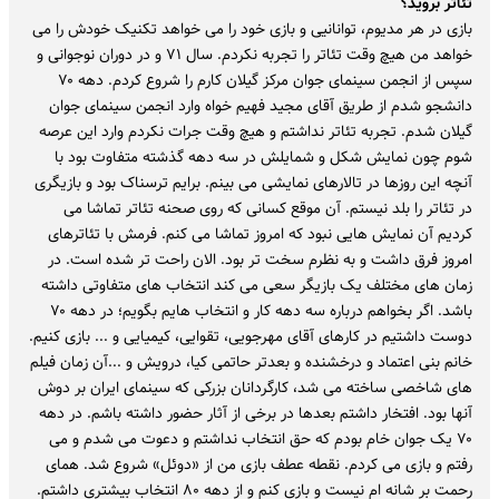
تئاتر بروید؟
بازی در هر مدیوم، توانانیی و بازی خود را می خواهد تکنیک خودش را می
خواهد من هیچ وقت تئاتر را تجربه نکردم. سال ۷۱ و در دوران نوجوانی و
سپس از انجمن سینمای جوان مرکز گیلان کارم را شروع کردم. دهه ۷۰
دانشجو شدم از طریق آقای مجید فهیم خواه وارد انجمن سینمای جوان
گیلان شدم. تجربه تئاتر نداشتم و هیچ وقت جرات نکردم وارد این عرصه
شوم چون نمایش شکل و شمایلش در سه دهه گذشته متفاوت بود با
آنچه این روزها در تالارهای نمایشی می بینم. برایم ترسناک بود و بازیگری
در تئاتر را بلد نیستم. آن موقع کسانی که روی صحنه تئاتر تماشا می
کردیم آن نمایش هایی نبود که امروز تماشا می کنم. فرمش با تئاترهای
امروز فرق داشت و به نظرم سخت تر بود. الان راحت تر شده است. در
زمان های مختلف یک بازیگر سعی می کند انتخاب های متفاوتی داشته
باشد. اگر بخواهم درباره سه دهه کار و انتخاب هایم بگویم؛ در دهه ۷۰
دوست داشتیم در کارهای آقای مهرجویی، تقوایی، کیمیایی و ... بازی کنیم.
خانم بنی اعتماد و درخشنده و بعدتر حاتمی کیا، درویش و ...آن زمان فیلم
های شاخصی ساخته می شد، کارگردانان بزرکی که سینمای ایران بر دوش
آنها بود. افتخار داشتم بعدها در برخی از آثار حضور داشته باشم. در دهه
۷۰ یک جوان خام بودم که حق انتخاب نداشتم و دعوت می شدم و می
رفتم و بازی می کردم. نقطه عطف بازی من از «دوئل» شروع شد. همای
رحمت بر شانه ام نیست و بازی کنم و از دهه ۸۰ انتخاب بیشتری داشتم.