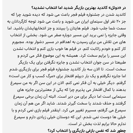
در «دوئل» کاندید بهترین بازیگر شدید اما انتخاب نشدید؟
کاندید شدن در جشنواره فیلم فجر باعث می شود که دیده شوید چرا که
جز ۲۰ نفر اول سینمای ایران می شوید و باعث می شود توجه کارگردانان به
سمت شما جلب شود. فیلم هایتان را ببینند و جز انتخابهایشان باشید. اما
وقتی جایزه را نمی برید این مسیر دوباره صفر می شود. بخشی از انتخاب
های من تلاش من برای رسیدن به اهدافم در مسیر دشوار بوده. مجبورم
کار کنم و خودم راثابت کنم. در فیلم ها خوب بازی کنم و انتخاب نشدن
این مسیر را برایم سخت کرد. همیشه به این موضوع فکر می کردم و
طبیعتا در سن جوان انتخاب نشدن و جایزه نگرفتن برای یک بازیگر
سخت است. تا الان سه بار کاندید جشنواره فیلم فجر برای بازیگری شدم
اما جایزه نگرفتم و یک بار دیپلم افتخار برای «مرگ کسب و کار من است»
گرفتم. دیگر خیلی به آن فکر نمی کنم. الان در این سن اگر به من سیمرغ
بدهند با کمال افتخار می پذیرم چرا که یکی از معتبرترین جایزه های
سینمایی است اما دیگر برای من دیر است. البته آن زمان برخی سیمرغ
گرفتند و حذف شدند یا سخت گیرتر شدند. شاید اگر من هم آن زمان
سیمرغ می گرفتم، مسیرم تغییر می کرد. اینقدر فیلم بازی نمی کردم و با
خیلی ها دوست نمی شدم. این که دوستان خیلی زیادی دارم و سیمرغ
ندارم حالا برایم لذت بخش تر است.
چطور شد که نفس بازغی بازیگری را انتخاب کرد؟