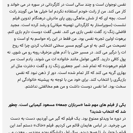
نفس نوجوان است و چند سالی است در کارگردانی در سوره در می خواند و
کار می کند. من از رانت خودم استفاده نکردم اما خیلی ها می گویند رانت
است. بچه ای که از شش ماهگی روی پای مادرش درهنگام تدوین فیلم
نشست (سوپراستار به کارگردانی تهمینه میلانی) و رشد کرده است. مجید
فاضلی زنگ زد گفت نفس بازی می کند. نفس گفت دوست دارم بازی کنم.
برهوت اولین تجربه نفس بود. من فقط در این راه حواسم به او است و
نصیحت می کنم. به او می گویم مسیر سختی انتخاب کردی چرا که روح
ات را درگیر می کند. در مسیر حتی با آدم های مزخرف روبه رو می شوی. نه
پول کافی دارید. گاهی عوامل مانند خانواده ات می شوند. یادم است سر
فیلم «برهوت» که تمام شد. امیر جعفری زنگ زد و گفت دخترت مثل ابر
بهاری گریه می کند که کار تمام شده است. دور از ذهن نبود که نفس
بازیگری را انتخاب کند. برای خود من با توجه به پیشینه خانوادگی ام
سخت بود. اما نفس دوست داشت و من هم مخالفتی نداشتم.
یکی از فیلم های مهم شما «سربازان جمعه» مسعود کیمیایی است. چطور
شد که انتخاب شدید؟
در دوره ما ویدئو ممنوع بود. یک فیلم که گیر می آوردیم، دست به دست
می چرخید. در لباس هایمان قائم می کردیم. فیلم «خاک» دستم آمد این
فیلم را چهار بار تا صبح دیدم. سال اول دانشگاه بودم مهندسی معدن می