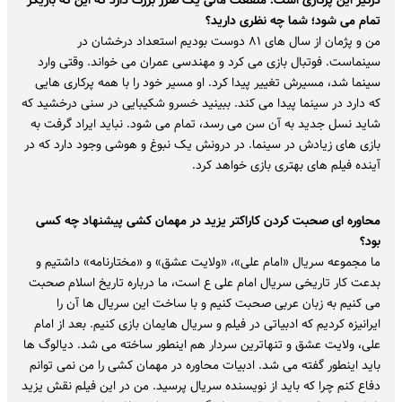
درگیر این پرکاری است. منفعت مالی یک ضرر بزرگ دارد که این که بازیگر
تمام می شود؛ شما چه نظری دارید؟
من و پژمان از سال های ۸۱ دوست بودیم استعداد درخشان در
سینماست. فوتبال بازی می کرد و مهندسی عمران می خواند. وقتی وارد
سینما شد، مسیرش تغییر پیدا کرد. او مسیر خود را با همه پرکاری هایی
که دارد در سینما پیدا می کند. ببینید خسرو شکیبایی در سنی درخشید که
شاید نسل جدید به آن سن می رسد، تمام می شود. نباید ایراد گرفت به
بازی های زیادش در سینما. در درونش یک نبوغ و هوشی وجود دارد که در
آینده فیلم های بهتری بازی خواهد کرد.
محاوره ای صحبت کردن کاراکتر یزید در مهمان کشی پیشنهاد چه کسی
بود؟
ما مجموعه سریال «امام علی»، «ولایت عشق» و «مختارنامه» داشتیم و
بدعت کار تاریخی سریال امام علی ع است، ما درباره تاریخ اسلام صحبت
می کنیم به زبان عربی صحبت کنیم و با ساخت این سریال ها آن را
ایرانیزه کردیم که ادبیاتی در فیلم و سریال هایمان بازی کنیم. بعد از امام
علی، ولایت عشق و تنهاترین سردار هم اینطور ساخته می شد. دیالوگ ها
باید اینطور گفته می شد. ادبیات محاوره در مهمان کشی را من نمی توانم
دفاع کنم چرا که باید از نویسنده سریال پرسید. من در این فیلم نقش یزید