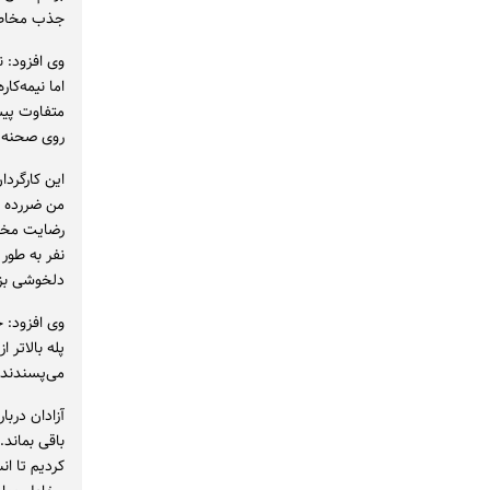
جذب مخاطب 
اما نیمه‌کا
متفاوت پیش
روی صحنه ب
این کارگردا
من ضررده بو
رضایت مخاط
نفر به طور
دلخوشی بز
وی افزود: ح
پله بالاتر 
می‌پسندند،
آزادان دربا
باقی بماند
کردیم تا ان