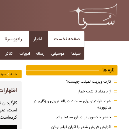
صفحه نخست
اخبار
رادیو سرنا
سینما
موسیقی
رسانه
ادبیات
تئاتر
تازه ها
خانه
سینم
=
کارت ویزیت لمینت چیست؟
اظهارات
=
از بامداد تا شب خمار
=
شرط تارانتینو برای ساخت دنباله «روزی روزگاری در
کارگردان 
هالیوود»
است، عنوا
=
کرده‌است،
جعفر جکسون در دنیای سینما ماند
=
افزایش فروش شعر با اکران فیلم نولان