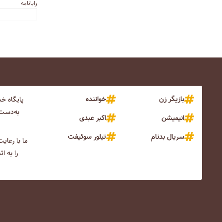
رایانامه
بازیگر زن
خواننده
پایگاه خ
به‌دست 
انیمیشن
اکبر عبدی
سریال بدنام
تیلور سوئیفت
ما با رعای
را به ا