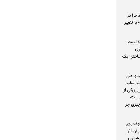
اجرا در
 با تغییر
ده است،
ری
 ساختن یک
د و حتی
محسوسی در روند تولید
بزرگی از
البته
 چیزی جز
ولوگ روی
 تمرین آن اثر
دشواری