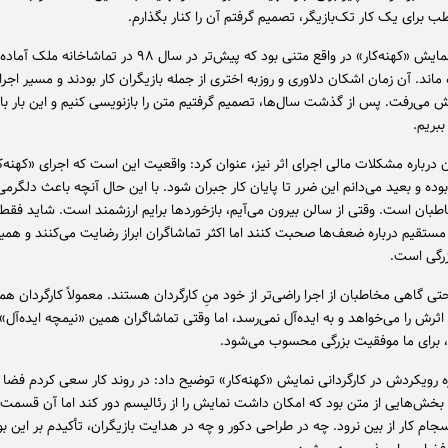
برای یک کار تک‌بازیگر، تصمیم گرفتم آن را کنار بگذارم.
وی افزود: نمایش «کهنه‌کار» در واقع متنی بود که پیش‌تر در سال ۹۸ در ت
ره ماند. آن زمان اشکان دلاوری و روزبه اختری از جمله بازیگران کار بودند و مسیر اج
 می‌رفت. پس از گذشت سال‌ها، تصمیم گرفتیم متن را بازنویسی کنیم و این بار با 
بریم.
ن درباره مشکلات مالی اجرای اثر نیز، عنوان کرد: واقعیت این است که اجرای «کهنه‌کا
ده و بعید می‌دانم این ضرر تا پایان کار جبران شود. با این حال آنچه باعث دلگرم
بان است. وقتی از سالن بیرون می‌آیم، بازخوردها برایم ارزشمند است. شاید فقط
 مستقیم درباره ضعف‌ها صحبت کنند اما اکثر تماشاگران ابراز رضایت می‌کنند و همی
رگی است.
تی گاهی مخاطبان از اجرا راضی‌تر از خود منِ کارگردان هستند. معمولاً کارگردان 
از اثرش را می‌خواهد و به ایده‌آل نمی‌رسد، اما وقتی تماشاگران همین «نیمچه ایده‌آل» 
 برای ما موفقیت بزرگی محسوب می‌شود.
ره رویکردش در کارگردانی نمایش «کهنه‌کار» توضیح داد: در روند کار سعی کردم فضا کا
. بخش‌هایی از متن بود که امکان داشت نمایش را از رئالیسم دور کند اما آن قسمت‌
سجام کار از بین نرود. چه در طراحی دکور و چه در هدایت بازیگران، تأکیدم بر این بو