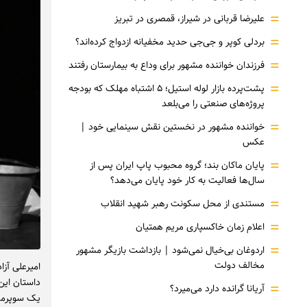
=
علیرضا قربانی در شیراز، قمصری در تبریز
=
بردلی کوپر و جی‌جی حدید مخفیانه ازدواج کرده‌اند؟
=
فرزندان خواننده مشهور برای وداع به بیمارستان رفتند
=
پشت‌پرده بازار لوله استیل؛ ۵ اشتباه مهلک که بودجه
پروژه‌های صنعتی را می‌بلعد
=
خواننده مشهور در نخستین نقش سینمایی خود |‌
عکس
=
پایان ماکان بند؛ گروه محبوب پاپ ایران پس از
سال‌ها فعالیت به کار خود پایان می‌دهد؟
=
مستندی از محل سکونت رهبر شهید انقلاب
=
اعلام زمان خاکسپاری مریم همتیان
=
اردوغان بی‌خیال نمی‌شود | بازداشت بازیگر مشهور
مخالف دولت
امیرعلی آز
داستان این
=
آریانا گرانده دارد می‌میرد؟
یک سوپرمار