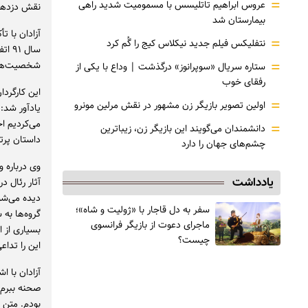
=
عروس ابراهیم تاتلیسس با مسمومیت شدید راهی
نقش دزدها 
بیمارستان شد
آزادان با ت
=
نتفلیکس فیلم جدید نیکلاس کیج را گُم کرد
سال 
=
شخصیت‌ها، 
ستاره سریال «سوپرانوز» درگذشت | وداع با یکی از
رفقای خوب
این کارگرد
=
اولین تصویر بازیگر زن مشهور در نقش مرلین مونرو
یادآور شد: 
می‌کردیم ا
=
دانشمندان می‌گویند این بازیگر زن، زیباترین
داستان پرتع
چشم‌های جهان را دارد
وی درباره و
یادداشت
دیده می‌ش
سفر به دل قاجار با «ژولیت و شاه»؛
گروه‌ها به
ماجرای دعوت از ‌بازیگر فرانسوی
بسیاری از ا
چیست؟
این را تداع
آزادان با ا
بودم. متن آ