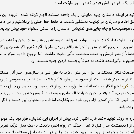
و یک نفر در نقش فردی که در سوپرمارکت است.
أکید بر اینکه داستان اولیه نمایش از یک واقعه مستند الهام گرفته شده، افزود: این م
۹۱ اتفاق افتاد و سارقان در نهایت دستگیر شدند. ما فقط خط اصلی را برداشتیم و در ادامه
موقعیت‌ها و جابه‌جایی‌های نمایشی، داستان را به شکل دلخواه خود پیش بردیم.
ان با اشاره به اینکه در جریان تولید هیچ اشاره مستقیمی به مستند بودن واقعه نش
ضرورتی ندیدیم که در متن یا اجرا به واقعی بودن ماجرا تأکید کنیم. اگر هم چنین کا
حتمالاً از نظر فروش و جذب مخاطب تأثیر مثبت داشت، اما ترجیح دادیم تمرکز بر
لیق و درگیرکننده باشد، نه صرفاً برجسته کردن جنبه مستند آن.
ضعیت تئاتر مستند در ایران نیز عنوان کرد: به طور کلی در سال‌های اخیر آثار مستن
آثار رئال در تئاتر ما کمتر شده است. از حدود سال‌های ۹۷ و ۹۸ به بعد تغییر 
ود.
کرونا
هم انگار یک نقطه انقضا برای بسیاری از تجربه‌ها بود. به همین دلیل بخش 
 سمت کمدی آزاد رفتند، چون شرایط اقتصادی و وضعیت فروش چنین ایجاب می‌کرد. 
ین قبیل آثار نام کمدی آزاد روی خود نمی‌گذارند، اما فرم و محتوای این دسته از آثار
ی نمی‌کند.
شاره به روند تولید «کهنه‌کار» اظهار کرد: پیش از اجرای این نمایش، قرار بود یک مون
صحنه ببرم. از اردیبهشت سال قبل تا زمان جنگ ۱۲ روزه اخیر، نزدیک به یک سال درگیر
ماده بود و همه‌چیز برای اجرا مهیا شده بود اما در نهایت به دلایل مختلف از جمله 