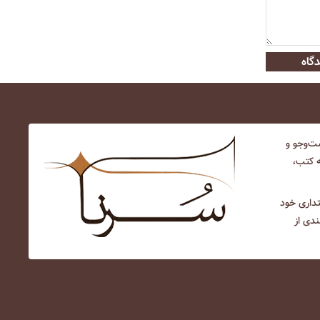
گاه
‌و‌جو و
ه کتب،
نتداری خود
ندی از