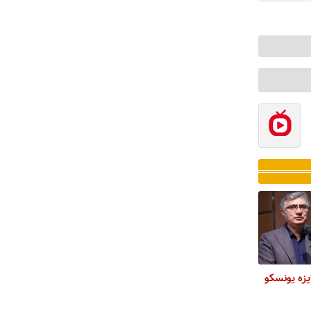
یزه یونسکو