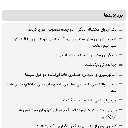
پربازدیدها
=
یک ازدواج مخفیانه دیگر | دو چهره محبوب ازدواج کردند
=
تصاویر دوربین مداربسته ویدئوی آزار جنسی خواننده زن را افشا کرد؛
شهر بهم ریخت
=
بازیگر زن مشهور از سینما خداحافظی کرد
=
ژیلا هدائی درگذشت
=
اسکورسیزی و اندرسن؛ همکاری غافلگیرکننده دو غول سینما
=
سحر دولتشاهی: قصد بی احترامی به باورهای دینی نداشتم؛ بد برداشت
شد
=
مازیار لرستانی به تلویزیون برگشت
=
رسوایی جدید در هالیوود؛ اعتراف جنجالی کارگردان سرشناس به
دروغ‌گویی
=
کامرون پس از ۲۱ سال به فکر واگذاری «آواتار» افتاد