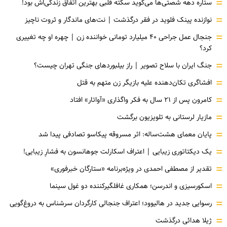
=
ستاره دهه شصتی‌ها می‌گوید سکته قلبی بهترین اتفاق زندگی‌اش بود!
=
نوازنده پینک فلوید در فقر درگذشت | نت‌های ماندگار و ثروت ناچیز
=
جنجال عمل جراحی ۴۰ میلیارد تومانی خواننده زن | چهره او چه تغییری
کرد؟
=
جنگ ایران با سلاح تصویر | راز بیلبوردهای جنگی تهران چیست؟
=
افشاگری‌ تکان‌دهنده علیه بازیگر زن متهم به قتل
=
کامرون پس از ۲۱ سال به فکر واگذاری «آواتار» افتاد
=
مازیار لرستانی به تلویزیون برگشت
=
پایان معمای هشت‌ساله: اثر مسروقه پیکاسو تصادفی پیدا شد
=
یک دیکتاتوری زیبایی | اعتراف اسکارلت جوهانسون به فشارِ زیبایی!
=
تقدیر از مصطفی احمدی در ویژه‌برنامه «ستارگان خبرفوری»
=
اسکورسیزی و اندرسن؛ همکاری غافلگیرکننده دو غول سینما
=
رسوایی جدید در هالیوود؛ اعتراف جنجالی کارگردان سرشناس به دروغ‌گویی
=
ژیلا هدائی درگذشت