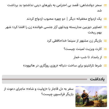
=
سحر دولتشاهی: قصد بی احترامی به باورهای دینی نداشتم؛ بد برداشت
شد
=
یک ازدواج مخفیانه دیگر | دو چهره محبوب ازدواج کردند
=
تصاویر دوربین مداربسته ویدئوی آزار جنسی خواننده زن را افشا کرد؛ شهر
بهم ریخت
=
بازیگر زن مشهور از سینما خداحافظی کرد
=
کارت ویزیت لمینت چیست؟
=
از بامداد تا شب خمار
=
شرط تارانتینو برای ساخت دنباله «روزی روزگاری در هالیوود»
یادداشت
سفر به دل قاجار با «ژولیت و شاه»؛ ماجرای دعوت از
‌بازیگر فرانسوی چیست؟