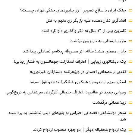
=
جنگ ایران با سلاح تصویر | راز بیلبوردهای جنگی تهران چیست؟
=
افشاگری‌ تکان‌دهنده علیه بازیگر زن متهم به قتل
=
کامرون پس از ۲۱ سال به فکر واگذاری «آواتار» افتاد
=
مازیار لرستانی به تلویزیون برگشت
=
پایان معمای هشت‌ساله: اثر مسروقه پیکاسو تصادفی پیدا شد
=
یک دیکتاتوری زیبایی | اعتراف اسکارلت جوهانسون به فشارِ زیبایی!
=
تقدیر از مصطفی احمدی در ویژه‌برنامه «ستارگان خبرفوری»
=
اسکورسیزی و اندرسن؛ همکاری غافلگیرکننده دو غول سینما
=
رسوایی جدید در هالیوود؛ اعتراف جنجالی کارگردان سرشناس به دروغ‌گویی
=
ژیلا هدائی درگذشت
=
سحر دولتشاهی: قصد بی احترامی به باورهای دینی نداشتم؛ بد برداشت
شد
=
یک ازدواج مخفیانه دیگر | دو چهره محبوب ازدواج کردند