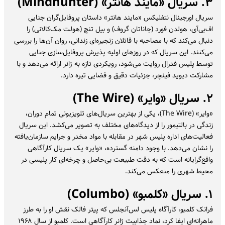
۳. سریال «مایند هانتر» (Mindhunter)
سریال اورجینال نتفلیکس «مایند هانتر» داستان پروفایل‌گران جنایی
اف‌بی‌آی، هولدن فورد (جاناتان گروف) و بیل تنچ (هولت مک‌کالانی) را
دنبال می‌کند که با مصاحبه با قاتلان زنجیره‌ای زندانی، روان آن‌ها را بررسی
می‌کنند. این سریال که در روزهای اولیه پذیرش پروفایل‌سازی جنایی
توسط پلیس فدرال روایت می‌شود، رویکردی تازه به ژانر ارائه می‌دهد و با
مشارکت دیوید فینچر، جزئیات دقیق و فضایی تیره دارد.
۲. سریال «وایر» (The Wire)
«وایر» (The Wire)، یکی از بهترین سریال‌های تلویزیونی تمام دوران،
زندگی در بالتیمور را از دیدگاه‌های مختلف به تصویر می‌کشد. این سریال
فعالیت‌های اداره پلیس شهر در مقابله با مواد مخدر و جرایم سازمان‌یافته
را نشان می‌دهد. با وجود دامنه گسترده، «وایر» یک سریال کارآگاهی
واقع‌گرایانه است که به دقت طبیعت بی‌حاصل و چرخه‌ای کار پلیسی در
محیط شهری را منعکس می‌کند.
۱. سریال «کلمبو» (Columbo)
فرانک کلمبو، کارآگاه پلیس لس‌آنجلس که پیتر فالک نقش او را به طرز
ماهرانه‌ای ایفا کرد، نماد جذابیت ژانر کارآگاهی است. کلمبو از سال ۱۹۶۸