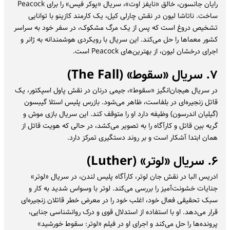
رایان جانسون، خالق «نایفز اوت»، سریال «پوکر فیس» را برای Peacock
ساخت. ناتاشا لیون در نقش چارلی کیل، یک کارمند کازینو با توانایی
تشخیص دروغ است که پس از یک مرگ مشکوک، در سفر خود به سراسر
کشور معماها را حل می‌کند. این سریال با رویکردی هوشمندانه به ژانر و
اجرای درخشان لیون، از بهترین‌های Peacock است.
۷. سریال «سقوط» (The Fall)
در سریال هیجان‌انگیز «سقوط»، جیمی درنان در نقش پاول اسپکتور، یک
قاتل زنجیره‌ای در بلفاست، ظاهر می‌شود. بازرس پلیس استلا گیبسون
(گیلیان اندرسون) وظیفه دارد او را متوقف کند. این سریال بازی موش و
گربه بین قاتل و کارآگاه را به تصویر می‌کشد، در حالی که هویت قاتل از
همان ابتدا آشکار است و بر روند دستگیری تمرکز دارد.
۶. سریال «لوتر» (Luther)
ادریس البا در نقش جان لوتر، کارآگاه پلیس لندن، در سریال «لوتر»
جنایات خشونت‌آمیز را بررسی می‌کند. لوتر با وسواس شدید به کار و
سبک تحقیقی فعال خود، اغلب خود را در معرض خطر قاتلان زنجیره‌ای
قرار می‌دهد. او با استفاده از استدلال قوی و درک روانشناسی جنایی،
پرونده‌ها را حل می‌کند و اجرای او در فیلم «لوتر: سقوط خورشید»