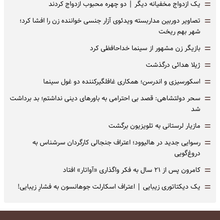
=
یک ازدواج مخفیانه دیگر | دو چهره محبوب ازدواج کردند
=
تصاویر دوربین مداربسته ویدئوی آزار جنسی خواننده زن را افشا کرد؛
شهر بهم ریخت
=
بازیگر زن مشهور از سینما خداحافظی کرد
=
ژیلا هدائی درگذشت
=
اسکورسیزی و اندرسن؛ همکاری غافلگیرکننده دو غول سینما
=
سحر دولتشاهی: قصد بی احترامی به باورهای دینی نداشتم؛ بد برداشت
شد
=
مازیار لرستانی به تلویزیون برگشت
=
رسوایی جدید در هالیوود؛ اعتراف جنجالی کارگردان سرشناس به
دروغ‌گویی
=
کامرون پس از ۲۱ سال به فکر واگذاری «آواتار» افتاد
=
یک دیکتاتوری زیبایی | اعتراف اسکارلت جوهانسون به فشارِ زیبایی!