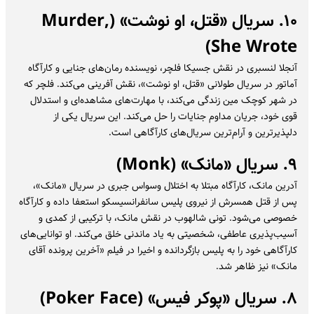
۱۰. سریال «قتل، او نوشت» (Murder,
She Wrote)
آنجلا لنسبری در نقش جسیکا فلچر، نویسنده رمان‌های جنایی و کارآگاه
آماتور در سریال طولانی «قتل، او نوشت»، نقش آفرینی می‌کند. فلچر که
در شهر کوچک مین زندگی می‌کند، با مهارت‌های مشاهده‌ای و استدلال
قوی خود، جریان مداوم جنایات را حل می‌کند. این سریال یکی از
دلپذیرترین و آرام‌ترین سریال‌های کارآگاهی است.
۹. سریال «مانک» (Monk)
آدرین مانک، کارآگاه مبتلا به اختلال وسواس جبری در سریال «مانک»،
پس از قتل همسرش از نیروی پلیس سانفرانسیسکو استعفا داده و کارآگاه
خصوصی می‌شود. تونی شالهوب در نقش مانک، با ترکیبی از کمدی و
آسیب‌پذیری عاطفی، شخصیتی به یاد ماندنی خلق می‌کند. او توانایی‌های
کارآگاهی خود را به پلیس بازگردانده و اخیرا در فیلم «آخرین پرونده آقای
مانک» نیز ظاهر شد.
۸. سریال «پوکر فیس» (Poker Face)