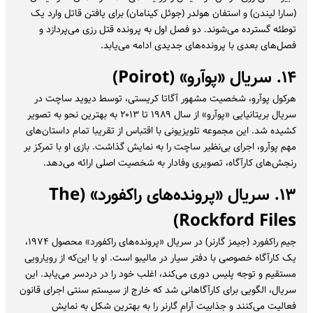
(سارا لیندن) و استفان هولدر (جوئل کینامان) برای یافتن قاتل وارد یک
توطئه گسترده می‌شوند. دو فصل اول به پرونده قتل رزی می‌پردازد و
فصل‌های بعدی با پرونده‌های جدیدی ادامه می‌یابد.
۱۴. سریال «پوآرو» (Poirot)
هرکول پوآرو، شخصیت مشهور آگاتا کریستی، توسط دیوید ساچت در
سریال بریتانیایی «پوآرو» از سال ۱۹۸۹ تا ۲۰۱۳ به بهترین نحو به تصویر
کشیده شد. این مجموعه تلویزیونی با اقتباس از تقریبا تمام داستان‌های
مهم پوآرو، اجرای بی‌نظیر ساچت را به نمایش گذاشت. بازی او با تمرکز بر
رنجش‌های کارآگاه، تصویری وفادار به شخصیت اصلی ارائه می‌دهد.
۱۳. سریال «پرونده‌های راکفورد» (The
Rockford Files)
جیم راکفورد (جیمز گارنر) در سریال «پرونده‌های راکفورد» محصول ۱۹۷۴،
یک کارآگاه خصوصی با دفتر سیار در مالیبو است. او با این‌که از رویارویی
مستقیم و توجه پلیس دوری می‌کند، اغلب خود را در دردسر می‌یابد. این
سریال، الگویی برای کارآگاهانی شد که خارج از سیستم سنتی اجرای قانون
فعالیت می‌کنند و جذابیت آرام گارنر را به بهترین شکل به نمایش