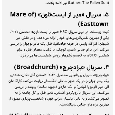
(Luther: The Fallen Sun) نیز ادامه یافت.
۵. سریال «میر از ایست‌تاون» (Mare of
Easttown)
کیت وینسلت در مینی‌سریال HBO «میر از ایست‌تاون» محصول ۲۰۲۱،
یکی از بهترین نقش‌آفرینی‌های خود را ارائه می‌دهد. او در نقش میر
شیهان، کارآگاه پلیس در حومه فیلادلفیا، قتل یک مادر نوجوان را بررسی
می‌کند. این درام جنایی شهری کوچک، با ترکیب معمای قتل و درام
شخصی کارآگاه، به تجسم زخم‌های روحی شخصیت‌ها می‌پردازد.
۴. سریال «برادچرچ» (Broadchurch)
«برادچرچ»، سریال بریتانیایی محصول ۲۰۱۳، داستان قتل تکان‌دهنده‌ی
یک پسر جوان را در یک شهر ساحلی انگلستان روایت می‌کند. کارآگاهان
الی میلر (اولیویا کولمن) و الک هاردی (دیوید تنانت) پرونده را بررسی
می‌کنند. این سریال با رویکردی انسانی، تاثیر قتل بر کل جامعه را به
تصویر می‌کشد و به دلیل داستان‌سرایی قوی و شخصیت‌پردازی عمیق، از
بهترین درام‌های جنایی بریتانیاست.