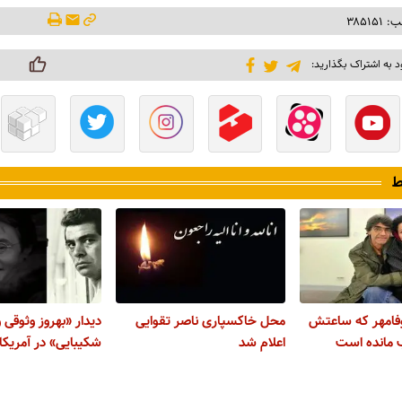
۳۸۵۱۵
د به اشتراک بگذارید:
ط
وفامهر که ساعتش
محل خاکسپاری ناصر تقوایی
دیدار «بهروز وثوقی
ب مانده است
اعلام شد
شکیبایی» در آمریکا