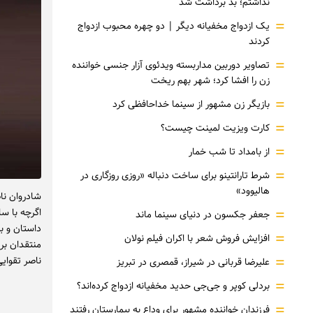
نداشتم؛ بد برداشت شد
=
یک ازدواج مخفیانه دیگر | دو چهره محبوب ازدواج
کردند
=
تصاویر دوربین مداربسته ویدئوی آزار جنسی خواننده
زن را افشا کرد؛ شهر بهم ریخت
=
بازیگر زن مشهور از سینما خداحافظی کرد
=
کارت ویزیت لمینت چیست؟
=
از بامداد تا شب خمار
=
شرط تارانتینو برای ساخت دنباله «روزی روزگاری در
هالیوود»
=
جعفر جکسون در دنیای سینما ماند
داستان و ب
=
افزایش فروش شعر با اکران فیلم نولان
منتقدان بر
=
ناصر تقوایی
علیرضا قربانی در شیراز، قمصری در تبریز
=
بردلی کوپر و جی‌جی حدید مخفیانه ازدواج کرده‌اند؟
=
فرزندان خواننده مشهور برای وداع به بیمارستان رفتند