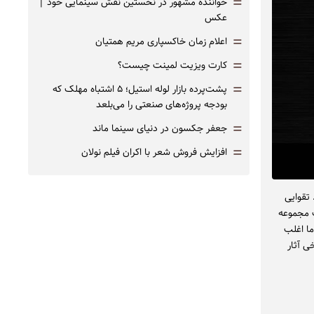
=
خواننده مشهور در نخستین نقش سینمایی خود |‌
عکس
=
اعلام زمان خاکسپاری مریم همتیان
=
کارت ویزیت لمینت چیست؟
=
پشت‌پرده بازار لوله استیل؛ ۵ اشتباه مهلک که
بودجه پروژه‌های صنعتی را می‌بلعد
=
جعفر جکسون در دنیای سینما ماند
=
افزایش فروش شعر با اکران فیلم نولان
ود. تقوایی
 انتشار یک مجموعه
ما اغلب
ی آثار