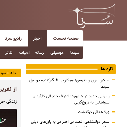
صفحه نخست
اخبار
رادیو سرنا
سینما
موسیقی
رسانه
ادبیات
تئاتر
تازه ها
خانه
سینم
=
اسکورسیزی و اندرسن؛ همکاری غافلگیرکننده دو غول
سینما
از نفری
=
رسوایی جدید در هالیوود؛ اعتراف جنجالی کارگردان
زندگی حرف
سرشناس به دروغ‌گویی
=
ژیلا هدائی درگذشت
=
سحر دولتشاهی: قصد بی احترامی به باورهای دینی