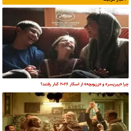
چرا «پیرپسر» و «زن‌وبچه» از اسکار ۲۰۲۶ کنار رفتند؟