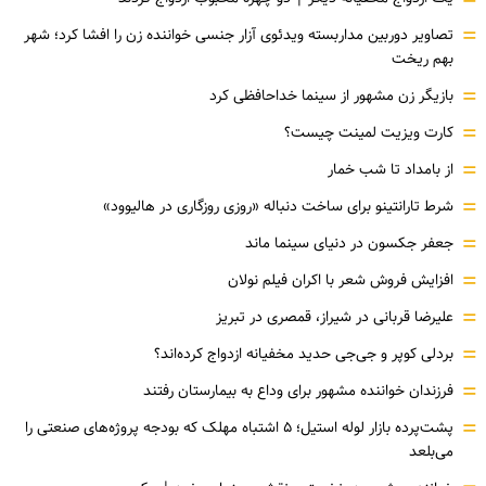
=
=
تصاویر دوربین مداربسته ویدئوی آزار جنسی خواننده زن را افشا کرد؛ شهر
بهم ریخت
=
بازیگر زن مشهور از سینما خداحافظی کرد
=
کارت ویزیت لمینت چیست؟
=
از بامداد تا شب خمار
=
شرط تارانتینو برای ساخت دنباله «روزی روزگاری در هالیوود»
=
جعفر جکسون در دنیای سینما ماند
=
افزایش فروش شعر با اکران فیلم نولان
=
علیرضا قربانی در شیراز، قمصری در تبریز
=
بردلی کوپر و جی‌جی حدید مخفیانه ازدواج کرده‌اند؟
=
فرزندان خواننده مشهور برای وداع به بیمارستان رفتند
=
پشت‌پرده بازار لوله استیل؛ ۵ اشتباه مهلک که بودجه پروژه‌های صنعتی را
می‌بلعد