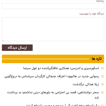
رایانامه
دیدگاه خود را بنویسید:
ارسال دیدگاه
تازه ها
=
اسکورسیزی و اندرسن؛ همکاری غافلگیرکننده دو غول سینما
=
رسوایی جدید در هالیوود؛ اعتراف جنجالی کارگردان سرشناس به دروغ‌گویی
=
ژیلا هدائی درگذشت
=
سحر دولتشاهی: قصد بی احترامی به باورهای دینی نداشتم؛ بد برداشت
شد
یک ازدواج مخفیانه دیگر | دو چهره محبوب ازدواج کردند