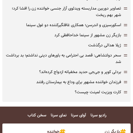
=
تصاویر دوربین مداربسته ویدئوی آزار جنسی خواننده زن را افشا کرد؛
شهر بهم ریخت
=
اسکورسیزی و اندرسن؛ همکاری غافلگیرکننده دو غول سینما
=
بازیگر زن مشهور از سینما خداحافظی کرد
=
ژیلا هدائی درگذشت
=
سحر دولتشاهی: قصد بی احترامی به باورهای دینی نداشتم؛ بد برداشت
شد
=
بردلی کوپر و جی‌جی حدید مخفیانه ازدواج کرده‌اند؟
=
فرزندان خواننده مشهور برای وداع به بیمارستان رفتند
=
کارت ویزیت لمینت چیست؟
رادیو سرنا
آوای سرنا
نمای سرنا
سخن کتاب
بازیگر زن
خواننده