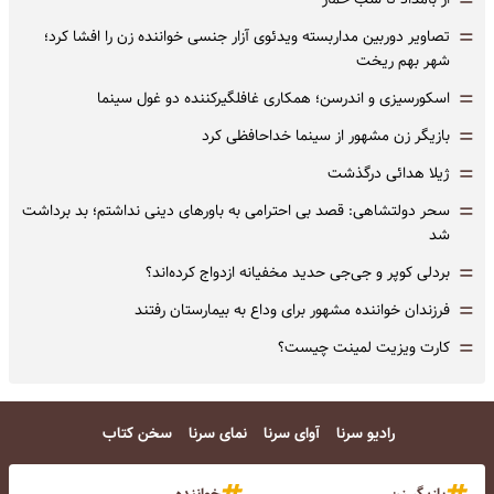
=
=
تصاویر دوربین مداربسته ویدئوی آزار جنسی خواننده زن را افشا کرد؛
شهر بهم ریخت
=
اسکورسیزی و اندرسن؛ همکاری غافلگیرکننده دو غول سینما
=
بازیگر زن مشهور از سینما خداحافظی کرد
=
ژیلا هدائی درگذشت
=
سحر دولتشاهی: قصد بی احترامی به باورهای دینی نداشتم؛ بد برداشت
شد
=
بردلی کوپر و جی‌جی حدید مخفیانه ازدواج کرده‌اند؟
=
فرزندان خواننده مشهور برای وداع به بیمارستان رفتند
=
کارت ویزیت لمینت چیست؟
رادیو سرنا
آوای سرنا
نمای سرنا
سخن کتاب