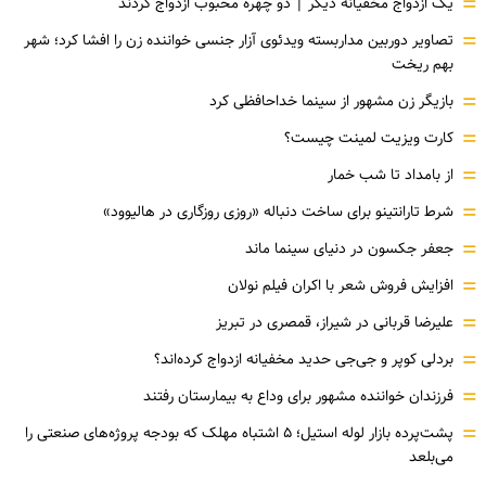
=
یک ازدواج مخفیانه دیگر | دو چهره محبوب ازدواج کردند
=
تصاویر دوربین مداربسته ویدئوی آزار جنسی خواننده زن را افشا کرد؛ شهر
بهم ریخت
=
بازیگر زن مشهور از سینما خداحافظی کرد
=
کارت ویزیت لمینت چیست؟
=
از بامداد تا شب خمار
=
شرط تارانتینو برای ساخت دنباله «روزی روزگاری در هالیوود»
=
جعفر جکسون در دنیای سینما ماند
=
افزایش فروش شعر با اکران فیلم نولان
=
علیرضا قربانی در شیراز، قمصری در تبریز
=
بردلی کوپر و جی‌جی حدید مخفیانه ازدواج کرده‌اند؟
=
فرزندان خواننده مشهور برای وداع به بیمارستان رفتند
=
پشت‌پرده بازار لوله استیل؛ ۵ اشتباه مهلک که بودجه پروژه‌های صنعتی را
می‌بلعد