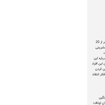
جنجال‌ها حول این موضوع اما وقتی بیشتر شد که نتایج اولیه آزمایش‌ها نشان داد در بدن 8 نفر از 20
، ردی از مواد مخدر یافت شده است. به بیان ساده‌تر در خون یا موی 8 سلبریتی
.
رکیه همه درباره این
این افراد
ن کردن
کر انتقاد
انگین
ان اوتاف؛