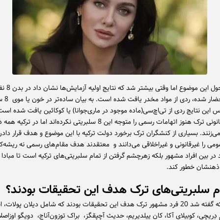
سلبریتی احضار شده
 این نتایج ردی از تی‌اچ‌سی(ماده موجود در ماری‌جوانا) یا کوکائین یافت شده است
مقام‌های قانونی ترک هنوز اتهامات رسمی را متوجه این 8 سلبریتی نکرده‌اند اما در ت
ی‌زنند. بسیاری از کنشگران ترک برخورد دولت ترکیه با این موضوع و هدف قرار دادن 
می را غیرقانونی و غیراخلاقی می‌دانند و معتقدند هدف مقام‌های رسمی نه ریشه‌ک
ر بین افراد مشهور بلکه زهرچشم گرفتن از تمام سلبریتی‌های ترکیه است تا مبادا ف
ذهنشان خطور کند.
ام سلبریتی‌های ترک هدف این تحقیقات بودند؟
همان‌طور که گفته شد 20 فرد مشهور ترک هدف این تحقیقات بودند که شامل دیلان پولات، 
م دِریچی، کوبیلای آکا، کان ییلدیریم، حدیث آچپقگز، براک توزون‌آناج، دویگو اوزاصل