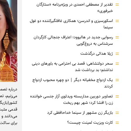
=
تقدیر از مصطفی احمدی در ویژه‌برنامه «ستارگان
خبرفوری»
=
اسکورسیزی و اندرسن؛ همکاری غافلگیرکننده دو غول
سینما
=
رسوایی جدید در هالیوود؛ اعتراف جنجالی کارگردان
سرشناس به دروغ‌گویی
=
ژیلا هدائی درگذشت
=
سحر دولتشاهی: قصد بی احترامی به باورهای دینی
نداشتم؛ بد برداشت شد
=
یک ازدواج مخفیانه دیگر | دو چهره محبوب ازدواج
کردند
درباره تصم
=
تصاویر دوربین مداربسته ویدئوی آزار جنسی خواننده
کشور(بازیگ
زن را افشا کرد؛ شهر بهم ریخت
قدمی مثبت 
=
بازیگر زن مشهور از سینما خداحافظی کرد
می‌دانند و 
=
کارت ویزیت لمینت چیست؟
برای ساکت 