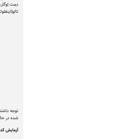
دِمِت اِوگا
تالو(اینفلو
شده در حا
آزمایش کدا