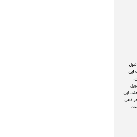
نبول
 این
گران،
ویل
ند. این
در ذهن
ست.