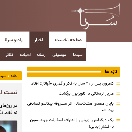
صفحه نخست
اخبار
رادیو سرنا
سینما
موسیقی
رسانه
ادبیات
تئاتر
تازه ها
خانه
سینم
=
کامرون پس از ۲۱ سال به فکر واگذاری «آواتار» افتاد
تست اعت
=
مازیار لرستانی به تلویزیون برگشت
=
پایان معمای هشت‌ساله: اثر مسروقه پیکاسو تصادفی
در روزهای
پیدا شد
نه فقط نگا
=
یک دیکتاتوری زیبایی | اعتراف اسکارلت جوهانسون
به فشارِ زیبایی!