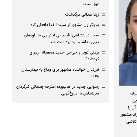
غول سینما
=
ژیلا هدائی درگذشت
=
بازیگر زن مشهور از سینما خداحافظی کرد
=
سحر دولتشاهی: قصد بی احترامی به باورهای
دینی نداشتم؛ بد برداشت شد
=
بردلی کوپر و جی‌جی حدید مخفیانه ازدواج
کرده‌اند؟
=
فرزندان خواننده مشهور برای وداع به بیمارستان
رفتند
=
رسوایی جدید در هالیوود؛ اعتراف جنجالی کارگردان
حرف
سرشناس به دروغ‌گویی
شهور این
ن را
اد مشهور
تلاشی