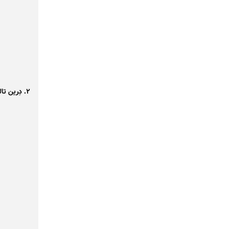
۲. دِرین تالو؛ اینفلوئنسر ۲۲ ساله و دختر دافنه سامیلی(مجری و بازیگر مشهور ترک)