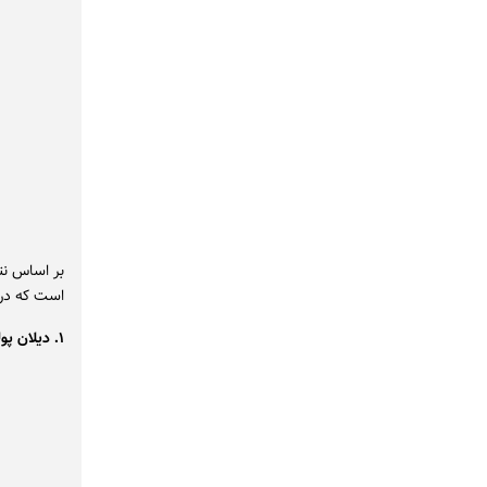
است که در ز
۱. دیلان پولات؛ اینفلوئنسر ۳۵ ساله و جنجالی ترکیه و همسر انگین پولات