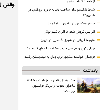
=
از بامداد تا شب خمار
وقتی ژا
=
شرط تارانتینو برای ساخت دنباله «روزی روزگاری در
هالیوود»
=
جعفر جکسون در دنیای سینما ماند
=
افزایش فروش شعر با اکران فیلم نولان
=
علیرضا قربانی در شیراز، قمصری در تبریز
=
بردلی کوپر و جی‌جی حدید مخفیانه ازدواج کرده‌اند؟
=
فرزندان خواننده مشهور برای وداع به بیمارستان رفتند
یادداشت
سفر به دل قاجار با «ژولیت و شاه»؛
ماجرای دعوت از ‌بازیگر فرانسوی
چیست؟