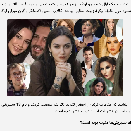
ر، زینب مریک ارال کِسکین، اوزگه اوزپیرینچی، مرت یازیچی اوغلو، فیضا آلتون، دِرین
ئنسر)، دِرِن تالو(بازیگر)، زینِت سالی، بیرجه آکالای، متین آکدولگر و گرن مورای اورک
توجه داشته باشید که مقامات ترکیه از احضار تقریبا 20 نفر ص
ل حاضر در نشریات این کشور منتشر شده است.
م سلبریتی‌ها مثبت بوده است؟