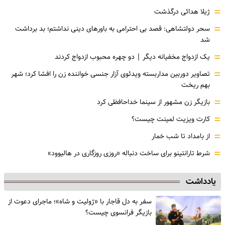
=
ژیلا هدائی درگذشت
=
سحر دولتشاهی: قصد بی احترامی به باورهای دینی نداشتم؛ بد برداشت
شد
=
یک ازدواج مخفیانه دیگر | دو چهره محبوب ازدواج کردند
=
تصاویر دوربین مداربسته ویدئوی آزار جنسی خواننده زن را افشا کرد؛ شهر
بهم ریخت
=
بازیگر زن مشهور از سینما خداحافظی کرد
=
کارت ویزیت لمینت چیست؟
=
از بامداد تا شب خمار
=
شرط تارانتینو برای ساخت دنباله «روزی روزگاری در هالیوود»
یادداشت
سفر به دل قاجار با «ژولیت و شاه»؛ ماجرای دعوت از
‌بازیگر فرانسوی چیست؟