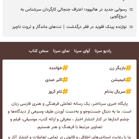
=
رسوایی جدید در هالیوود؛ اعتراف جنجالی کارگردان سرشناس به
دروغ‌گویی
=
نوازنده پینک فلوید در فقر درگذشت | نت‌های ماندگار و ثروت ناچیز
رادیو سرنا
آوای سرنا
نمای سرنا
سخن کتاب
بازیگر زن
خواننده
انیمیشن
اکبر عبدی
سریال بدنام
تام کروز
پایگاه خبری سرناخبر، یک رسانه تعاملی فرهنگی و هنری فارسی زبان
است. ما به دنبال جست‌و‌جو و به‌دست آوردن طیف وسیعی از دیدگاه‌ها و
چشم انداز‌ها در کنار انتشار اخبار ، معرفی و ارائه کتب، موسیقی، فیلم و
تصاویر مرتبط با فرهنگ و هنر هستیم.
ما با رعایت استاندرهای اخلاقی و قانونی در تمامی تعاملات و انتشار آثار و