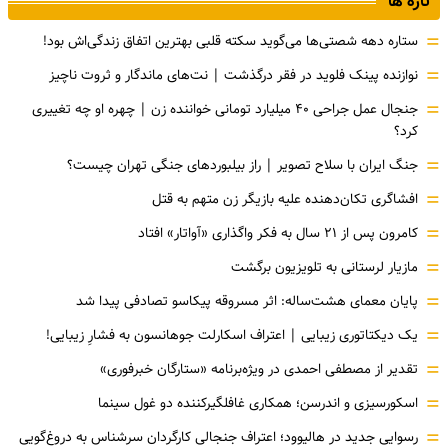
تازه ها
=
ستاره دهه شصتی‌ها می‌گوید سکته قلبی بهترین اتفاق زندگی‌اش بود!
=
نوازنده پینک فلوید در فقر درگذشت | نت‌های ماندگار و ثروت ناچیز
=
جنجال عمل جراحی ۴۰ میلیارد تومانی خواننده زن | چهره او چه تغییری
کرد؟
=
جنگ ایران با سلاح تصویر | راز بیلبوردهای جنگی تهران چیست؟
=
افشاگری‌ تکان‌دهنده علیه بازیگر زن متهم به قتل
=
کامرون پس از ۲۱ سال به فکر واگذاری «آواتار» افتاد
=
مازیار لرستانی به تلویزیون برگشت
=
پایان معمای هشت‌ساله: اثر مسروقه پیکاسو تصادفی پیدا شد
=
یک دیکتاتوری زیبایی | اعتراف اسکارلت جوهانسون به فشارِ زیبایی!
=
تقدیر از مصطفی احمدی در ویژه‌برنامه «ستارگان خبرفوری»
=
اسکورسیزی و اندرسن؛ همکاری غافلگیرکننده دو غول سینما
=
رسوایی جدید در هالیوود؛ اعتراف جنجالی کارگردان سرشناس به دروغ‌گویی