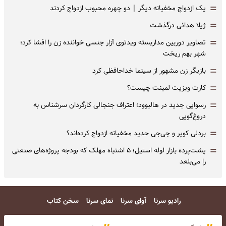
=
یک ازدواج مخفیانه دیگر | دو چهره محبوب ازدواج کردند
=
ژیلا هدائی درگذشت
=
تصاویر دوربین مداربسته ویدئوی آزار جنسی خواننده زن را افشا کرد؛
شهر بهم ریخت
=
بازیگر زن مشهور از سینما خداحافظی کرد
=
کارت ویزیت لمینت چیست؟
=
رسوایی جدید در هالیوود؛ اعتراف جنجالی کارگردان سرشناس به
دروغ‌گویی
=
بردلی کوپر و جی‌جی حدید مخفیانه ازدواج کرده‌اند؟
=
پشت‌پرده بازار لوله استیل؛ ۵ اشتباه مهلک که بودجه پروژه‌های صنعتی
را می‌بلعد
رادیو سرنا
آوای سرنا
نمای سرنا
سخن کتاب