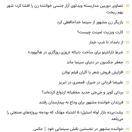
=
تصاویر دوربین مداربسته ویدئوی آزار جنسی خواننده زن را افشا کرد؛ شهر
بهم ریخت
=
بازیگر زن مشهور از سینما خداحافظی کرد
=
کارت ویزیت لمینت چیست؟
=
از بامداد تا شب خمار
=
شرط تارانتینو برای ساخت دنباله «روزی روزگاری در هالیوود»
=
جعفر جکسون در دنیای سینما ماند
=
افزایش فروش شعر با اکران فیلم نولان
=
علیرضا قربانی در شیراز، قمصری در تبریز
=
بردلی کوپر و جی‌جی حدید مخفیانه ازدواج کرده‌اند؟
=
فرزندان خواننده مشهور برای وداع به بیمارستان رفتند
=
پشت‌پرده بازار لوله استیل؛ ۵ اشتباه مهلک که بودجه پروژه‌های صنعتی را
می‌بلعد
=
خواننده مشهور در نخستین نقش سینمایی خود |‌ عکس