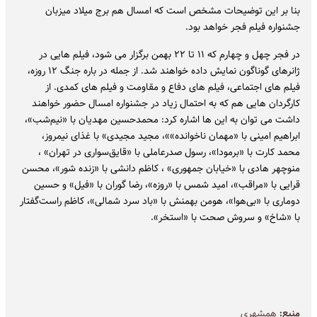
بنا بر این توضیحات مشخص است که امسال هم برج میلاد میزبان
جشنواره فیلم فجر خواهد بود.
در فجر چهل و چهارم که ۱۱ تا ۲۲ بهمن برگزار می شود، فیلم هایی در
ژانرهای گوناگون نمایش داده خواهند شد. از جمله در باره جنگ ۱۲ روزه، ‌
فیلم های اجتماعی، فیلم های دفاع و مقاومت و فیلم های کمدی. از
کارگردان هایی هم که به احتمال زیاد در جشنواره امسال حضور خواهند
داشت می توان به این ها اشاره کرد: محمدحسین مهدیان با «نیم‌شب»،
ابراهیم امینی با «مهمان ناخوانده»»، مجید مجیدی» با غذای نیمروز،
محمد کارت با «برمودا»، رسول صدرعاملی با «قایق‌سواری در تهران» ،
منوچهر هادی با «خیابان جمهوری» ، کاظم دانشی با «زنده شور»، محسن
قرایی با «مراقب»، امید شمس با «روزه»، رضا گوران با «فیل» و حسین
دوماری با «بی‌هوا»، هومن بهمنش با «باد سرد شمالی»، کاظم راست‌گفتار
با «شاخ» و سروش صحت با «استخر».
منبع:
همشهری