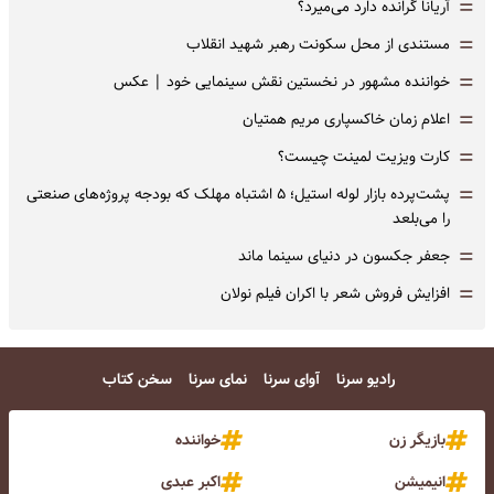
=
آریانا گرانده دارد می‌میرد؟
=
مستندی از محل سکونت رهبر شهید انقلاب
=
خواننده مشهور در نخستین نقش سینمایی خود |‌ عکس
=
اعلام زمان خاکسپاری مریم همتیان
=
کارت ویزیت لمینت چیست؟
=
پشت‌پرده بازار لوله استیل؛ ۵ اشتباه مهلک که بودجه پروژه‌های صنعتی
را می‌بلعد
=
جعفر جکسون در دنیای سینما ماند
=
افزایش فروش شعر با اکران فیلم نولان
رادیو سرنا
آوای سرنا
نمای سرنا
سخن کتاب
بازیگر زن
خواننده
انیمیشن
اکبر عبدی