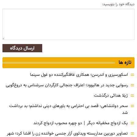
دیدگاه خود را بنویسید:
ارسال دیدگاه
تازه ها
=
اسکورسیزی و اندرسن؛ همکاری غافلگیرکننده دو غول سینما
=
رسوایی جدید در هالیوود؛ اعتراف جنجالی کارگردان سرشناس به دروغ‌گویی
=
ژیلا هدائی درگذشت
=
سحر دولتشاهی: قصد بی احترامی به باورهای دینی نداشتم؛ بد برداشت
شد
=
یک ازدواج مخفیانه دیگر | دو چهره محبوب ازدواج کردند
=
تصاویر دوربین مداربسته ویدئوی آزار جنسی خواننده زن را افشا کرد؛ شهر