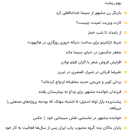
بهم ریخت
=
بازیگر زن مشهور از سینما خداحافظی کرد
=
کارت ویزیت لمینت چیست؟
=
از بامداد تا شب خمار
=
شرط تارانتینو برای ساخت دنباله «روزی روزگاری در هالیوود»
=
جعفر جکسون در دنیای سینما ماند
=
افزایش فروش شعر با اکران فیلم نولان
=
علیرضا قربانی در شیراز، قمصری در تبریز
=
بردلی کوپر و جی‌جی حدید مخفیانه ازدواج کرده‌اند؟
=
فرزندان خواننده مشهور برای وداع به بیمارستان رفتند
=
پشت‌پرده بازار لوله استیل؛ ۵ اشتباه مهلک که بودجه پروژه‌های صنعتی را
می‌بلعد
=
خواننده مشهور در نخستین نقش سینمایی خود |‌ عکس
=
پایان ماکان بند؛ گروه محبوب پاپ ایران پس از سال‌ها فعالیت به کار خود