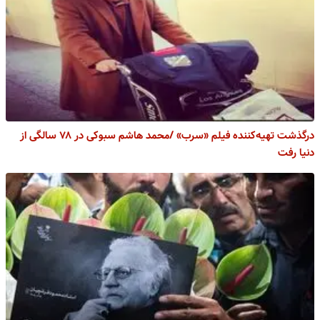
درگذشت تهیه‌کننده فیلم «سرب» /محمد هاشم سبوکی در ۷۸ سالگی از
دنیا رفت