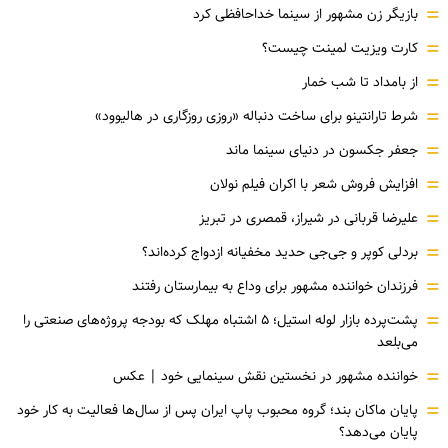
=
بازیگر زن مشهور از سینما خداحافظی کرد
=
کارت ویزیت لمینت چیست؟
=
از بامداد تا شب خمار
=
شرط تارانتینو برای ساخت دنباله «روزی روزگاری در هالیوود»
=
جعفر جکسون در دنیای سینما ماند
=
افزایش فروش شعر با اکران فیلم نولان
=
علیرضا قربانی در شیراز، قمصری در تبریز
=
بردلی کوپر و جی‌جی حدید مخفیانه ازدواج کرده‌اند؟
=
فرزندان خواننده مشهور برای وداع به بیمارستان رفتند
=
پشت‌پرده بازار لوله استیل؛ ۵ اشتباه مهلک که بودجه پروژه‌های صنعتی را
می‌بلعد
=
خواننده مشهور در نخستین نقش سینمایی خود |‌ عکس
=
پایان ماکان بند؛ گروه محبوب پاپ ایران پس از سال‌ها فعالیت به کار خود
پایان می‌دهد؟