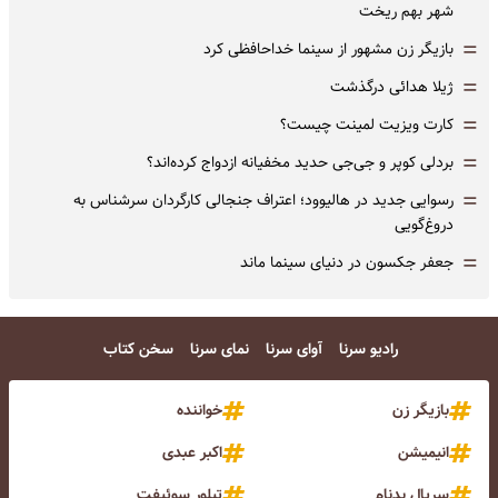
شهر بهم ریخت
=
بازیگر زن مشهور از سینما خداحافظی کرد
=
ژیلا هدائی درگذشت
=
کارت ویزیت لمینت چیست؟
=
بردلی کوپر و جی‌جی حدید مخفیانه ازدواج کرده‌اند؟
=
رسوایی جدید در هالیوود؛ اعتراف جنجالی کارگردان سرشناس به
دروغ‌گویی
=
جعفر جکسون در دنیای سینما ماند
رادیو سرنا
آوای سرنا
نمای سرنا
سخن کتاب
بازیگر زن
خواننده
انیمیشن
اکبر عبدی
سریال بدنام
تیلور سوئیفت