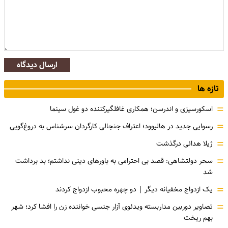
ارسال دیدگاه
تازه ها
=
اسکورسیزی و اندرسن؛ همکاری غافلگیرکننده دو غول سینما
=
رسوایی جدید در هالیوود؛ اعتراف جنجالی کارگردان سرشناس به دروغ‌گویی
=
ژیلا هدائی درگذشت
=
سحر دولتشاهی: قصد بی احترامی به باورهای دینی نداشتم؛ بد برداشت
شد
=
یک ازدواج مخفیانه دیگر | دو چهره محبوب ازدواج کردند
=
تصاویر دوربین مداربسته ویدئوی آزار جنسی خواننده زن را افشا کرد؛ شهر
بهم ریخت