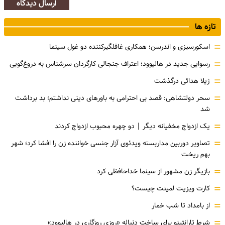
ارسال دیدگاه
تازه ها
=
اسکورسیزی و اندرسن؛ همکاری غافلگیرکننده دو غول سینما
=
رسوایی جدید در هالیوود؛ اعتراف جنجالی کارگردان سرشناس به دروغ‌گویی
=
ژیلا هدائی درگذشت
=
سحر دولتشاهی: قصد بی احترامی به باورهای دینی نداشتم؛ بد برداشت
شد
=
یک ازدواج مخفیانه دیگر | دو چهره محبوب ازدواج کردند
=
تصاویر دوربین مداربسته ویدئوی آزار جنسی خواننده زن را افشا کرد؛ شهر
بهم ریخت
=
بازیگر زن مشهور از سینما خداحافظی کرد
=
کارت ویزیت لمینت چیست؟
=
از بامداد تا شب خمار
=
شرط تارانتینو برای ساخت دنباله «روزی روزگاری در هالیوود»