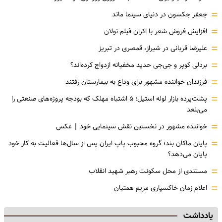
=
جعفر جکسون در دنیای سینما ماند
=
افزایش فروش شعر با اکران فیلم نولان
=
علیرضا قربانی در شیراز، قمصری در تبریز
=
بردلی کوپر و جی‌جی حدید مخفیانه ازدواج کرده‌اند؟
=
فرزندان خواننده مشهور برای وداع به بیمارستان رفتند
=
پشت‌پرده بازار لوله استیل؛ ۵ اشتباه مهلک که بودجه پروژه‌های صنعتی را
می‌بلعد
=
خواننده مشهور در نخستین نقش سینمایی خود |‌ عکس
=
پایان ماکان بند؛ گروه محبوب پاپ ایران پس از سال‌ها فعالیت به کار خود
پایان می‌دهد؟
=
مستندی از محل سکونت رهبر شهید انقلاب
=
اعلام زمان خاکسپاری مریم همتیان
یادداشت